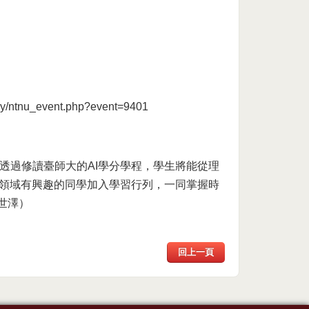
irpy/ntnu_event.php?event=9401
貌。透過修讀臺師大的AI學分學程，學生將能從理
I領域有興趣的同學加入學習行列，一同掌握時
世澤）
回上一頁