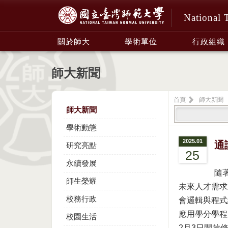
National 
:::
關於師大
學術單位
行政組織
師大新聞
首頁
師大新聞
師大新聞
學術動態
2025.01
通
研究亮點
25
永續發展
隨
師生榮耀
未來人才需求
校務行政
會邏輯與程式
應用學分學程
校園生活
2月3日開放