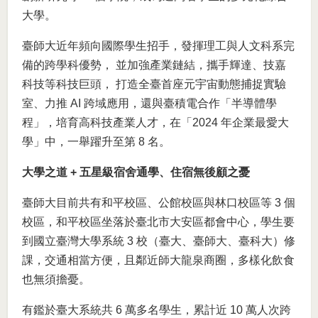
大學。
臺師大近年頻向國際學生招手，發揮理工與人文科系完
備的跨學科優勢， 並加強產業鏈結，攜手輝達、技嘉
科技等科技巨頭， 打造全臺首座元宇宙動態捕捉實驗
室、力推 AI 跨域應用，還與臺積電合作「半導體學
程」，培育高科技產業人才，在「2024 年企業最愛大
學」中，一舉躍升至第 8 名。
大學之道 + 五星級宿舍通學、住宿無後顧之憂
臺師大目前共有和平校區、公館校區與林口校區等 3 個
校區，和平校區坐落於臺北市大安區都會中心，學生要
到國立臺灣大學系統 3 校（臺大、臺師大、臺科大）修
課，交通相當方便，且鄰近師大龍泉商圈，多樣化飲食
也無須擔憂。
有鑑於臺大系統共 6 萬多名學生，累計近 10 萬人次跨