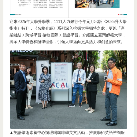
迎來2025年大學升學季，1111人力銀行今年元月出版《2025升大學
指南》特刊，《名校介紹》系列深入挖掘大學獨特之處，更以「產
業鏈結Ｘ跨域學習 接軌國際Ｘ雙語學習」介紹國立臺灣師範大學，
揭示大學特色和辦學理念，引領大學邁向更具活力和創意的未來。
▲英語學術素養中心辦理喝咖啡學英文活動，推廣學術英語諮詢服