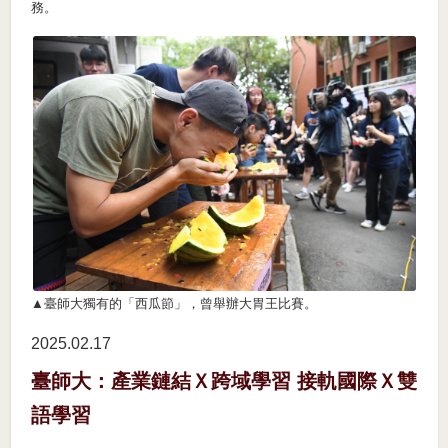
務。
▲臺師大獨有的「西瓜節」，曾舉辦大胃王比賽。
2025.02
17
臺師大：產業鏈結Ｘ跨域學習 接軌國際Ｘ雙
語學習