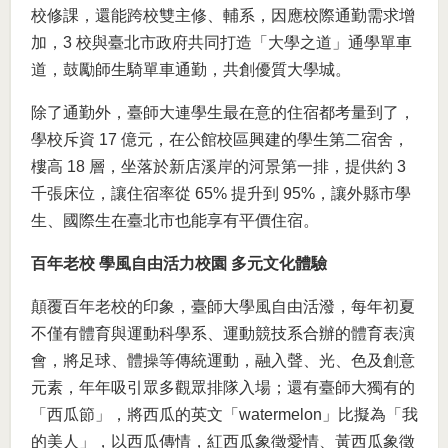
校修課，還能跨校雙主修、輔系，因應校際通勤需求增
加，3 校與臺北市政府共同打造「大學之道」通學單車
道，鼓勵師生騎單車通勤，共創優質大學城。
除了通勤外，臺師大連學生最在意的住宿都考量到了，
學校斥資 17 億元，在公館校區興建的學生第二宿舍，
樓高 18 層，坐落於新店溪岸的河景第一排，提供約 3
千張床位，讓住宿率從 65% 提升到 95%，讓外縣市學
生、國際生在臺北市也能享有平價住宿。
百年老校 學風自由活力校園 多元文化體驗
顛覆百年老校的印象，臺師大學風自由活潑，每年初夏
不僅有體育與運動科學系、運動競技系合辦的體育表演
會，將足球、體操等傳統運動，融入聲、光、色及創意
元素，年年吸引眾多觀眾排隊入場；還有臺師大獨有的
「西瓜節」，將西瓜的英文「watermelon」比擬為「我
的美人」，以西瓜傳情，紅西瓜象徵愛情、黃西瓜象徵