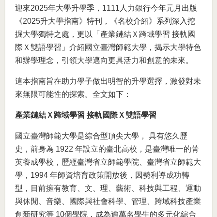
迎來2025年大學升學季，1111人力銀行今年元月出版
《2025升大學指南》特刊，《名校介紹》系列深入挖
掘大學獨特之處，更以「產業鏈結Ｘ跨域學習 接軌國
際Ｘ雙語學習」介紹國立臺灣師範大學，揭示大學特色
和辦學理念，引領大學邁向更具活力和創意的未來。
這本指南旨在助力學子做出明智的升學選擇，激發對未
來無限可能性的探索。全文如下：
產業鏈結Ｘ跨域學習 接軌國際Ｘ雙語學習
國立臺灣師範大學是綜合型頂尖大學， 具有悠久歷
史，前身為 1922 年設立的臺北高校，是臺灣唯一的菁
英養成學校，歷經臺灣省立師範學院、臺灣省立師範大
學，1994 年師資培育政策開放後，因勢利導成功轉
型，目前擁有教育、文、理、藝術、科技與工程、運動
與休閒、音樂、國際與社會科學、管理、跨域科技產業
創新研究等 10個學院，成為逾萬名學生的多元化綜合