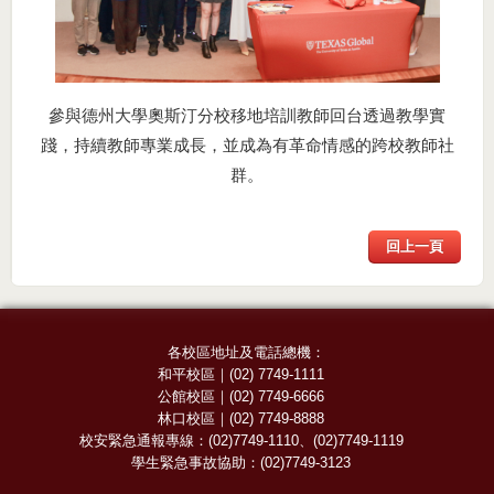
參與德州大學奧斯汀分校移地培訓教師回台透過教學實
踐，持續教師專業成長，並成為有革命情感的跨校教師社
群。
回上一頁
各校區地址及電話總機：
和平校區
｜
(02) 7749-1111
公館校區
｜
(02) 7749-6666
林口校區
｜
(02) 7749-8888
校安緊急通報專線：
(02)7749-1110
、
(02)7749-1119
學生緊急事故協助：
(02)7749-3123