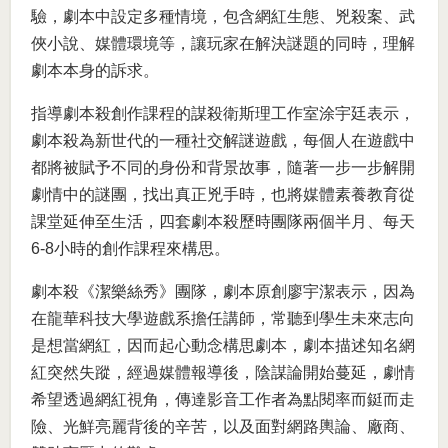
驗，劇本中設定多種情境，包含網紅生態、兇殺案、武
俠小說、媒體環境等，讓玩家在解決謎題的同時，理解
劇本本身的訴求。
指導劇本殺創作課程的謀殺衛斯理工作室涂宇廷表示，
劇本殺為新世代的一種社交解謎遊戲，每個人在遊戲中
都將被賦予不同的身份和背景故事，隨著一步一步解開
劇情中的謎團，找出真正兇手時，也將媒體素養教育從
課堂延伸至生活，四套劇本殺歷時團隊兩個半月、每天
6-8小時的創作課程來構思。
劇本殺《潔樂絲秀》團隊，劇本原創廖宇潔表示，因為
在龍華科技大學遊戲系擔任講師，常聽到學生未來志向
是想當網紅，因而起心動念構思劇本，劇本描述知名網
紅突然失蹤，經過媒體報導後，陰謀論開始蔓延，劇情
希望透過網紅視角，傳達影音工作者為點閱率而鋌而走
險、光鮮亮麗背後的辛苦，以及面對網路輿論、廠商、