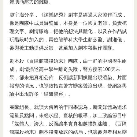
贊助商壓力的難處。
廖宇潔分享，《潔樂絲秀》劇本是經過大家協作而成，
像是團隊中成員游璧如，本身是一位國文老師，負責梳
理文字、劇情脈絡，把他的想法具體化，以及在作品試
玩階段時加入的，兩位龍華科大學生顏苾盈、謝湘儀，
參與後主動提供反饋，甚至加入劇本殺製作團隊。
劇本殺《百障館謀殺始末》團隊，由一群的中國學生組
成，劇情描述高中學生離奇失蹤，警方搜索108天未
果，卻未把真相公佈，反倒讓新聞媒體出現渲染、片面
報導的情況，也導致指責警方辦案聲浪出現，使網路輿
論中出現許多「鍵盤警察」。
團隊組長、就讀大傳所的于同學認為，新聞媒體為追求
流量及點閱，未經求證、查核的報導，加上政論節目中
「媒體人」誇大，反而讓事實真相越撲朔迷離，《百障
館謀殺始末》劇本殺開放式的結局，也讓參與者相互辯