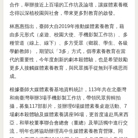
合作，舉辦接近上百場的工作坊及論壇，讓媒體素養概
念得以深植校園與社會，帶來更多對教育的啟發。
林惠惠指出，臺師大自2019年推動媒體素養教育，藉
由多元形式（桌遊、校園大使、手機影製工作坊）、多
種管道（線上、線下）、多方受眾（鄉親、學生、各級
學齡教師），期望以「3多」方式，倡導素養教育在當
代的重要性，今年度創新的劇本殺體驗，也是希望鼓勵
更多人接觸媒體素養教育，與民眾攜手從無到手構思而
成。
根據臺師大媒體素養基地資料統計，113年共在北臺灣
和南臺灣舉辦3場手機影製工作坊，帶領民眾剪輯拍
攝，募集117部影片，並辦理6場媒體素養桌遊活動、7
場劇本殺體驗及媒體素養講座96場，更首度遠赴馬來西
亞，和華校董事聯合會總會（董總）及華語獨中進行交
流，明年也將協助辦理高中生媒體素養教育營隊。同