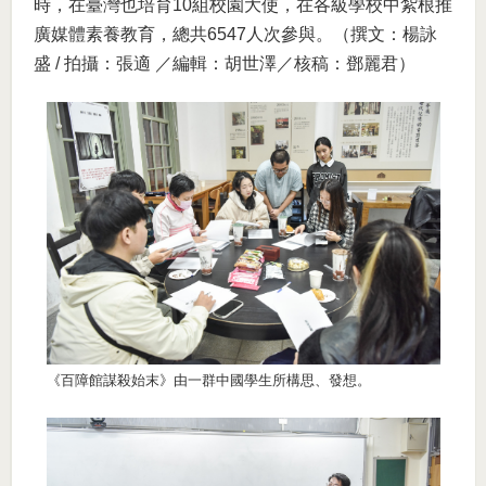
時，在臺灣也培育10組校園大使，在各級學校中紮根推
廣媒體素養教育，總共6547人次參與。（撰文：楊詠
盛 / 拍攝：張適 ／編輯：胡世澤／核稿：鄧麗君）
《百障館謀殺始末》由一群中國學生所構思、發想。