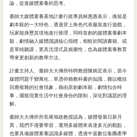
論，促進媒體素養的思考。
臺師大媒體素養基地計畫行政專員林惠惠表示，換裝是
劇本殺的一大特色，透過穿上角色代表服裝進行遊戲，
玩家能身歷其境地進行推理，同時首創的媒體素養劇本
殺，劇情融入媒體識讀核心指標，相較於閱讀書籍、或
是單純聽講，更具沈浸式及娛樂性，也為媒體素養教育
帶來更創新的教學方法。
計畫主持人、臺師大大傳所特聘教授陳炳宏表示，當今
媒體問題千變萬化，單憑仰賴教科書的知識，難以概括
回應複雜的社會現象，藉由原創劇本殺，劇情扣合時
事，擺脫現實生活中社會身份的限制，深化對議題的理
解。
臺師大大傳所所長蔣旭政教授認為，媒體發展日新月
異，我們不僅要學習，運用多媒體來表達多元的觀點，
也要具備媒體素養認識多媒體，透過中嘉數位集團產學