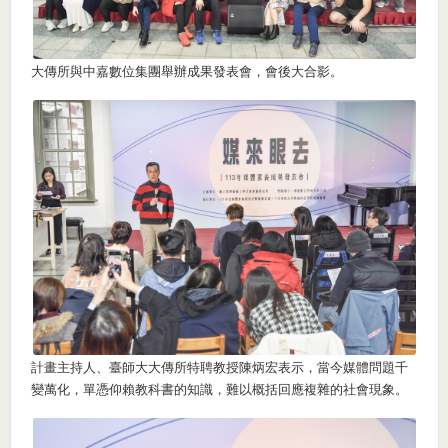
大傳所與中嘉數位集團舉辦成果發表會，會後大合影。
計畫主持人、臺師大大傳所特聘教授陳炳宏表示，當今媒體問題千
變萬化，單憑仰賴教科書的知識，難以概括回應複雜的社會現象。