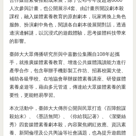
合作媒體素養推動成果展，除了公布今年度超過6000
人次參與計畫，也公開展示4套、由計畫所開設劇本殺
課程，融入媒體素養教育的原創劇本，玩家將換上角色
服飾、扮演劇中角色，閱讀各自劇本後展開對話，透過
邊演邊解謎，以沉浸式的遊戲體驗，思考媒體科技帶來
的影響。
臺師大大眾傳播研究所與中嘉數位集團自108年起攜
手，就推廣媒體素養教育、增進公共媒體識讀能力進行
產學合作，包含舉辦手機影製工作坊、招募校園大使、
補助各級學校、在地協會舉辦媒體素養講座、研發媒體
素養桌遊等，藉由多元管道，傳達給大眾媒體素養的重
要性，更能輕易學習。
本次活動中，臺師大大傳所公開與民眾打造《百障館謀
殺始末》、《墨語無間》、《你給我記著》、《潔樂絲
秀》四套媒體素養劇本殺，內容聚焦網紅效應、資訊素
養、新聞倫理及公共輿論等社會議題，也為提升遊戲體