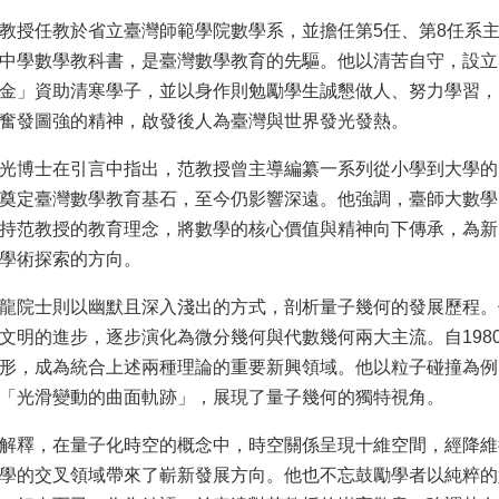
教授任教於省立臺灣師範學院數學系，並擔任第5任、第8任系
中學數學教科書，是臺灣數學教育的先驅。他以清苦自守，設立
金」資助清寒學子，並以身作則勉勵學生誠懇做人、努力學習，
奮發圖強的精神，啟發後人為臺灣與世界發光發熱。
光博士在引言中指出，范教授曾主導編纂一系列從小學到大學的
奠定臺灣數學教育基石，至今仍影響深遠。他強調，臺師大數學
持范教授的教育理念，將數學的核心價值與精神向下傳承，為新
學術探索的方向。
龍院士則以幽默且深入淺出的方式，剖析量子幾何的發展歷程。
文明的進步，逐步演化為微分幾何與代數幾何兩大主流。自198
形，成為統合上述兩種理論的重要新興領域。他以粒子碰撞為例
「光滑變動的曲面軌跡」，展現了量子幾何的獨特視角。
解釋，在量子化時空的概念中，時空關係呈現十維空間，經降維
學的交叉領域帶來了嶄新發展方向。他也不忘鼓勵學者以純粹的