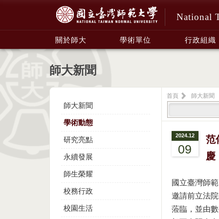
National 
:::
關於師大
學術單位
行政組織
師大新聞
首頁
師大新聞
師大新聞
學術動態
2024.12
范
研究亮點
09
慶
永續發展
師生榮耀
國立臺灣師範
校務行政
邀請前立法院
校園生活
蒞臨，並由數