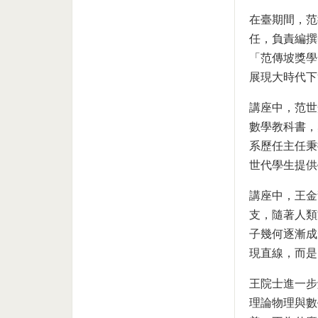
在臺期間，范
任，負責編撰
「范傳坡獎學
展現大時代下
講座中，范世
數學教科書，
系歷任主任秉
世代學生提供
講座中，王金
支，隨著人類
子幾何逐漸成
現直線，而是
王院士進一步
理論物理與數