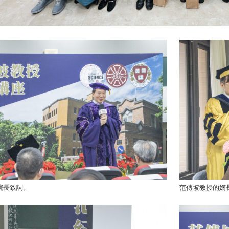
院長致詞。
范傳坡教授的嫡