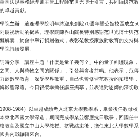
華區法規事務經理兼主管工程師范世光博士引言，共同緬懷范教
的卓越貢獻。
學院主辦，適逢理學院明年將迎來創院70週年暨公館校區成立5
列慶祝活動的揭幕。理學院陳界山院長特別感謝范世光博士與范
慨解囊，於會中舉行捐贈儀式，表彰范教授家族對教育的支持與
學院持續發展。
詞時分享，講座主題「什麼是量子幾何？」中的量子糾纏現象，
之間、人與萬物之間的關係」，引發與會者共鳴。他表示，范傳
力於數學教育，深受學界敬重，自己也曾修習范教授的拓墣學，
輯影響深遠。今日很榮幸擔任講座揭幕，並表達對恩師的深切敬
1908-1984）以卓越成績考入北京大學數學系，畢業後任教母校
本東北帝國大學深造，期間完成學業並響應抗日戰爭，回國任中
校教官及國立中山大學教授。抗戰結束後，擔任東北大學數學系
國共內戰輾轉來台。