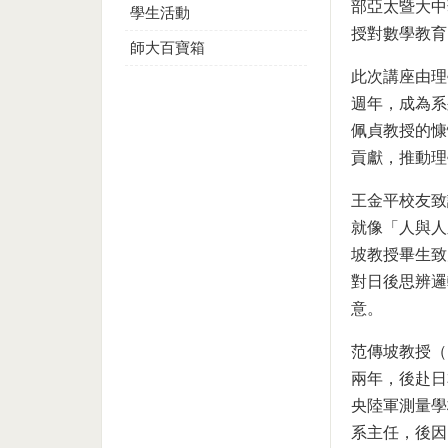
部亞太暨大中
學生活動
授對數學教育
師大百寶箱
此次講座由理
週年，成為系
佩貞教授的慷
貢獻，推動理
王金平校友致
就像「人與人
坡教授畢生致
對日後思辨邏
意。
范傳坡教授（
兩年，後赴日
央陸軍測量學
系主任，後因