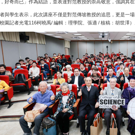
，好奇而已」作為結語，並表達對范教授的崇高敬意，強調其在
者與學生表示，此次講座不僅是對范傳坡教授的追思，更是一場
校園記者光電116柯曉禹/ 編輯：理學院、張適 / 核稿：胡世澤）