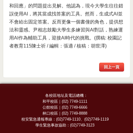
和回應」的問題提出見解。他認為，現今大學生往往錯
誤使用AI，將其當成找答案的工具。然而，生成式AI並
不會給出固定答案。反而更像一個書僮的角色，提供想
法和靈感。尹相志鼓勵大學生多練習與AI對話，熟練運
用AI作為輔助工具，迎接AI時代的挑戰。(撰稿: 校園記
者教育115陳士祈 / 編輯：張適 / 核稿：胡世澤)
回上一頁
各校區地址及電話總機：
和平校區
｜
(02) 7749-1111
公館校區
｜
(02) 7749-6666
林口校區
｜
(02) 7749-8888
校安緊急通報專線：
(02)7749-1110
、
(02)7749-1119
學生緊急事故協助：
(02)7749-3123