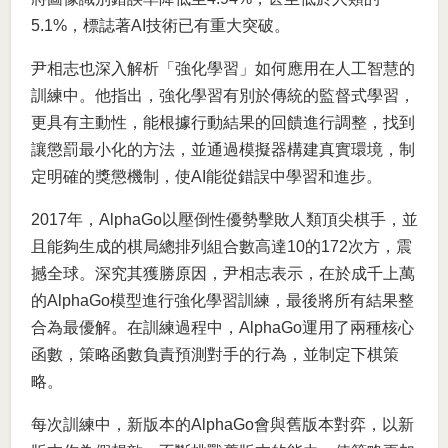
5.1%，標誌著AI技術已有重大突破。
尹相志也深入解析「強化學習」如何應用在人工智慧的
訓練中。他指出，強化學習有別於傳統的監督式學習，
更具有主動性，能根據行動結果的回饋進行調整，找到
讓懲罰最小化的方法，並通過模擬器構建真實環境，制
定明確的獎懲機制，使AI能從錯誤中學習和進步。
2017年，AlphaGo以壓倒性優勢擊敗人類頂尖棋手，並
且能夠生成的棋局總排列組合數高達10的172次方，震
撼全球。深究其獲勝原因，尹相志表示，在於成千上萬
的AlphaGo模型進行強化學習訓練，最後將所有結果整
合為最優解。在訓練過程中，AlphaGo運用了兩種核心
函數，策略函數負責預測對手的行為，並制定下棋策
略。
每次訓練中，新版本的AlphaGo會與舊版本對弈，以新