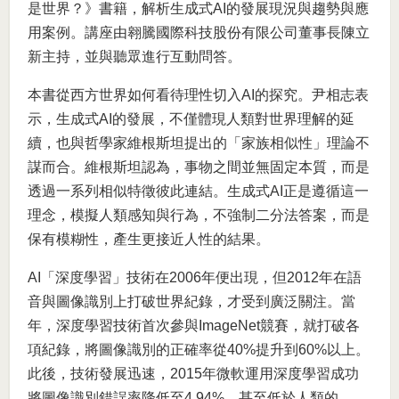
是世界？》書籍，解析生成式AI的發展現況與趨勢與應
用案例。講座由翱騰國際科技股份有限公司董事長陳立
新主持，並與聽眾進行互動問答。
本書從西方世界如何看待理性切入AI的探究。尹相志表
示，生成式AI的發展，不僅體現人類對世界理解的延
續，也與哲學家維根斯坦提出的「家族相似性」理論不
謀而合。維根斯坦認為，事物之間並無固定本質，而是
透過一系列相似特徵彼此連結。生成式AI正是遵循這一
理念，模擬人類感知與行為，不強制二分法答案，而是
保有模糊性，產生更接近人性的結果。
AI「深度學習」技術在2006年便出現，但2012年在語
音與圖像識別上打破世界紀錄，才受到廣泛關注。當
年，深度學習技術首次參與ImageNet競賽，就打破各
項紀錄，將圖像識別的正確率從40%提升到60%以上。
此後，技術發展迅速，2015年微軟運用深度學習成功
將圖像識別錯誤率降低至4.94%，甚至低於人類的