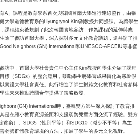
育A」課程是教育學系首次與韓國首爾大學進行連線協作，由張
大學道德教育系的Hyungryeol Kim副教授共同授課。為讓學
，課程結束後規劃了此次韓國實地參訪，作為課程的延伸與應
生除了參訪首爾大學，深入探討多元文化教育議題，還拜訪了推
 Neighbors (GN) International和UNESCO-APCEIU等非營
參訪中，首爾大學社會責任中心主任Kim教授向學生介紹了課程
目標（SDGs）的整合應用，鼓勵學生將學習成果轉化為寒暑假
以實踐大學社會責任。此行增進了師生對跨文化教育和社會參與
學生未來推動跨國合作提供了策略啟發。
ighbors (GN) International時，臺韓雙方師生深入探討了教育推
其是在縮小教育資源差距和支援弱勢兒童方面交流了經驗。雙方
消除貧窮）、SDG5（性別平等）和SDG10（減少不平等）為主
善弱勢群體教育環境的方法，拓展了學生的多元文化視野。