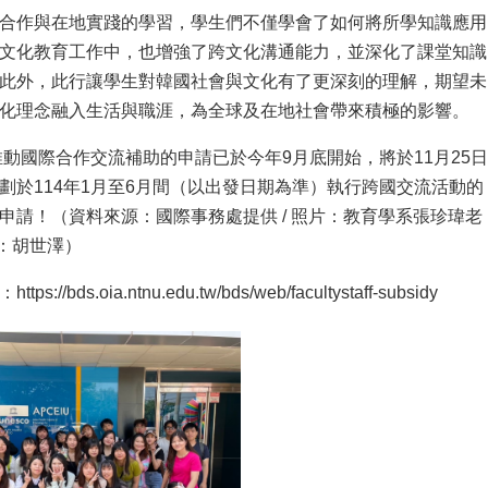
合作與在地實踐的學習，學生們不僅學會了如何將所學知識應用
文化教育工作中，也增強了跨文化溝通能力，並深化了課堂知識
此外，此行讓學生對韓國社會與文化有了更深刻的理解，期望未
化理念融入生活與職涯，為全球及在地社會帶來積極的影響。
期推動國際合作交流補助的申請已於今年9月底開始，將於11月25日
劃於114年1月至6月間（以出發日期為準）執行跨國交流活動的
申請！（資料來源：國際事務處提供 / 照片：教育學系張珍瑋老
稿：胡世澤）
：
https://bds.oia.ntnu.edu.tw/bds/web/facultystaff-subsidy