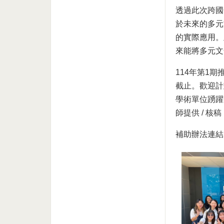
透過此次跨國
於未來的多元
的實際應用。
來能將多元文
114年第1
截止。歡迎計
學術單位踴躍
師提供 / 核
補助辦法連結