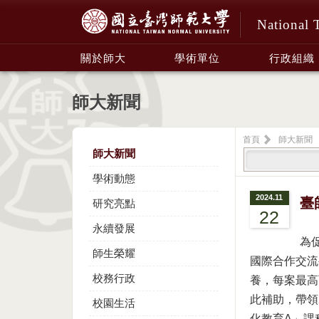
National 
:::
關於師大
學術單位
行政組織
師大新聞
首頁
師大新聞
師大新聞
學術動態
2024.11
臺
研究亮點
22
永續發展
為
師生榮耀
國際合作交流
校務行政
養，每案最高
此補助，帶領
校園生活
化教育A」課