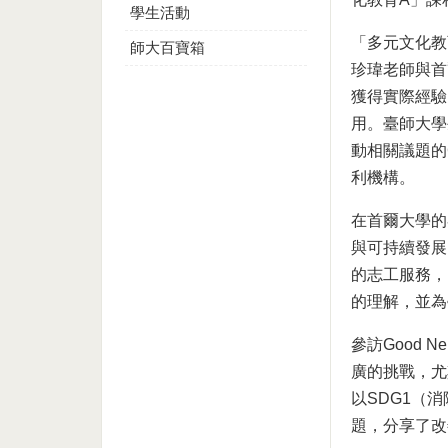
學生活動
「多元文化教
師大百寶箱
珍瑋老師與首爾
獲得實際經驗
用。臺師大學
動相關議題的Good
利機構。
在首爾大學的
與可持續發展
的志工服務，
的理解，並為
參訪Good Ne
廣的挑戰，尤
以SDG1（
題，分享了改