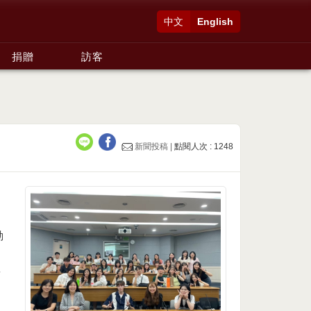
中文
English
捐贈
訪客
新聞投稿 |
點閱人次 : 1248
動
請
文