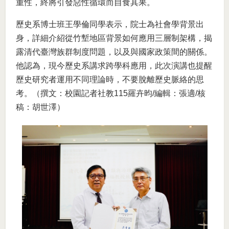
重性，終將引發惡性循環而自食其果。
歷史系博士班王學倫同學表示，院士為社會學背景出
身，詳細介紹從竹塹地區背景如何應用三層制架構，揭
露清代臺灣族群制度問題，以及與國家政策間的關係。
他認為，現今歷史系講求跨學科應用，此次演講也提醒
歷史研究者運用不同理論時，不要脫離歷史脈絡的思
考。（撰文：校園記者社教115羅卉昀/編輯：張適/核
稿：胡世澤）