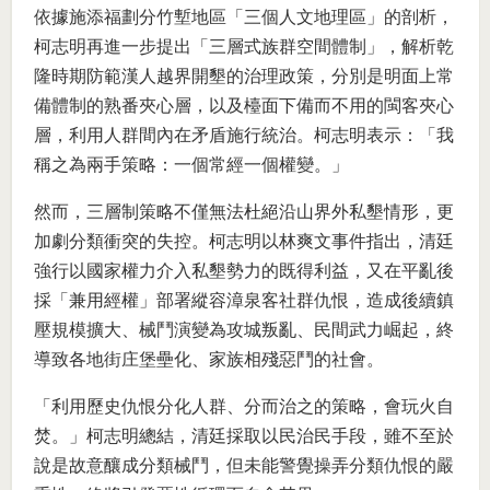
依據施添福劃分竹塹地區「三個人文地理區」的剖析，
柯志明再進一步提出「三層式族群空間體制」，解析乾
隆時期防範漢人越界開墾的治理政策，分別是明面上常
備體制的熟番夾心層，以及檯面下備而不用的閩客夾心
層，利用人群間內在矛盾施行統治。柯志明表示：「我
稱之為兩手策略：一個常經一個權變。」
然而，三層制策略不僅無法杜絕沿山界外私墾情形，更
加劇分類衝突的失控。柯志明以林爽文事件指出，清廷
強行以國家權力介入私墾勢力的既得利益，又在平亂後
採「兼用經權」部署縱容漳泉客社群仇恨，造成後續鎮
壓規模擴大、械鬥演變為攻城叛亂、民間武力崛起，終
導致各地街庄堡壘化、家族相殘惡鬥的社會。
「利用歷史仇恨分化人群、分而治之的策略，會玩火自
焚。」柯志明總結，清廷採取以民治民手段，雖不至於
說是故意釀成分類械鬥，但未能警覺操弄分類仇恨的嚴