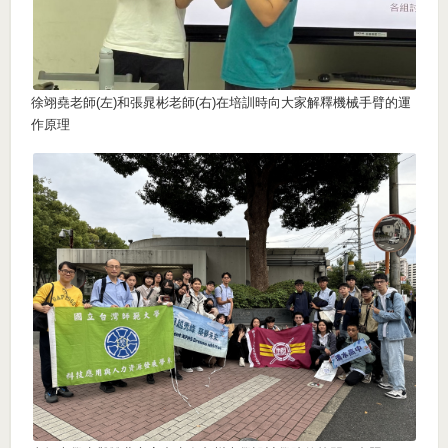
徐翊堯老師(左)和張晁彬老師(右)在培訓時向大家解釋機械手臂的運
作原理