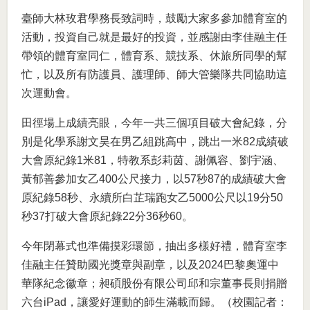
臺師大林玫君學務長致詞時，鼓勵大家多參加體育室的
活動，投資自己就是最好的投資，並感謝由李佳融主任
帶領的體育室同仁，體育系、競技系、休旅所同學的幫
忙，以及所有防護員、護理師、師大管樂隊共同協助這
次運動會。
田徑場上成績亮眼，今年一共三個項目破大會紀錄，分
別是化學系謝文昊在男乙組跳高中，跳出一米82成績破
大會原紀錄1米81，特教系彭莉茵、謝佩容、劉宇涵、
黃郁善參加女乙400公尺接力，以57秒87的成績破大會
原紀錄58秒、永續所白芷瑞跑女乙5000公尺以19分50
秒37打破大會原紀錄22分36秒60。
今年閉幕式也準備摸彩環節，抽出多樣好禮，體育室李
佳融主任贊助國光獎章與副章，以及2024巴黎奧運中
華隊紀念徽章；昶碩股份有限公司邱和宗董事長則捐贈
六台iPad，讓愛好運動的師生滿載而歸。（校園記者：