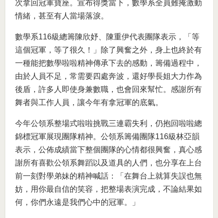
次拿回冠軍寶座。宣布得獎當下，數學系全員難掩激動
情緒，甚至有人當場落淚。
數學系116級總籌陳欣妤、陳重伊代表團隊表示，「等
這個冠軍，等了很久！」除了興奮之外，身上也終於有
一種能把數學啦啦精神傳承下去的感動，籌備過程中，
由於人員不足，常需要四處奔波，還好學長姐大力作為
後盾，許多人即使身兼數職，也會回來幫忙。感謝所有
舞者與工作人員，讓今年有拿冠軍的底氣。
今年公領系整場式啦啦挑戰三連霸失利，仍抱回啦啦總
錦標冠軍展現團隊精神。公領系籌備團隊116級林亞韻
表示，公佈成績當下整個團隊的心情都很興奮，真心感
謝所有喜歡公領系舞蹈以及道具的人們，也分享在上台
前一刻對學弟妹的精神喊話：「在舞台上就算失誤也無
妨，用你最自信的笑容，把整場表演完成，不論結果如
何，你們永遠是我們心中的冠軍。」