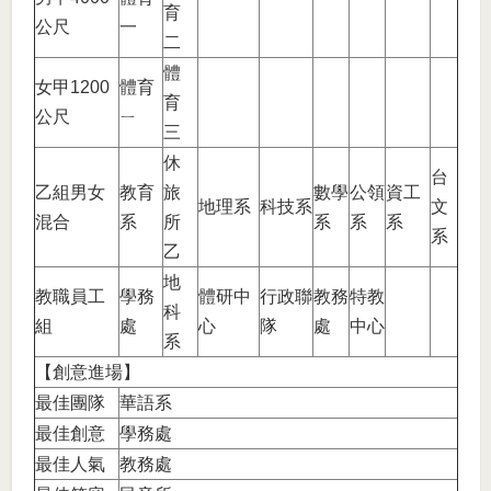
育
公尺
一
二
體
女甲1200
體育
育
公尺
ㄧ
三
休
台
乙組男女
教育
旅
數學
公領
資工
地理系
科技系
文
混合
系
所
系
系
系
系
乙
地
教職員工
學務
體研中
行政聯
教務
特教
科
組
處
心
隊
處
中心
系
【創意進場】
最佳團隊
華語系
最佳創意
學務處
最佳人氣
教務處