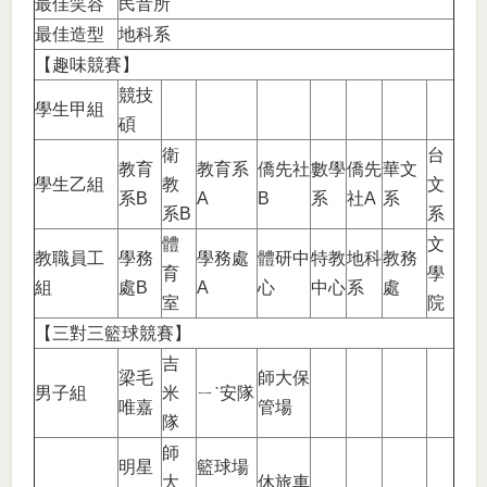
最佳笑容
民音所
最佳造型
地科系
【趣味競賽】
競技
學生甲組
碩
衛
台
教育
教育系
僑先社
數學
僑先
華文
學生乙組
教
文
系B
A
B
系
社A
系
系B
系
體
文
教職員工
學務
學務處
體研中
特教
地科
教務
育
學
組
處B
A
心
中心
系
處
室
院
【三對三籃球競賽】
吉
梁毛
師大保
男子組
米
ㄧˋ安隊
唯嘉
管場
隊
師
明星
籃球場
大
休旅車