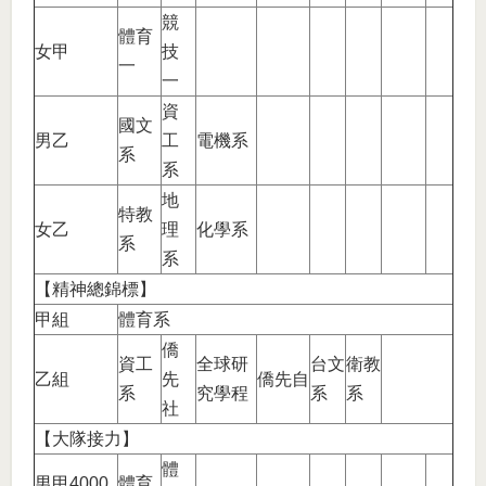
競
體育
女甲
技
一
一
資
國文
男乙
工
電機系
系
系
地
特教
女乙
理
化學系
系
系
【精神總錦標】
甲組
體育系
僑
資工
全球研
台文
衛教
乙組
先
僑先自
系
究學程
系
系
社
【大隊接力】
體
男甲4000
體育