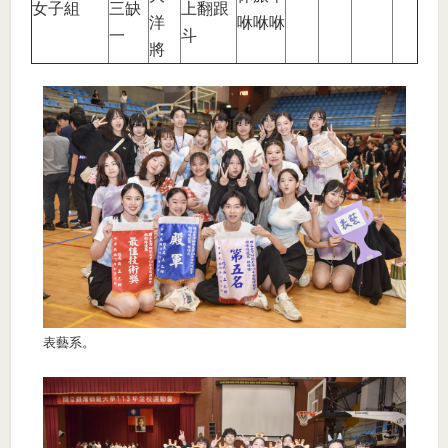
女子組
三缺
上翻跟
洋
咻咻咻
一
斗
將
表藝系。