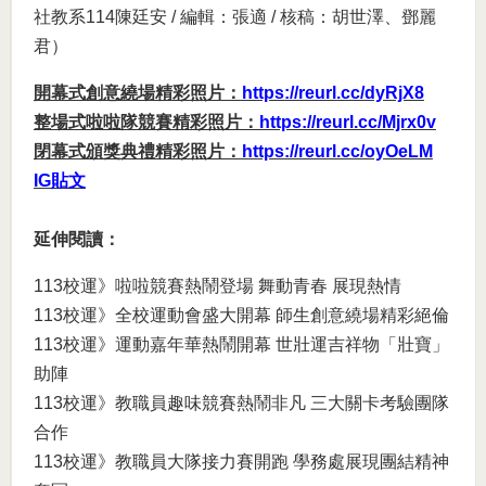
社教系114陳廷安 / 編輯：張適 / 核稿：胡世澤、鄧麗
君）
開幕式創意繞場精彩照片：
https://reurl.cc/dyRjX8
整場式啦啦隊競賽精彩照片：
https://reurl.cc/Mjrx0v
閉幕式頒獎典禮精彩照片：
https://reurl.cc/oyOeLM
IG貼文
延伸閱讀：
113校運》啦啦競賽熱鬧登場 舞動青春 展現熱情
113校運》全校運動會盛大開幕 師生創意繞場精彩絕倫
113校運》運動嘉年華熱鬧開幕 世壯運吉祥物「壯寶」
助陣
113校運》教職員趣味競賽熱鬧非凡 三大關卡考驗團隊
合作
113校運》教職員大隊接力賽開跑 學務處展現團結精神