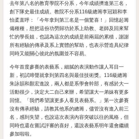
去年第八名的教育學院不分系，今年成績擠進第三名，
創下隊史最佳成績。教院不分系116級總籌李冠穎和李
怡柔直呼：「今年拿到第三名是一個驚喜！」回憶起籌
備種種，想把這份功勞歸功於系上助教、老師及回來幫
忙的學長姐，也認為這次的成績是前兩屆的累積，謝謝
所有經驗的傳承及系上實體的幫助，也表示營造具紀律
同時又能關心彼此的氛圍並不容易。
今年首度參賽的表藝系，細膩的表演動作讓人耳目一
新，初試啼聲就拿到第四名與最佳技術獎。116級總籌
朱詠韻和顏宏進說，兩人都是系學會幹部，有感於大一
活動很少，決定大二自己來辦，希望讓大一弟妹有更多
回憶。「我們希望讓更多人看見表藝系。」第一次參賽
沒有傳承經驗，請教其他系的總籌，儘管沒有進入前三
名，感到失望，也說這次表演內容突破以往的風格，但
同時也還在嘗試評審的喜好，還說表藝系明年還會繼續
參加啦啦。