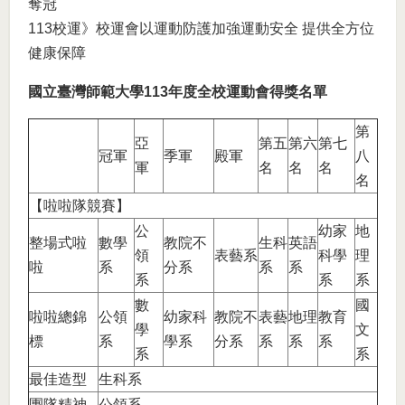
奪冠
113校運》校運會以運動防護加強運動安全 提供全方位
健康保障
國立臺灣師範大學113年度全校運動會得獎名單
第
亞
第五
第六
第七
冠軍
季軍
殿軍
八
軍
名
名
名
名
【啦啦隊競賽】
公
幼家
地
整場式啦
數學
教院不
生科
英語
領
表藝系
科學
理
啦
系
分系
系
系
系
系
系
數
國
啦啦總錦
公領
幼家科
教院不
表藝
地理
教育
學
文
標
系
學系
分系
系
系
系
系
系
最佳造型
生科系
團隊精神
公領系