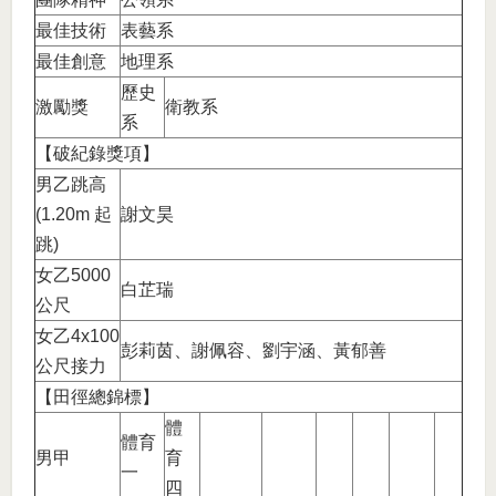
最佳技術
表藝系
最佳創意
地理系
歷史
激勵獎
衛教系
系
【破紀錄獎項】
男乙跳高
(1.20m 起
謝文昊
跳)
女乙5000
白芷瑞
公尺
女乙4x100
彭莉茵、謝佩容、劉宇涵、黃郁善
公尺接力
【田徑總錦標】
體
體育
男甲
育
一
四