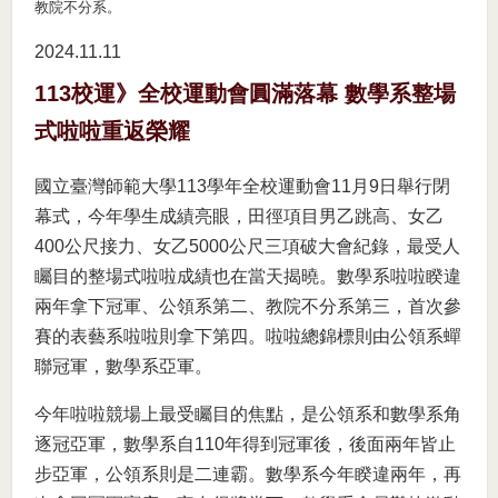
教院不分系。
2024.11
11
113校運》全校運動會圓滿落幕 數學系整場
式啦啦重返榮耀
國立臺灣師範大學113學年全校運動會11月9日舉行閉
幕式，今年學生成績亮眼，田徑項目男乙跳高、女乙
400公尺接力、女乙5000公尺三項破大會紀錄，最受人
矚目的整場式啦啦成績也在當天揭曉。數學系啦啦睽違
兩年拿下冠軍、公領系第二、教院不分系第三，首次參
賽的表藝系啦啦則拿下第四。啦啦總錦標則由公領系蟬
聯冠軍，數學系亞軍。
今年啦啦競場上最受矚目的焦點，是公領系和數學系角
逐冠亞軍，數學系自110年得到冠軍後，後面兩年皆止
步亞軍，公領系則是二連霸。數學系今年睽違兩年，再