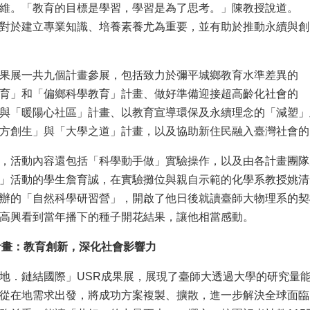
維。「教育的目標是學習，學習是為了思考。」陳教授說道。
對於建立專業知識、培養素養尤為重要，並有助於推動永續與創
果展一共九個計畫參展，包括致力於彌平城鄉教育水準差異的
育」和「偏鄉科學教育」計畫、做好準備迎接超高齡化社會的
與「暖陽心社區」計畫、以教育宣導環保及永續理念的「減塑」
方創生」與「大學之道」計畫，以及協助新住民融入臺灣社會的
，活動內容還包括「科學動手做」實驗操作，以及由各計畫團隊成員
」活動的學生詹育誠，在實驗攤位與親自示範的化學系教授姚清
辦的「自然科學研習營」，開啟了他日後就讀臺師大物理系的契
高興看到當年播下的種子開花結果，讓他相當感動。
計畫：教育創新，深化社會影響力
地．鏈結國際」USR成果展，展現了臺師大透過大學的研究量
從在地需求出發，將成功方案複製、擴散，進一步解決全球面臨