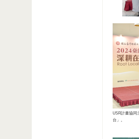
USR計畫協
台」。