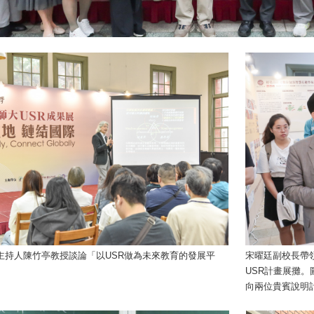
同主持人陳竹亭教授談論「以USR做為未來教育的發展平
宋曜廷副校長帶
USR計畫展攤
向兩位貴賓說明