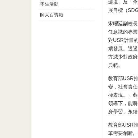
環境」及「全
學生活動
展目標（SD
師大百寶箱
宋曜廷副校長
任意識的專業
對USR計畫
續發展。透過
方減少對政府
典範。
教育部USR
變，社會責任
極表現。」蘇
領導下，能將
身學習、永續
教育部USR
革需要創新。