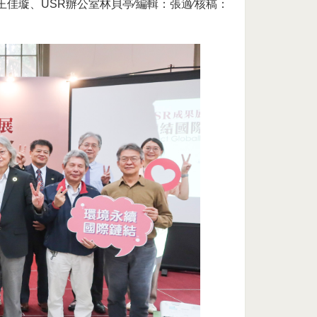
佳璇、USR辦公室林貝亭∕編輯：張適∕核稿：