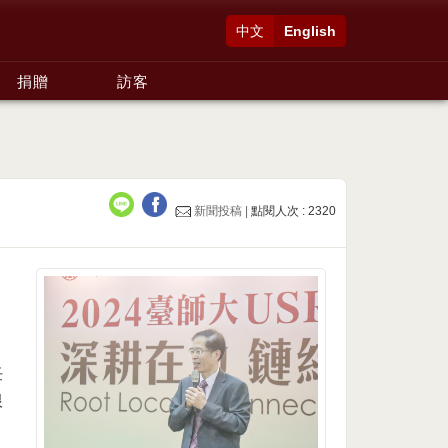
中文
English
捐贈
訪客
新聞投稿 |
點閱人次 : 2320
任
根