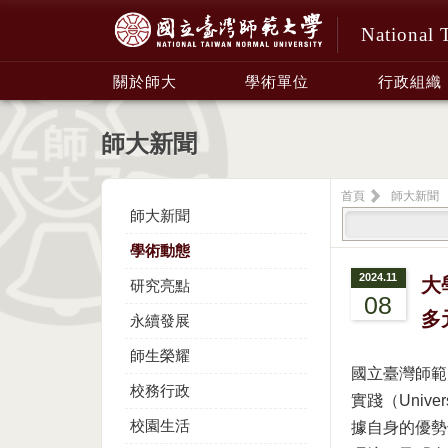
National 
:::
關於師大
學術單位
行政組織
師大新聞
首頁
師大新聞
師大新聞
學術動態
2024.11
大
研究亮點
08
多
永續發展
師生榮耀
國立臺灣師範
校務行政
實踐（Univer
校園生活
據自身的優勢