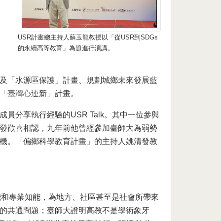
USR計畫總主持人蘇玉龍教授以「從USR到SDGs
的永續高等教育」為題進行演講。
及「水源區保護」計畫、規劃城鄉未來發展藍
「臺灣心連新」計畫。
分享執行經驗的USR Talk。其中一位參與
發歡喜相認，九年前他曾經參加臺師大為弱勢
機。「偏鄉科學教育計畫」的主持人姚清發教
能和專業知能，為地方、社區甚至是社會所帶來
的共通問題；臺師大證明高教不是學術象牙