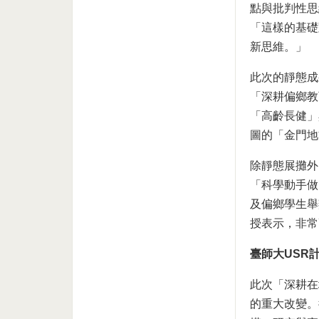
點與批判性思
「這樣的基礎
新思維。」
此次的靜態成
「深耕偏鄉教
「高齡長健」
圖的「金門地
除靜態展攤外
「科學動手做
及偏鄉學生舉
授表示，非常
臺師大USR
此次「深耕在
的重大改變。