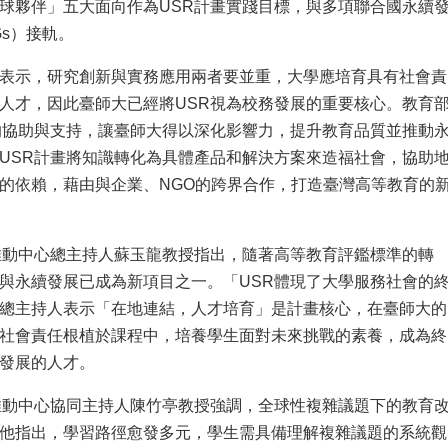
球夥伴」五大面向作為USR計畫實踐目標，與多項聯合國永續
Gs）接軌。
表示，研究創新與實務應用兩者要並重，大學應培育具有社會責
人才，因此臺師大已經將USR視為校務發展的重要核心。教育
的協助與支持，讓臺師大得以深化影響力，提升教育品質並推動
USR計畫將知識轉化為具體產品和解決方案來造福社會，協助
的依賴，藉由與企業、NGO的跨界合作，打造臺灣高等教育的
推動中心總主持人蘇玉龍教授指出，隨著高等教育評鑑標準的轉
與永續發展已成為新項目之一。「USR體現了大學服務社會的
總主持人表示「在地連結，人才培育」是計畫核心，在臺師大的
社會責任根植於課程中，培養學生面對未來挑戰的素養，成為終
發展的人才。
推動中心協同主持人陳竹亭教授強調，全球性複雜議題下的教育
他指出，學習路徑愈發多元，學生需具備理解複雜議題的系統觀