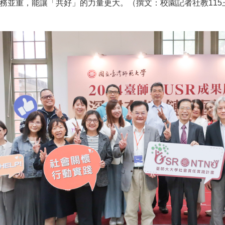
務並重，能讓「共好」的力量更大。（撰文：校園記者社教115王