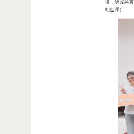
塔，研究與實
胡世澤）