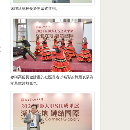
發
宋曜廷副校長於開幕式致詞。
部
永
地
新
參與高齡長健計畫的社區長者以精彩的舞蹈表演為
終
開幕式炒熱氣氛。
改