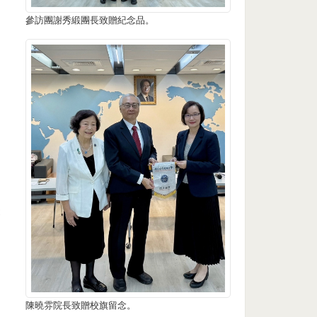
參訪團謝秀緞團長致贈紀念品。
聚
陳曉雰院長致贈校旗留念。