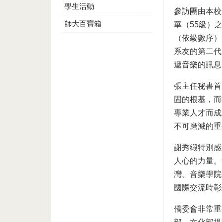
學生活動
參訪團由本校
師大百寶箱
華（55級）
（依級數序）
系友的第二代
遞音樂的訊息
張主任秘書首
固的根基，而
專業人才而成
不可磨滅的重
謝秀緞特別感
人心的力量。
灣。音樂學院
國際交流時彰
僑委會非常重