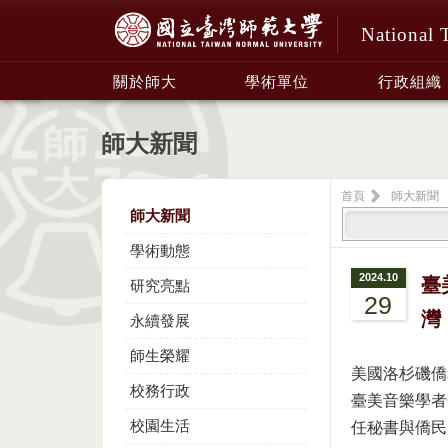
National 
:::
關於師大
學術單位
行政組織
師大新聞
首頁
師大新聞
師大新聞
學術動態
2024.10
臺
研究亮點
29
灣
永續發展
師生榮耀
美國洛杉磯僑
校務行政
臺美音樂學者
校園生活
任秘書與僑民