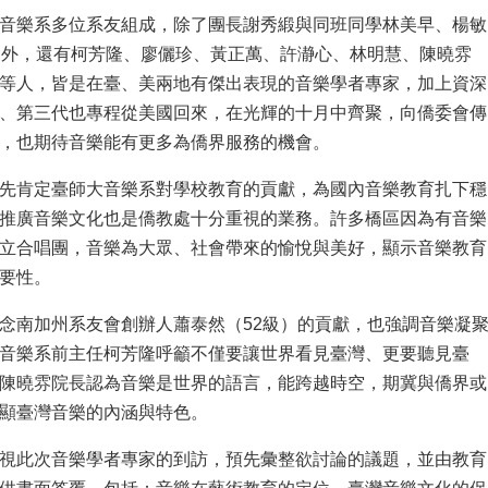
音樂系多位系友組成，除了團長謝秀緞與同班同學林美早、楊敏
之外，還有柯芳隆、廖儷珍、黃正萬、許瀞心、林明慧、陳曉雰
等人，皆是在臺、美兩地有傑出表現的音樂學者專家，加上資深
、第三代也專程從美國回來，在光輝的十月中齊聚，向僑委會傳
，也期待音樂能有更多為僑界服務的機會。
先肯定臺師大音樂系對學校教育的貢獻，為國內音樂教育扎下穩
推廣音樂文化也是僑教處十分重視的業務。許多橋區因為有音樂
立合唱團，音樂為大眾、社會帶來的愉悅與美好，顯示音樂教育
要性。
念南加州系友會創辦人蕭泰然（52級）的貢獻，也強調音樂凝
音樂系前主任柯芳隆呼籲不僅要讓世界看見臺灣、更要聽見臺
陳曉雰院長認為音樂是世界的語言，能跨越時空，期冀與僑界或
顯臺灣音樂的內涵與特色。
視此次音樂學者專家的到訪，預先彙整欲討論的議題，並由教育