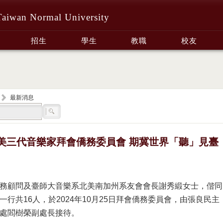
Taiwan Normal University
招生
學生
教職
校友
最新消息
美三代音樂家拜會僑務委員會 期冀世界「聽」見臺
務顧問及臺師大音樂系北美南加州系友會會長謝秀緞女士，偕同
一行共16人，於2024年10月25日拜會僑務委員會，由張良民主
處閻樹榮副處長接待。