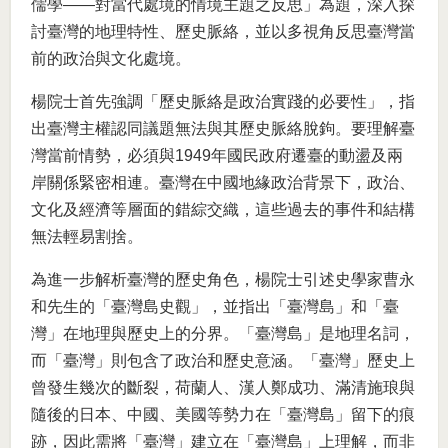
儒學——對當代處境的情境主題之反思」為題，深入探
討臺灣的地理特性、歷史脈絡，並以多視角反思臺灣當
前的政治與文化處境。
楊院士首先強調「歷史脈絡是政治實踐的必要性」，指
出臺灣主權認同議題無法與其歷史脈絡脫鉤。要理解臺
灣當前情勢，必須與1949年國民政府遷臺的動盪及兩
岸關係緊密相連。臺灣在中國地緣政治背景下，政治、
文化及經濟等層面的錯綜交織，這些過去的事件和結構
無法輕易割捨。
為進一步解析臺灣的歷史角色，楊院士引述史學家曹永
和先生的「臺灣島史觀」，並指出「臺灣島」和「臺
灣」在地理與歷史上的分界。「臺灣島」是地理名詞，
而「臺灣」則包含了政治和歷史意涵。「臺灣」歷史上
曾發生幾次的斷裂，荷蘭人、漢人鄭成功、滿清施琅與
隨後的日本、中國、美國等勢力在「臺灣島」留下的痕
跡，因此需將「臺灣」建立在「臺灣島」上理解，而非