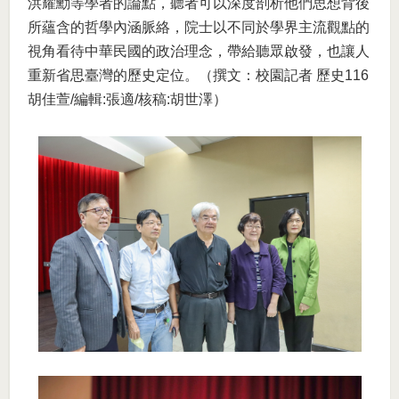
洪耀勳等學者的論點，聽者可以深度剖析他們思想背後
所蘊含的哲學內涵脈絡，院士以不同於學界主流觀點的
視角看待中華民國的政治理念，帶給聽眾啟發，也讓人
重新省思臺灣的歷史定位。（撰文：校園記者 歷史116
胡佳萱/編輯:張適/核稿:胡世澤）