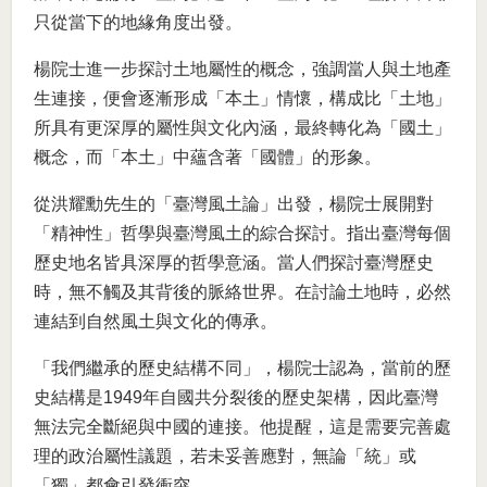
只從當下的地緣角度出發。
楊院士進一步探討土地屬性的概念，強調當人與土地產
生連接，便會逐漸形成「本土」情懷，構成比「土地」
所具有更深厚的屬性與文化內涵，最終轉化為「國土」
概念，而「本土」中蘊含著「國體」的形象。
從洪耀勳先生的「臺灣風土論」出發，楊院士展開對
「精神性」哲學與臺灣風土的綜合探討。指出臺灣每個
歷史地名皆具深厚的哲學意涵。當人們探討臺灣歷史
時，無不觸及其背後的脈絡世界。在討論土地時，必然
連結到自然風土與文化的傳承。
「我們繼承的歷史結構不同」，楊院士認為，當前的歷
史結構是1949年自國共分裂後的歷史架構，因此臺灣
無法完全斷絕與中國的連接。他提醒，這是需要完善處
理的政治屬性議題，若未妥善應對，無論「統」或
「獨」都會引發衝突。