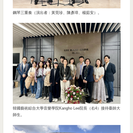
鋼琴三重奏（演出者：黃莞珍、陳彥璋、楊茹安）。
韓國藝術綜合大學音樂學院Kangho Lee院長（右4）接待臺師大
師生。