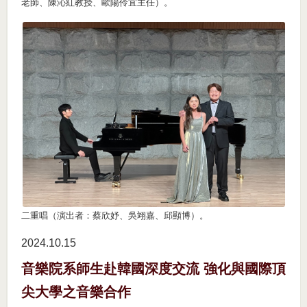
老師、陳沁紅教授、歐陽伶宜主任）。
二重唱（演出者：蔡欣妤、吳翊嘉、邱顯博）。
2024.10
15
音樂院系師生赴韓國深度交流 強化與國際頂
尖大學之音樂合作