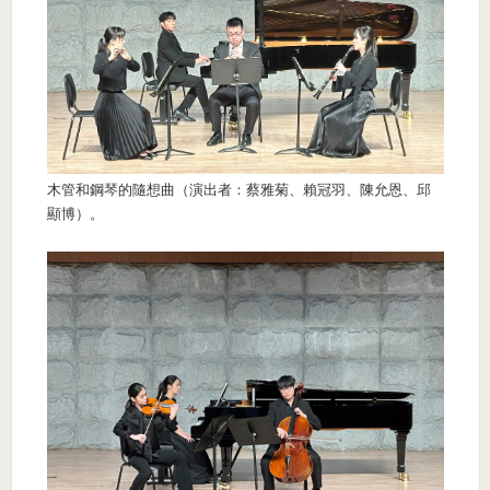
木管和鋼琴的隨想曲（演出者：蔡雅菊、賴冠羽、陳允恩、邱
顯博）。