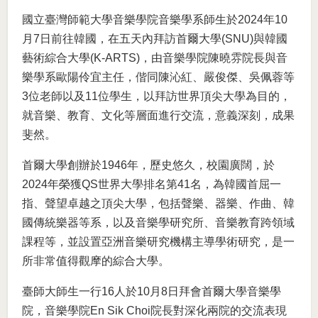
國立臺灣師範大學音樂學院音樂學系師生於2024年10
月7日前往韓國，在五天內拜訪首爾大學(SNU)與韓國
藝術綜合大學(K-ARTS)，由音樂學院陳曉雰院長與音
樂學系歐陽伶宜主任，偕同陳沁紅、嚴俊傑、吳佩蓉等
3位老師以及11位學生，以拜訪世界頂尖大學為目的，
就音樂、教育、文化等層面進行交流，意義深刻，成果
斐然。
首爾大學創辦於1946年，歷史悠久，校園廣闊，於
2024年榮獲QS世界大學排名第41名，為韓國首屈一
指、聲望卓越之頂尖大學，包括聲樂、器樂、作曲、韓
國傳統樂器等系，以及音樂學研究所、音樂教育跨領域
課程等，並設置亞洲音樂研究機構主導學術研究，是一
所非常值得觀摩的綜合大學。
臺師大師生一行16人於10月8日拜會首爾大學音樂學
院，音樂學院En Sik Choi院長對深化兩院的交流表現