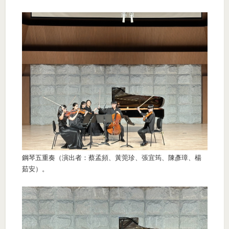
鋼琴五重奏（演出者：蔡孟頻、黃莞珍、張宜筠、陳彥璋、楊
茹安）。