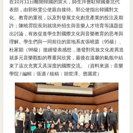
在10月11日離開韓國的當天，師生拜會駐韓國臺北代
表部，由郭秋雯公使親自接待。郭公使指出韓國對文
化、教育的重視，以及對發展文化創意產業的投注及期
許；陳曉雰院長則就境外招生與音樂人才培育等議題提
出討論，有效促進學生對國際文化與音樂教育的思考與
理解。學生們與一同前往的當地系友張曉茵（95級）、
杜家穎（98級）接續發表感想，激發對民族文化差異造
就多元音樂觀點的尊重與欣賞，最後在溫馨的氣氛中結
束了這次充實又具深度的國際交流。（資料來源：音樂
學院 / 編輯：張適 / 核稿：胡世澤、鄧麗君）