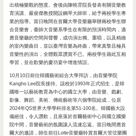
出積極樂觀的態度。會後由陳曉雰院長發表有關音樂教
育演講、嚴俊傑教授開設鋼琴大師班，給予兩校學生專
業的指導。當日晚間在首爾大學音樂廳舉辦兩校學生聯
合音樂會，臺師大音樂系學生在有限的預演時間內，適
應音樂廳的空間與聲響，成功演出獨、重唱，以及精緻
的室內樂曲目，並以臺灣音樂為終曲，帶來真摯且極具
音樂性的演出，全體觀眾讚賞不已。兩校學生藉此互相
學習，並在歡樂的慶功宴中增進情誼。
10月10日前往韓國藝術綜合大學拜訪，由音樂學院
Kangho Lee院長接待。該校於1993年正式招生，是韓
國唯一以藝術教育為中心的國立大學，由音樂、戲劇、
影像、舞蹈、美術、傳統藝術等六個學院組成，位居
2024年QS世界大學學科排名第51-100名。韓國藝大設
備絕佳，令人讚歎，且座落於首爾藝術中心與國立國樂
院中間，音樂藝術的氛圍讓人流連忘返。當日晚間應首
爾大的邀請，師生前往Lotte音樂廳聆賞首爾大管弦樂團