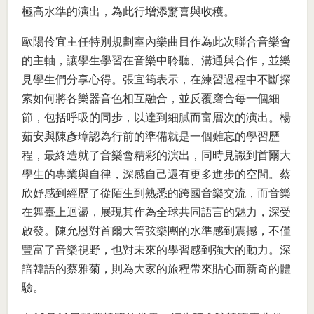
極高水準的演出，為此行增添驚喜與收穫。
歐陽伶宜主任特別規劃室內樂曲目作為此次聯合音樂會
的主軸，讓學生學習在音樂中聆聽、溝通與合作，並樂
見學生們分享心得。張宜筠表示，在練習過程中不斷探
索如何將各樂器音色相互融合，並反覆磨合每一個細
節，包括呼吸的同步，以達到細膩而富層次的演出。楊
茹安與陳彥璋認為行前的準備就是一個難忘的學習歷
程，最終造就了音樂會精彩的演出，同時見識到首爾大
學生的專業與自律，深感自己還有更多進步的空間。蔡
欣妤感到經歷了從陌生到熟悉的跨國音樂交流，而音樂
在舞臺上迴盪，展現其作為全球共同語言的魅力，深受
啟發。陳允恩對首爾大管弦樂團的水準感到震撼，不僅
豐富了音樂視野，也對未來的學習感到強大的動力。深
諳韓語的蔡雅菊，則為大家的旅程帶來貼心而新奇的體
驗。