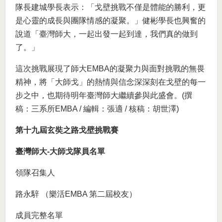
隊長建城學長表示：「戈壁挑戰不僅是體能的勝利，更
是心靈的成長與團隊情感的凝聚。」健彬學長也興奮的
說道「臺灣師大，一起出發一起到達，我們真的做到
了。」
這次挑戰展現了師大EMBA的凝聚力與面對挑戰的無畏
精神，將「大師戈」的熱情與信念深深刻在戈壁的每一
步之中，也期待明年臺灣師大繼續參與此盛會。(撰
稿：三系所EMBA / 編輯：張適 / 核稿：胡世澤)
第十九屆玄奘之路戈壁挑戰賽
臺灣師大-大師戈隊員名單
領隊召集人
路永騂 （樂活EMBA 第二屆校友）
成員完整名單