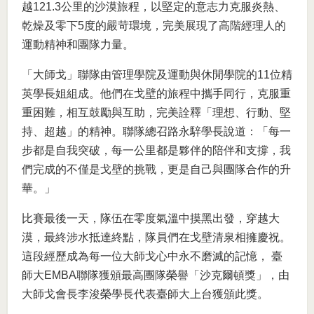
越121.3公里的沙漠旅程，以堅定的意志力克服炎熱、
乾燥及零下5度的嚴苛環境，完美展現了高階經理人的
運動精神和團隊力量。
「大師戈」聯隊由管理學院及運動與休閒學院的11位精
英學長姐組成。他們在戈壁的旅程中攜手同行，克服重
重困難，相互鼓勵與互助，完美詮釋「理想、行動、堅
持、超越」的精神。聯隊總召路永騂學長說道：「每一
步都是自我突破，每一公里都是夥伴的陪伴和支撐，我
們完成的不僅是戈壁的挑戰，更是自己與團隊合作的升
華。」
比賽最後一天，隊伍在零度氣溫中摸黑出發，穿越大
漠，最終涉水抵達終點，隊員們在戈壁清泉相擁慶祝。
這段經歷成為每一位大師戈心中永不磨滅的記憶， 臺
師大EMBA聯隊獲頒最高團隊榮譽「沙克爾頓獎」，由
大師戈會長李浚榮學長代表臺師大上台獲頒此獎。