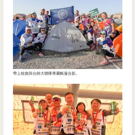
帶上校旗與台師大聯隊專屬帳篷合影。