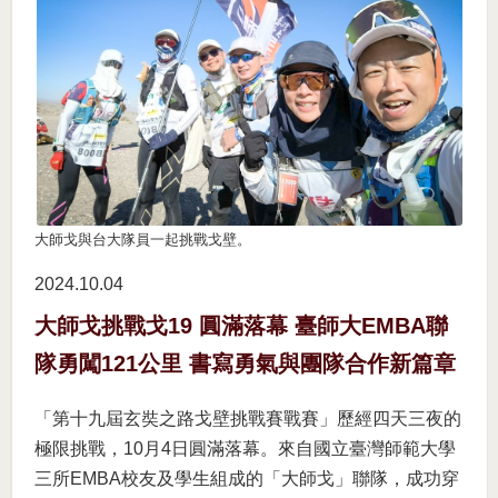
大師戈與台大隊員一起挑戰戈壁。
2024.10
04
大師戈挑戰戈19 圓滿落幕 臺師大EMBA聯
隊勇闖121公里 書寫勇氣與團隊合作新篇章
「第十九屆玄奘之路戈壁挑戰賽戰賽」歷經四天三夜的
極限挑戰，10月4日圓滿落幕。來自國立臺灣師範大學
三所EMBA校友及學生組成的「大師戈」聯隊，成功穿