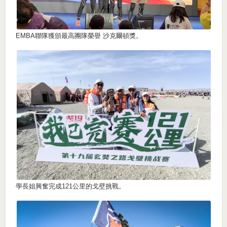
EMBA聯隊獲頒最高團隊榮譽 沙克爾頓獎。
學長姐興奮完成121公里的戈壁挑戰。