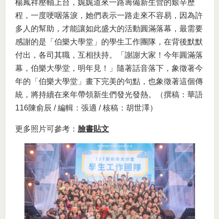
楊鳳祥壓軸上台，娓娓道來一路籌備新生營的艱辛歷
程，一度哽咽落淚，她們表示一路走來不容易，因為許
多人的幫助，才能讓如此盛大的活動圓滿落幕，最需要
感謝的是「伯樂大學堂」的學生工作團隊，在背後默默
付出，各司其職，互相扶持。「謝謝大家！今年圓滿落
幕，伯樂大學堂，明年見！」隨著話音落下，象徵著今
年的「伯樂大學堂」畫下完美的句點，也象徵著這個傳
統，將持續在來年帶領新生們發光發熱。（撰稿：華語
116陳俞辰 / 編輯：張適 / 核稿：胡世澤）
更多照片可參考：
臉書貼文