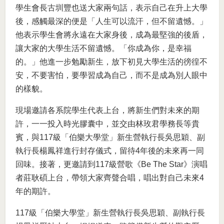
學生會長古圳豐也送大家兩句話，表示自己在升上大學
後，感觸最深的便是「人生可以流汗，但不留遺憾。」
他表示學生會將永遠在大家身後，成為最堅強的後盾，
讓大家的大學生活不留遺憾。「你成為你，是幸福
的。」他進一步勉勵新生，放下初見大學生活的徬徨不
安，不要害怕，要學習成為自己，而不是成為別人眼中
的樣貌。
現場邀請各系院學生代表上台，將新生們對未來的期
許，一一投入時光膠囊中，並交由林玫君學務長等貴
賓，與117級「伯樂大學堂」新生營執行長吳思穎、副
執行長楊鳳祥進行封存儀式，留待4年後的未來再一同
回味。接著，更邀請到117級營歌《Be The Star》演唱
者莊耿碩上台，帶領大家齊聲合唱，唱出對自己未來4
年的期許。
117級「伯樂大學堂」新生營執行長吳思穎、副執行長