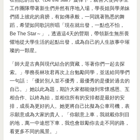
工作團隊帶著新生們井然有序地入場，學長姐與學弟妹
們搭上彼此的肩膀，有如傳承般，一同跳著熟悉的舞
蹈，希望如同歌詞所唱「現在就出發，一點也不怕，
Be The Star～」，透過這4天的營期，帶領新生無所畏
懼地從大學生活的起點出發，成為自己的人生故事中璀
璨的一顆星。
「師大是古典與現代結合的寶藏，等著你們一起去探
索。」學務長林玫君再次上台勉勵同學，並送給同學們
一句話：「優於別人並不優秀，最優秀的是優於過去的
自己。」她以此為題，期許大家都能做到常懷感恩、互
相合作、以終為始，並相信所有的安排都是最好的安
排，成長為更好的人。她更將自己比擬為公車司機，表
示願意成為大家的貴人，「你願意上車，我就載你到目
的地，萬一中途想下車，我也會鼓勵你去走不同的路，
看更多不同的風景。」