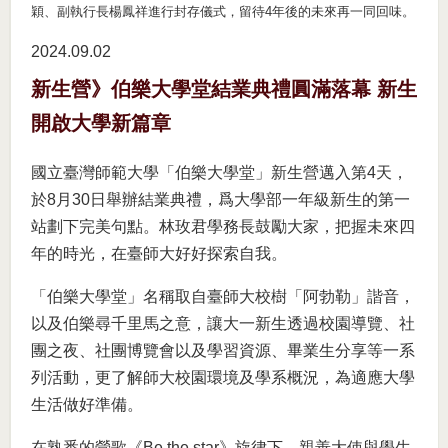
穎、副執行長楊鳳祥進行封存儀式，留待4年後的未來再一同回味。
2024.09
02
新生營》伯樂大學堂結業典禮圓滿落幕 新生
開啟大學新篇章
國立臺灣師範大學「伯樂大學堂」新生營邁入第4天，
於8月30日舉辦結業典禮，爲大學部一年級新生的第一
站劃下完美句點。林玫君學務長鼓勵大家，把握未來四
年的時光，在臺師大好好探索自我。
「伯樂大學堂」名稱取自臺師大校樹「阿勃勒」諧音，
以及伯樂尋千里馬之意，讓大一新生透過校園導覽、社
團之夜、社團博覽會以及學習資源、畢業生分享等一系
列活動，更了解師大校園環境及學系概況，為適應大學
生活做好準備。
在熟悉的營歌《Be the star》旋律下，親善大使與學生