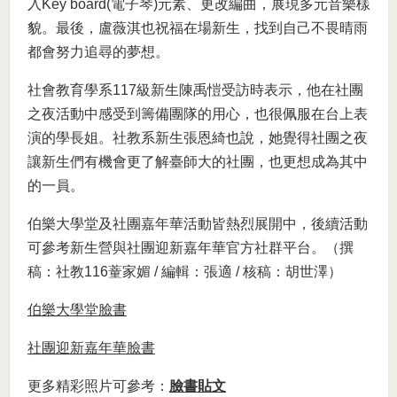
入Key board(電子琴)元素、更改編曲，展現多元音樂樣
貌。最後，盧薇淇也祝福在場新生，找到自己不畏晴雨
都會努力追尋的夢想。
社會教育學系117級新生陳禹愷受訪時表示，他在社團
之夜活動中感受到籌備團隊的用心，也很佩服在台上表
演的學長姐。社教系新生張恩綺也說，她覺得社團之夜
讓新生們有機會更了解臺師大的社團，也更想成為其中
的一員。
伯樂大學堂及社團嘉年華活動皆熱烈展開中，後續活動
可參考新生營與社團迎新嘉年華官方社群平台。（撰
稿：社教116蕫家媚 / 編輯：張適 / 核稿：胡世澤）
伯樂大學堂臉書
社團迎新嘉年華臉書
更多精彩照片可參考：
臉書貼文