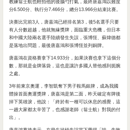
教練翁士航也輕拍他的後腦勺打氣，最終唐嘉鴻以難度
分6.500分、執行分7.466分，總分13.966分結束比賽。
決賽比完前3人，唐嘉鴻已經排名第3，後5名選手只要
有人分數超越，他就無緣獎牌，面臨重大危機，但日本
和中國大陸兩名選手陸續發生失誤，張博恆、蘇煒德都
是落地出問題，最後唐嘉鴻和張博恆並列銅牌。
唐嘉鴻在資格賽拿下14.933分，如果決賽也拿下這個分
數，那就是金牌落袋，這也是讓許多國人替他感到扼腕
之處。
3年前東京奧運，李智凱奪下男子鞍馬銀牌，成為我國
體操首面奧運獎牌，唐嘉鴻是第二面，昨天確定有牌後
掉下英雄淚，他說：「終於有一種可以休息的感覺，這
一趟大家都太辛苦了，也感謝老師（翁士航）對我的付
出」。
唐嘉鴻賽後表示，在發生掉槓失誤當下覺得「哇，失敗