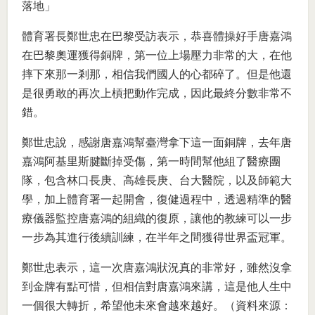
落地」
體育署長鄭世忠在巴黎受訪表示，恭喜體操好手唐嘉鴻
在巴黎奧運獲得銅牌，第一位上場壓力非常的大，在他
摔下來那一剎那，相信我們國人的心都碎了。但是他還
是很勇敢的再次上槓把動作完成，因此最終分數非常不
錯。
鄭世忠說，感謝唐嘉鴻幫臺灣拿下這一面銅牌，去年唐
嘉鴻阿基里斯腱斷掉受傷，第一時間幫他組了醫療團
隊，包含林口長庚、高雄長庚、台大醫院，以及師範大
學，加上體育署一起開會，復健過程中，透過精準的醫
療儀器監控唐嘉鴻的組織的復原，讓他的教練可以一步
一步為其進行後續訓練，在半年之間獲得世界盃冠軍。
鄭世忠表示，這一次唐嘉鴻狀況真的非常好，雖然沒拿
到金牌有點可惜，但相信對唐嘉鴻來講，這是他人生中
一個很大轉折，希望他未來會越來越好。（資料來源：