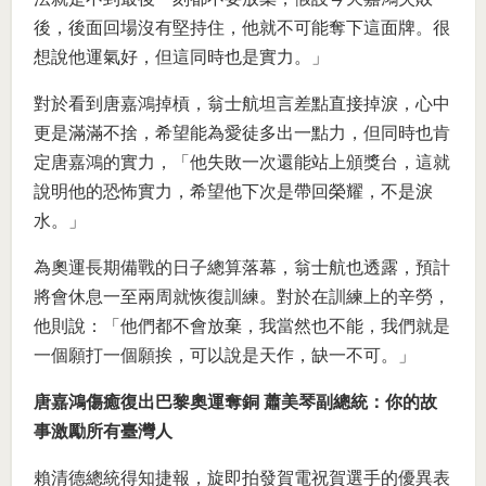
後，後面回場沒有堅持住，他就不可能奪下這面牌。很
想說他運氣好，但這同時也是實力。」
對於看到唐嘉鴻掉槓，翁士航坦言差點直接掉淚，心中
更是滿滿不捨，希望能為愛徒多出一點力，但同時也肯
定唐嘉鴻的實力，「他失敗一次還能站上頒獎台，這就
說明他的恐怖實力，希望他下次是帶回榮耀，不是淚
水。」
為奧運長期備戰的日子總算落幕，翁士航也透露，預計
將會休息一至兩周就恢復訓練。對於在訓練上的辛勞，
他則說：「他們都不會放棄，我當然也不能，我們就是
一個願打一個願挨，可以說是天作，缺一不可。」
唐嘉鴻傷癒復出巴黎奧運奪銅 蕭美琴副總統：你的故
事激勵所有臺灣人
賴清德總統得知捷報，
旋即拍發賀電祝賀選手的優異表