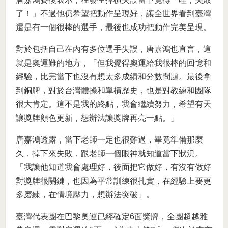
了！」不過他仍希望把動作呈現好，讓全世界看到臺灣
還是有一個很棒的選手，最後也成功把動作完美呈現。
對於包括自己在內有多位選手失誤，唐嘉鴻也直言，這
就是奧運難的地方，「但我覺得奧運給我很棒的回憶和
經驗，比完當下也沒有想太多成績和分數問題。最後拿
到銅牌，對於台灣體操和單槓歷史，也是對教練和團隊
很大肯定。這不是我的終點，我會繼續努力，希望有天
讓獎牌顏色更新，想辦法讓獎牌再亮一點。」
唐嘉鴻透露，當下老師一定也很難過，畢竟準備那麼
久，掉下來失敗，跟老師一個眼神就知道當下狀況。
「我讓他知道我會處理好，後面把它做好，有沒有做好
對獎牌很關鍵，也因為平常訓練很扎實，在經驗上要更
多磨練，在情境壓力，想辦法突破」。
臺灣代表團在巴黎奧運已經確定6面獎牌，全團超越雅