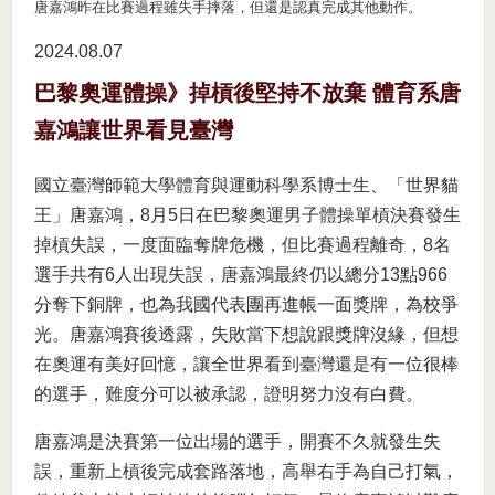
唐嘉鴻昨在比賽過程雖失手摔落，但還是認真完成其他動作。
2024.08
07
巴黎奧運體操》掉槓後堅持不放棄 體育系唐
嘉鴻讓世界看見臺灣
國立臺灣師範大學體育與運動科學系博士生、「世界貓
王」唐嘉鴻，8月5日在巴黎奧運男子體操單槓決賽發生
掉槓失誤，一度面臨奪牌危機，但比賽過程離奇，8名
選手共有6人出現失誤，唐嘉鴻最終仍以總分13點966
分奪下銅牌，也為我國代表團再進帳一面獎牌，為校爭
光。唐嘉鴻賽後透露，失敗當下想說跟獎牌沒緣，但想
在奧運有美好回憶，讓全世界看到臺灣還是有一位很棒
的選手，難度分可以被承認，證明努力沒有白費。
唐嘉鴻是決賽第一位出場的選手，開賽不久就發生失
誤，重新上槓後完成套路落地，高舉右手為自己打氣，