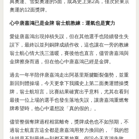
典奧運、雪梨奧運的5面，成為史上第2高，僅次於東京
奧運的12面獎牌。
心中唐嘉鴻已是金牌 翁士航教練：運氣也是實力
愛徒唐嘉鴻出現掉槓失誤，但在其他選手也陸續發生失
誤下，最終以並列銅牌成績作收，這也讓在一旁的教練
翁士航心情大洗三溫暖，賽後他也直言，儘管唐嘉鴻與
金牌擦身而過，但在他心中唐嘉鴻已經是金牌。
過去一年半陪伴唐嘉鴻走出阿基里斯腱斷裂傷勢，並重
新回到體操場，今天更拿下我國史上第二面奧運體操獎
牌，翁士航坦言，比賽結果確實出乎意料，尤其在看到
最後一位上場的選手也發生落地失誤，讓唐嘉鴻重燃奪
牌希望時，他心中還想說「真的假的」。
儘管整個奪牌過程相當離奇，獎牌成色也不如預期，不
過翁士航直言這全都是唐嘉鴻用努力換回的，「我的想
法就是不到最後一刻都不要放棄，假設今天嘉鴻失敗