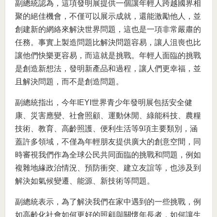
副總統認為，這項發明展提供一個讓年輕人跨越國界相
聚的絕佳機會，不僅可以展示成就，還能激勵他人，並
創建新的網絡來解決世界問題，這也是一項非常嚴肅的
任務。事實上製造問題比解決問題容易，讓人沮喪也比
讓他們快樂更容易，而這就是挑戰。年輕人面臨的挑戰
是創造新想法，發明新產品和過程，讓人們更幸福，並
且解決問題，而不是創造問題。
副總統指出，今年IEYI世界青少年發明展包括安全健
康、災害應變、社會照顧、運動休閒、綠能科技、農糧
技術、教育、高齡照護、便利生活等9項主要類別，涵
蓋許多領域，不僅為年輕朋友提供廣大的創意空間，同
時審視我們作為全球公民共同面臨的挑戰和問題，例如
複雜地緣政治情況、預防衝突、建立友誼等，也涉及到
解決如氣候變遷、能源、新技術等問題。
副總統表示，為了解決我們在家中遇到的一些挑戰，例
如高齡化社會如何更好的照顧與關懷年長者，如何讓生