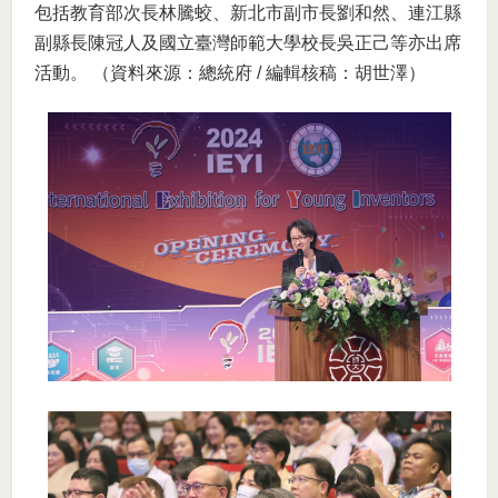
包括教育部次長林騰蛟、新北市副市長劉和然、連江縣
副縣長陳冠人及國立臺灣師範大學校長吳正己等亦出席
活動。 （資料來源：總統府 / 編輯核稿：胡世澤）