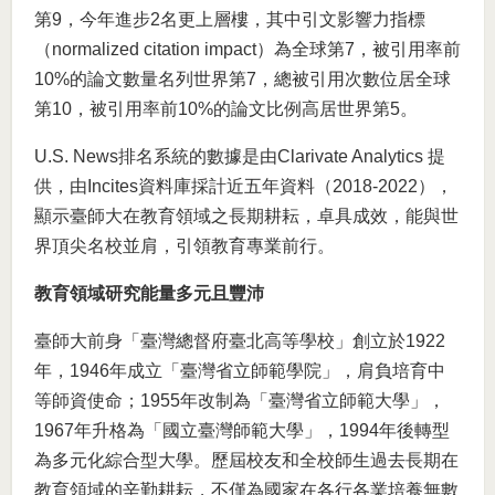
第9，今年進步2名更上層樓，其中引文影響力指標
（normalized citation impact）為全球第7，被引用率前
10%的論文數量名列世界第7，總被引用次數位居全球
第10，被引用率前10%的論文比例高居世界第5。
U.S. News排名系統的數據是由Clarivate Analytics 提
供，由Incites資料庫採計近五年資料（2018-2022），
顯示臺師大在教育領域之長期耕耘，卓具成效，能與世
界頂尖名校並肩，引領教育專業前行。
教育領域研究能量多元且豐沛
臺師大前身「臺灣總督府臺北高等學校」創立於1922
年，1946年成立「臺灣省立師範學院」，肩負培育中
等師資使命；1955年改制為「臺灣省立師範大學」，
1967年升格為「國立臺灣師範大學」，1994年後轉型
為多元化綜合型大學。歷屆校友和全校師生過去長期在
教育領域的辛勤耕耘，不僅為國家在各行各業培養無數