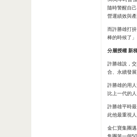
隨時警醒自己
營運績效與產
而許勝雄打拚
棒的時候了」
分層授權 新
許勝雄說，交
合、永續發展
許勝雄的用人
比上一代的人
許勝雄平時最
此他最重視人
金仁寶集團邁
集團第一個5