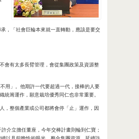
傳承，「社會巨輪本來就一直轉動，應該是要交
不會有太多長臂管理，會從集團政策及資源整
人不用」。他期許一代要超過一代，接棒的人要
織統籌運作，願意栽培優秀同仁也非常重要。
人，整個產業或公司都將會停「止」運作，因
獨子許介立擔任董座，今年交棒計畫則輪到仁寶；
繼續以具前瞻性的眼光，整合集團資源，延續許