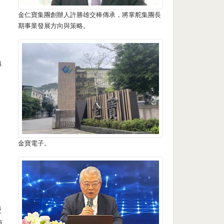
金仁寶集團創辦人許勝雄交棒傳承，將掌舵集團長
期事業發展方向與策略。
傳
金寶電子。
慶
須