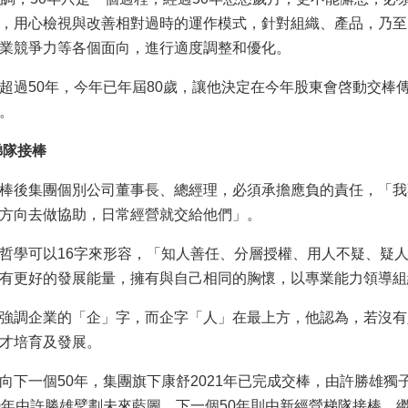
，用心檢視與改善相對過時的運作模式，針對組織、產品，乃至
業競爭力等各個面向，進行適度調整和優化。
超過50年，今年已年屆80歲，讓他決定在今年股東會啓動交棒
。
梯隊接棒
棒後集團個別公司董事長、總經理，必須承擔應負的責任，「我
方向去做協助，日常經營就交給他們」。
哲學可以16字來形容，「知人善任、分層授權、用人不疑、疑
有更好的發展能量，擁有與自己相同的胸懷，以專業能力領導組
強調企業的「企」字，而企字「人」在最上方，他認為，若沒有
才培育及發展。
向下一個50年，集團旗下康舒2021年已完成交棒，由許勝雄
0年由許勝雄擘劃未來藍圖，下一個50年則由新經營梯隊接棒，