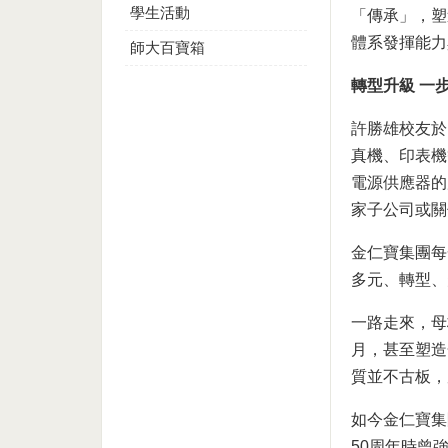
學生活動
「傳承」，塑
體系發揮能力
師大百寶箱
轉型升級 一
許勝雄校友於
真機、印表機
電源供應器的
家子公司或關
金仁寶集團每
多元、轉型、
一路走來，母
月，甚至塑造
質並不古板，
如今金仁寶集
50周年時曾