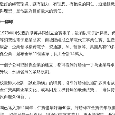
造好的經營環境，讓有能力、有理想、有抱負的同仁，透過組織
與理想，是他認為目前最大的責任。
步一腳印
1973年與父親許潮英共同創立金寶電子，最初以電子計算機、
等消費性電子產業起家，而後陸續成立筆電代工事業仁寶、生產
康舒，企業領域橫跨電子、資通訊、AI、醫療等。集團共有90多
係企業，遍布全球11個國家，員工合計14萬人。
一個子公司或關係企業的建立，都可看到許勝雄一手為企業尋求
升級、永續發展的策略規劃。
校臺師大校訓「誠正勤樸」的特質，引導許勝雄度過許多風雨歲
金仁寶集團企業文化，成為因應世界變局的最佳法寶，「這個特
反而歷久彌新」。
團已邁入第51周年，仁寶也剛好滿40歲。許勝雄在金寶去年歡
強調，50年只是一個過程，經過50年悠悠歲月，更不能懈怠，必