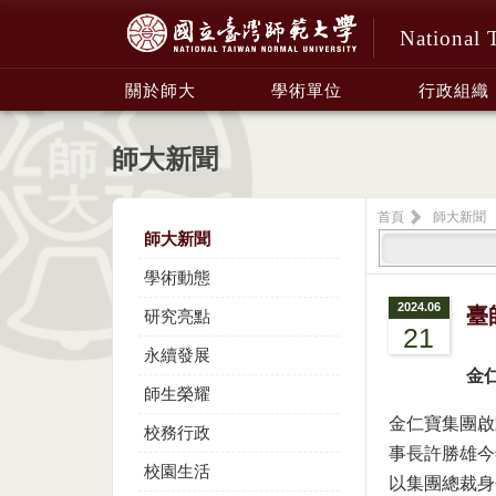
National 
:::
關於師大
學術單位
行政組織
師大新聞
首頁
師大新聞
師大新聞
學術動態
2024.06
臺
研究亮點
21
永續發展
金
師生榮耀
金仁寶集團啟
校務行政
事長許勝雄今
校園生活
以集團總裁身