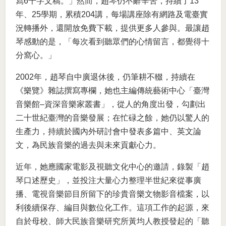
寫6千字文稿。」然而，趙琴仍不辭辛苦，持續了13
年、25學期，累積204講，每場講座除有網路及電臺實
況轉播外，還開放免費下載，提供更多人參與。最讓趙
琴感動的是，「每次看到聽眾們的心情留言，都覺得十
分窩心。」
2002年，趙琴自中廣退休後，仍筆耕不輟，持續在
《樂覽》雜誌撰寫專欄，她也主編傳統藝術中心「臺灣
音樂館–資深音樂家叢書」，從人的角度出發，勾劃出
二十世紀臺灣的音樂發展；在忙碌之餘，她仍以驚人的
生產力，持續於國內外研討會中發表多篇中、英文論
文，為民族音樂的過去與未來貢獻心力。
近年，她應國家電影及視聽文化中心的邀請，錄製「趙
琴口述歷史」，並投注大量心力整理半世紀來從事廣
播、電視音樂節目所留下的珍貴音樂文物影音檔案，以
利後續保存、編目與數位化工作。這項工作的起源，來
自於母校、師大民族音樂研究所黃均人教授發起的「聽