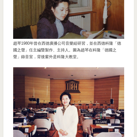
趙琴1980年曾在西德廣播公司音樂組研習，並在西德科隆「德
國之聲」任主編暨製作、主持人。圖為趙琴在科隆「德國之
聲」錄音室，背後窗外是科隆大教堂。