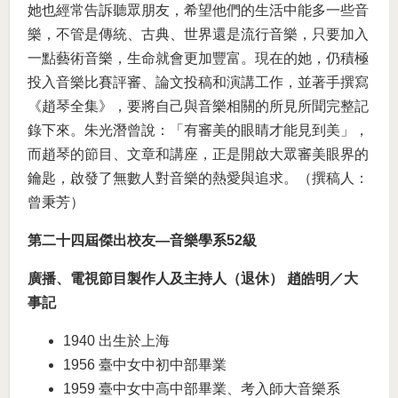
她也經常告訴聽眾朋友，希望他們的生活中能多一些音
樂，不管是傳統、古典、世界還是流行音樂，只要加入
一點藝術音樂，生命就會更加豐富。現在的她，仍積極
投入音樂比賽評審、論文投稿和演講工作，並著手撰寫
《趙琴全集》，要將自己與音樂相關的所見所聞完整記
錄下來。朱光潛曾說：「有審美的眼睛才能見到美」，
而趙琴的節目、文章和講座，正是開啟大眾審美眼界的
鑰匙，啟發了無數人對音樂的熱愛與追求。（撰稿人：
曾秉芳）
第二十四屆傑出校友—音樂學系52級
廣播、電視節目製作人及主持人（退休） 趙皓明／大
事記
1940 出生於上海
1956 臺中女中初中部畢業
1959 臺中女中高中部畢業、考入師大音樂系