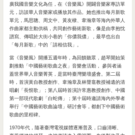
廣我國音樂文化為任，在《音樂風》開闢音樂家專訪單
元，訪談華人音樂家或播放其作品。她也推出每月新歌
單元，馬思聰、周文中、黃友棣、韋瀚章等海內外華人
作曲家都主動供稿，共同創作藝術新歌，像是由李抱忱
譜寫、傳唱於大街小巷的「你儂我儂」，最早也出自
「每月新歌」中的「請相信我」。
當《音樂風》開播五週年時，為回饋聽眾，趙琴開始策
劃推動「中國藝術歌曲之夜」音樂會活動， 參與者涵
蓋世界華人音樂菁英，是當時臺灣樂壇盛會。第二屆
時，首演黃自教授創作、韋瀚章及林聲翕教授補遺的清
唱劇「長恨歌」；第八屆時首演許常惠教授創作、中國
第一部現代歌劇「白蛇傳」；第十屆時邀請海內外學者
舉行「中國藝術歌曲論壇」研討會等，都創下中國藝術
歌曲的里程碑。
1970年代，隨著臺灣電視媒體逐漸普及，口齒清晰、