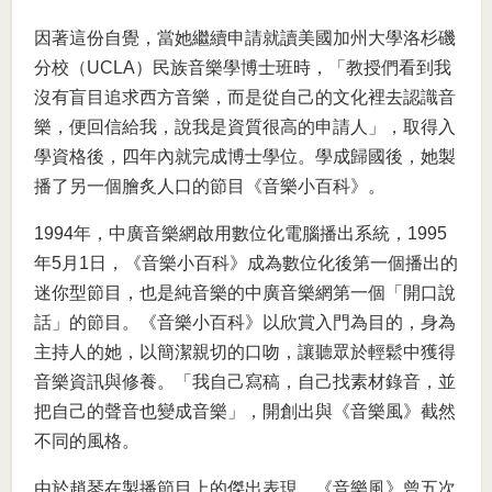
因著這份自覺，當她繼續申請就讀美國加州大學洛杉磯
分校（UCLA）民族音樂學博士班時，「教授們看到我
沒有盲目追求西方音樂，而是從自己的文化裡去認識音
樂，便回信給我，說我是資質很高的申請人」，取得入
學資格後，四年內就完成博士學位。學成歸國後，她製
播了另一個膾炙人口的節目《音樂小百科》。
1994年，中廣音樂網啟用數位化電腦播出系統，1995
年5月1日，《音樂小百科》成為數位化後第一個播出的
迷你型節目，也是純音樂的中廣音樂網第一個「開口說
話」的節目。《音樂小百科》以欣賞入門為目的，身為
主持人的她，以簡潔親切的口吻，讓聽眾於輕鬆中獲得
音樂資訊與修養。「我自己寫稿，自己找素材錄音，並
把自己的聲音也變成音樂」，開創出與《音樂風》截然
不同的風格。
由於趙琴在製播節目上的傑出表現，《音樂風》曾五次