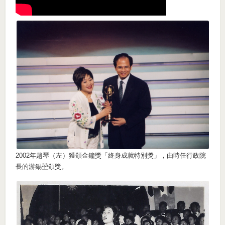
2002年趙琴（左）獲頒金鐘獎「終身成就特別獎」，由時任行政院
長的游錫堃頒獎。