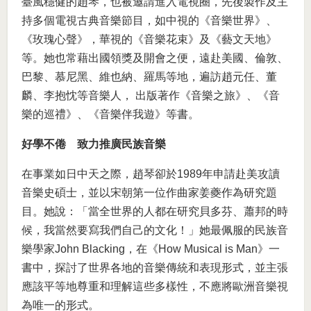
臺風穩健的趙琴，也被邀請進入電視圈，先後製作及主
持多個電視古典音樂節目，如中視的《音樂世界》、
《玫瑰心聲》，華視的《音樂花束》及《藝文天地》
等。她也常藉出國領獎及開會之便，遠赴美國、倫敦、
巴黎、慕尼黑、維也納、羅馬等地，遍訪趙元任、董
麟、李抱忱等音樂人， 出版著作《音樂之旅》、《音
樂的巡禮》、《音樂伴我遊》等書。
好學不倦 致力推廣民族音樂
在事業如日中天之際，趙琴卻於1989年申請赴美攻讀
音樂史碩士，並以宋朝第一位作曲家姜夔作為研究題
目。她說：「當全世界的人都在研究貝多芬、蕭邦的時
候，我當然要寫我們自己的文化！」她最佩服的民族音
樂學家John Blacking，在《How Musical is Man》一
書中，探討了世界各地的音樂傳統和表現形式，並主張
應該平等地尊重和理解這些多樣性，不應將歐洲音樂視
為唯一的形式。