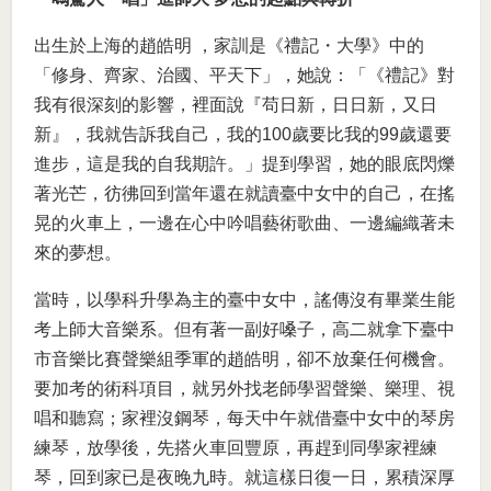
出生於上海的趙皓明 ，家訓是《禮記・大學》中的
「修身、齊家、治國、平天下」，她說：「《禮記》對
我有很深刻的影響，裡面說『苟日新，日日新，又日
新』，我就告訴我自己，我的100歲要比我的99歲還要
進步，這是我的自我期許。」提到學習，她的眼底閃爍
著光芒，彷彿回到當年還在就讀臺中女中的自己，在搖
晃的火車上，一邊在心中吟唱藝術歌曲、一邊編織著未
來的夢想。
當時，以學科升學為主的臺中女中，謠傳沒有畢業生能
考上師大音樂系。但有著一副好嗓子，高二就拿下臺中
市音樂比賽聲樂組季軍的趙皓明，卻不放棄任何機會。
要加考的術科項目，就另外找老師學習聲樂、樂理、視
唱和聽寫；家裡沒鋼琴，每天中午就借臺中女中的琴房
練琴，放學後，先搭火車回豐原，再趕到同學家裡練
琴，回到家已是夜晚九時。就這樣日復一日，累積深厚