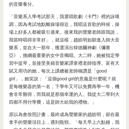
的音樂養分。
「音樂系入學考試那天，我選唱歌劇《卡門》裡的詠嘆
調，因為考試地點離操場很近，我唱這首歌的時候，操
場上好多人都被吸引過來。後來我的聲樂老師跟我說，
我當時唱得非常好」，就這樣，趙皓明如願進入師大音
樂系，並在大一那年，獲選演出韓德爾神劇《彌賽
亞》，擔綱最重要的女中音獨唱。大二時，她被指定學
習中提琴，並接受美籍音樂家譚韋禮老師指導。富有天
賦又用功的她，每次上課總被老師稱讚是「good
girl」，她笑說：「這個good girl的意義是什麼呢？就
是每種樂器的第一名，下學年又可以免費再學一年，機
會非常難得，而我就是那個幸運的人。我從大二學到大
四都不用付學費，這是師大給我的禮物。」
原以為會按照計畫，最終成為聲樂家的趙皓明，卻在最
拿手的聲樂項目上，遇到瓶頸。「每天早上六點鐘，我