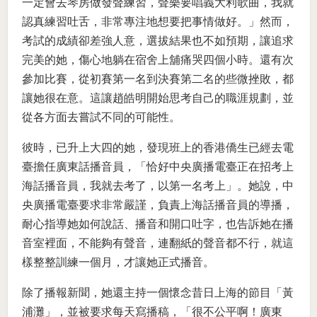
一定會去琴房做發聲練習，聲樂要唱義大利歌曲，我就
認真練習吐舌，非常專注地想要把事情做好。」然而，
考試的成績卻差強人意，選拔結果也不如預期，讓追求
完美的她，傷心地躺在宿舍上舖痛哭四個小時。還有次
參加比賽，從初賽第一名到決賽第二名的些微挫敗，都
讓她很在意。這讓趙皓明開始思考自己的職涯規劃，並
從各方面去嘗試不同的可能性。
彼時，已升上大四的她，發現班上的香港僑生已經去電
臺擔任廣東話播音員，「恰好中央廣播電臺正在招考上
海話播音員，我就去考了，以第一名考上」。她說，中
央廣播電臺要求非常嚴謹，負責上海話播音員的導播，
耐心指導她如何說話、播音和開口吐字，也告訴她在播
音室裡面，不能夠有聲音，連翻紙的聲音都不行，就這
樣整整訓練一個月，才讓她正式播音。
除了播報新聞，她還主持一個懷念昔日上海的節目「黃
浦灘」，並被要求每天寫播稿，「很不公平啊！廣東