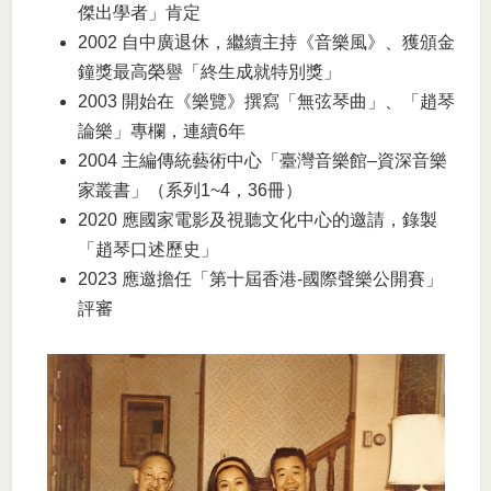
傑出學者」肯定
2002 自中廣退休，繼續主持《音樂風》、獲頒金
鐘獎最高榮譽「終生成就特別獎」
2003 開始在《樂覽》撰寫「無弦琴曲」、「趙琴
論樂」專欄，連續6年
2004 主編傳統藝術中心「臺灣音樂館–資深音樂
家叢書」（系列1~4，36冊）
2020 應國家電影及視聽文化中心的邀請，錄製
「趙琴口述歷史」
2023 應邀擔任「第十屆香港-國際聲樂公開賽」
評審