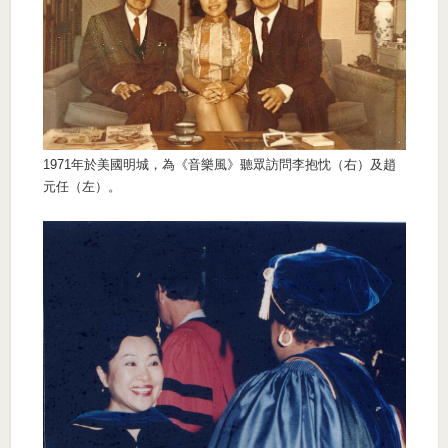
1971年於美國明城，為《音樂風》聽眾訪問李抱忱（右）及趙
元任（左）。