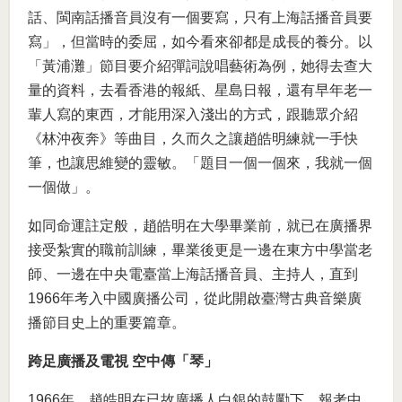
話、閩南話播音員沒有一個要寫，只有上海話播音員要
寫」，但當時的委屈，如今看來卻都是成長的養分。以
「黃浦灘」節目要介紹彈詞說唱藝術為例，她得去查大
量的資料，去看香港的報紙、星島日報，還有早年老一
輩人寫的東西，才能用深入淺出的方式，跟聽眾介紹
《林沖夜奔》等曲目，久而久之讓趙皓明練就一手快
筆，也讓思維變的靈敏。「題目一個一個來，我就一個
一個做」。
如同命運註定般，趙皓明在大學畢業前，就已在廣播界
接受紮實的職前訓練，畢業後更是一邊在東方中學當老
師、一邊在中央電臺當上海話播音員、主持人，直到
1966年考入中國廣播公司，從此開啟臺灣古典音樂廣
播節目史上的重要篇章。
跨足廣播及電視 空中傳「琴」
1966年，趙皓明在已故廣播人白銀的鼓勵下，報考中