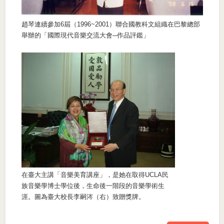
趙琴連續參加6屆（1996~2001）聯合國教科文組織在巴黎總部
舉辦的「國際現代音樂交流大會─作品評鑑」
在臺大主講「音樂美育講座」，是她在取得UCLA民
族音樂學博士學位後，生命後一階段的音樂學術生
涯。圖為臺大校長李嗣涔（右）致贈獎牌。