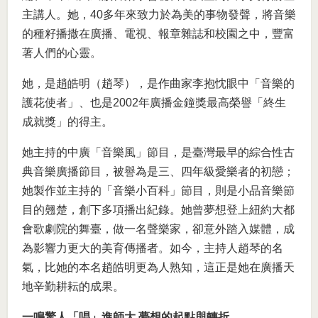
主講人。她，40多年來致力於為美的事物發聲，將音樂
的種籽播撒在廣播、電視、報章雜誌和校園之中，豐富
著人們的心靈。
她，是趙皓明（趙琴），是作曲家李抱忱眼中「音樂的
護花使者」、也是2002年廣播金鐘獎最高榮譽「終生
成就獎」的得主。
她主持的中廣「音樂風」節目，是臺灣最早的綜合性古
典音樂廣播節目，被譽為是三、四年級愛樂者的初戀；
她製作並主持的「音樂小百科」節目，則是小品音樂節
目的翹楚，創下多項播出紀錄。她曾夢想登上紐約大都
會歌劇院的舞臺，做一名聲樂家，卻意外踏入媒體，成
為影響力更大的美育傳播者。如今，主持人趙琴的名
氣，比她的本名趙皓明更為人熟知，這正是她在廣播天
地辛勤耕耘的成果。
一鳴驚人「唱」進師大 夢想的起點與轉折