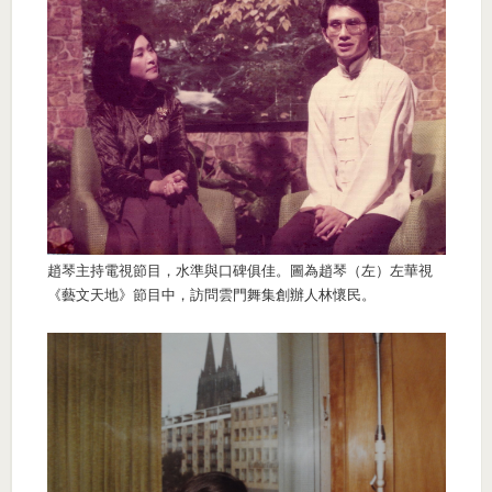
趙琴主持電視節目，水準與口碑俱佳。圖為趙琴（左）左華視
《藝文天地》節目中，訪問雲門舞集創辦人林懷民。