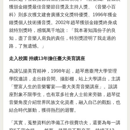
獲頒金鐘獎最佳音樂節目獎及主持人獎、《音樂小百
科》則多次獲文建會廣播文化獎特優獎、1996年獲金
鐘獎個人技術播音獎。2002年趙琴獲頒金鐘獎終身成
就特別獎時，感慨萬千地說：「我本著知識份子的良
知，盡了音樂人肩負的責任，特別獎證明了我走過的
路，了無遺憾。」
走入校園 持續13年擔任臺大美育講座
為讓弘揚美育精神，1998年起，趙琴應臺灣大學管理
學院邀請，走出錄音間、攝影棚，站上大學講台，主講
「豐富人生的音樂饗宴──臺大美育音樂講座」。該講
座對象不限學生，也有眾多社會人士前來旁聽，趙琴從
音樂角度介紹世界民族文化資產，融入自己的觀點，也
結合時代脈動，獲得熱烈的迴響。
「其實，蒐整資料的準備工作很費功夫，還要為每一講