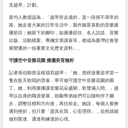
見趙琴」計劃。
黃均人教授認為，「趙琴所走過的，是一段很不尋常的
路。她走進大家的日常生活中，製作聽眾喜歡的音樂廣
播節目；她留下的腳印，如廣播節目、名人訪談、音樂
出版、活動檔案、專欄文章講座等，都成為臺灣社會發
展變遷的一份重要文化歷史資料」。
守護空中音樂花園 播灑美育種籽
記者張伯順曾這樣描寫趙琴：「她，曾經放棄追求當一
隻在藍天歌唱的雲雀，寧可做守護空中音樂花園的園
丁。她，利用廣播讓音樂花朵盛開，歌聲滿人間。」趙
琴以自身的職涯發展，鼓勵學弟妹們可以隨時停下腳
步，調整目標和方向後，再往前走。她說，每個人都會
遇到挫折，但只要「盡其在我，心安理得」，自然就能
做到豁達、通達和練達的心境。