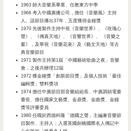
1963 師大音樂系畢業、任教東方中學
1966 考入中國廣播公司，擔任《音樂風》主持
人。該節目播出37年，五度獲得金鐘獎
1970 先後製作主持中視《音樂世界》、《玫瑰心
聲》、《傳真天地》、《音響世界》、 《音樂之
窗》，及華視《音樂花束》及《藝文天地》等古
典音樂節目
1971 製作主持第1屆「中國藝術歌曲之夜」音樂
會，之後共辦理12屆
1972 獲金鐘獎「創新節目獎」及個人技術「最佳
編輯獎」雙料獎項
1974 擔任中廣節目部音樂組組長、中廣調頻電臺
臺長、擔任國家文藝獎、金鼎獎、金曲獎、金鐘
獎等評審委員
1980 任職於西德科隆「德國之聲」主編兼音樂節
目製作、主持人；入選英國劍橋國際名人傳記中