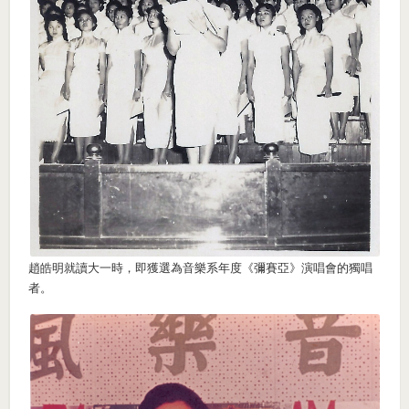
趙皓明就讀大一時，即獲選為音樂系年度《彌賽亞》演唱會的獨唱
者。