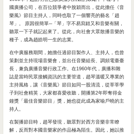
國廣播公司，在百位競爭者中脫穎而出，從此擔任《音
樂風》節目主持人，同時也取了一個響亮的藝名「趙
琴」。 原因很簡單─「琴」字不易寫錯又和音樂有關，
聽眾一下子就記起來了。從此，向社會大眾散播音樂的
種子，成為趙皓明一生的志業。
在中廣服務期間，她擔任過節目製作人、主持人，也曾
策劃並主持現場音樂會，並出任音樂組長、調頻電臺臺
長，兼負廣播音樂行政工作。在1960年代，廣播和雜
誌是當時民眾接觸資訊的主要管道，趙琴溫暖又專業的
主持風格，讓《音樂風》節目如同一股清流，從莘莘學
子到社會精英，大家都喜愛收聽，開播第2年即奪得金
鐘獎「最佳音樂節目」獎，她也從此成為家喻戶曉的主
持人。
在製播節目時，趙琴發現，聽眾對於西方音樂非常瞭
解，反而對本國音樂家的作品極為陌生。因此，她以推