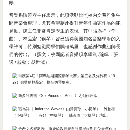
勵。
音樂系陳曉雰主任表示，此項活動比照校內文薈雅集午
間音樂會辦理，尤其希望藉此提升青年作曲家作品的能
見度。陳主任非常肯定學生的表現，其中張為祥（作
曲）、林品宏（鋼琴）皆已獲得美國知名音樂學府的入
學許可，特別勉勵同學們鵬程萬里，也感謝作曲組師長
們的付出。（撰文：校園記者音樂碩李學淇 /編輯：張
適 / 核稿：胡世澤）
甫獲第4屆「阿瑪迪斯國際鋼琴大賽」第三名及分齡賽（19-
27）銀獎的林品宏，擔任鋼琴獨奏。
簡多利說明《Six Pieces of Poem》之創作理念。
張為祥《Under the Waves》由黃莞珍（小提琴）、陳怡碩
（小提琴）、丁卉妤（中提琴）、陳彥璋（大提琴）演出。
金希文名譽教授、蕭慶瑜教授親自到場展現對四位青年作曲