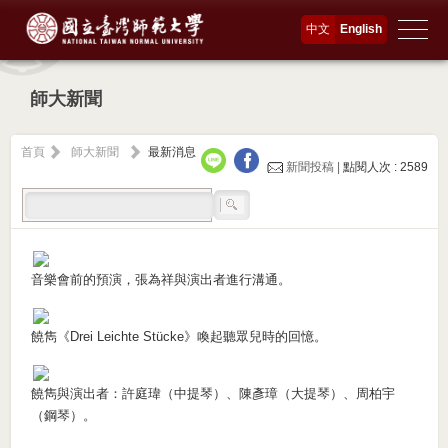
中文
English
師大新聞
首頁
師大新聞
最新消息
新聞投稿 |
點閱人次 : 2589
音樂會前的預演，張為祥與演出者進行溝通。
饒雋《Drei Leichte Stücke》喚起聽眾兒時的回憶。
饒雋與演出者：許庭瑋（中提琴）、陳彥璋（大提琴）、周柏宇
（鋼琴）。