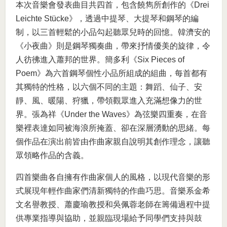
本次音樂會發表曲目共四首，包含饒雋所創作的《Drei
Leichte Stücke》，透過中提琴、大提琴和鋼琴的編
制，以三首輕鬆的小品勾起聽眾兒時的回憶。韓濟安的
《小夜曲》則是鋼琴獨奏曲，帶來抒情優美的旋律，令
人彷彿進入蕭邦的世界。簡多利《Six Pieces of
Poem》為六首鋼琴個性小品所組成的組曲，每首都有
其獨特的性格，以六個不同的主題：舞蹈、仙子、安
靜、風、暖陽、狩獵，帶領觀眾進入充滿想像力的世
界。張為祥《Under the Waves》為弦樂四重奏，在音
樂裡表達如同被海浪所掩蓋、卻在深層湧動的思緒。每
個作品在演出前皆由作曲家親自說明其創作理念，讓聽
眾領略作品的含義。
四首樂曲各自擁有作曲家個人的風格，以現代音樂的形
式展現年輕作曲家們清新獨特的作曲巧思。音樂系金希
文名譽教授、蕭慶瑜教授和吳佩蓉老師在籌備過程中提
供專業指導與協助，並親臨現場給予同學們支持與鼓