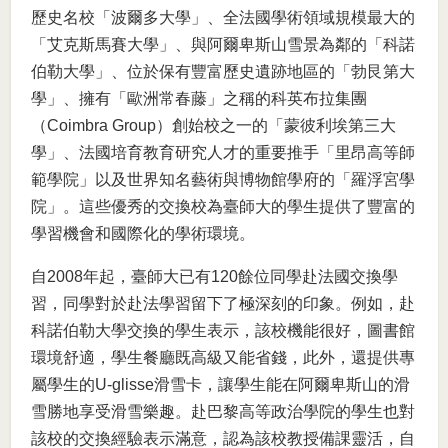
歷史名校「波爾多大學」、全法國學術領域規模最大的
「艾克斯馬賽大學」、與阿爾卑斯山雪景為鄰的「科諾
伯勒大學」、位於保有豐富歷史遺跡地區的「勃艮第大
學」、擁有「歐洲常春藤」之稱的科英布拉集團
（Coimbra Group）創始校之一的「蒙彼利埃第三大
學」、法國培育教育研究人才的重要推手「里昂高等師
範學院」以及世界知名藝術與博物館學府的「羅浮宮學
院」。這些優秀的交換校為臺師大的學生提供了豐富的
學習機會和國際化的學術環境。
自2008年起，臺師大已有120餘位同學赴法國交換學
習，同學對於赴法學習留下了極深刻的印象。例如，赴
科諾伯勒大學交換的學生表示，該校機能很好，圖書館
環境舒適，學生餐廳既高級又能省錢，此外，還提供專
屬學生的U-glisse滑雪卡，讓學生能在阿爾卑斯山的滑
雪勝地享受滑雪樂趣。赴巴黎高等政治學院的學生也對
該校的交換經驗表示滿意，認為該校教授備課靈活，自