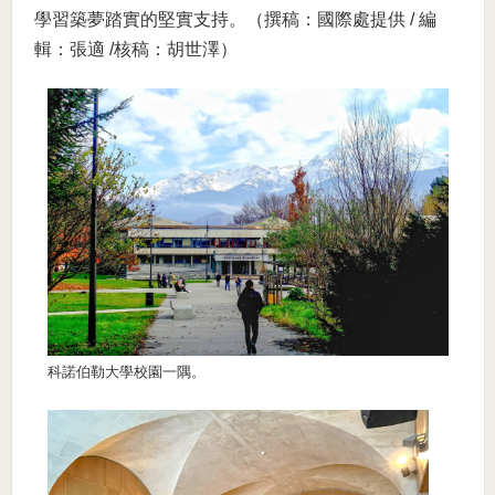
學習築夢踏實的堅實支持。（撰稿：國際處提供 / 編
輯：張適 /核稿：胡世澤）
科諾伯勒大學校園一隅。