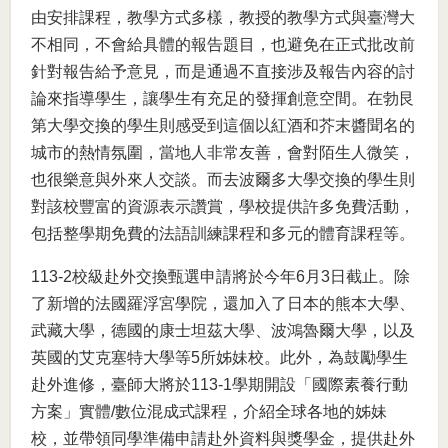
由安排課程，教學方式多樣，教授的教學方式與臺灣大
不相同，不會給具體的報告題目，也避免在正式批改前
針對報告給予意見，而是通過不直接涉及報告內容的討
論來指導學生，讓學生有充足的發揮創意空間。在勃艮
第大學交換的學生則感受到這個以紅酒和芥末醬聞名的
城市的熱情氛圍，當地人非常友善，會對陌生人微笑，
也很樂意與外來人交談。而去波爾多大學交換的學生則
對該校豐富的資源表示讚賞，學校提供許多免費活動，
包括整學期免費的法語訓練課程和多元的體育課程等。
113-2校級赴外交換甄選申請將於今年6月3日截止。除
了新增的法國羅浮宮學院，還加入了日本的熊本大學、
武藏大學，德國的康士坦茲大學、波鴻魯爾大學，以及
英國的艾克塞特大學等5所姊妹校。此外，為鼓勵學生
赴外進修，臺師大將於113-1學期開設「國際素養行動
方案」實體/數位混成式課程，介紹全球各地的姊妹
校，並帶領同學準備申請赴外資料與獎學金，提供赴外