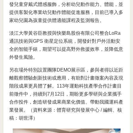
發兒童穿戴式體感服飾，分析幼兒動作能力、體能，並
提供客製化專業幼兒動作體能促進服務，目前已導入多
家幼兒園為孩童提供體適能課程及監測報告。
淡江大學黃谷臣教授與快樂島股份有限公司整合LoRa
通訊技術與GPS 衛星定位系統，開發針對戶外活動安
全的智能手錶，期望可以提高野外救援效率，並降低意
外發生風險。
另在場外特別設置團隊DEMO展示區，參與者得以近距
離觀察體驗創新技術或應用，有助對計畫徵案內容及現
階段成果更具體了解。113年運動科技產學合作計畫目
前徵件中，持續到7月12日，期盼更多學研與企業攜手
合作投件，創造研發成果商業化價值、帶動我國運科產
業發展。（資料來源：體育研究與發展中心 / 編輯、核
稿：胡世澤）