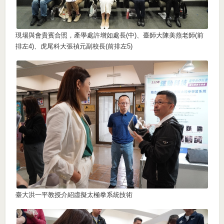
現場與會貴賓合照，產學處許增如處長(中)、臺師大陳美燕老師(前
排左4)、虎尾科大張禎元副校長(前排左5)
臺大洪一平教授介紹虛擬太極拳系統技術