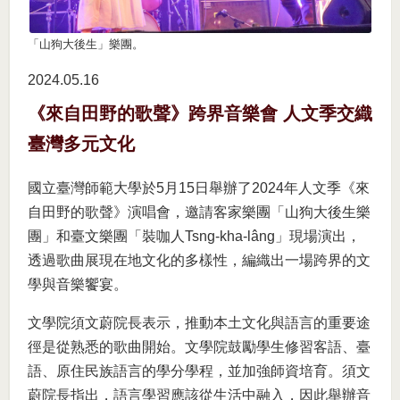
「山狗大後生」樂團。
2024.05
16
《來自田野的歌聲》跨界音樂會 人文季交織
臺灣多元文化
國立臺灣師範大學於5月15日舉辦了2024年人文季《來
自田野的歌聲》演唱會，邀請客家樂團「山狗大後生樂
團」和臺文樂團「裝咖人Tsng-kha-lâng」現場演出，
透過歌曲展現在地文化的多樣性，編織出一場跨界的文
學與音樂饗宴。
文學院須文蔚院長表示，推動本土文化與語言的重要途
徑是從熟悉的歌曲開始。文學院鼓勵學生修習客語、臺
語、原住民族語言的學分學程，並加強師資培育。須文
蔚院長指出，語言學習應該從生活中融入，因此舉辦音