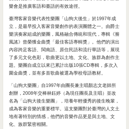
樂會是推廣客語和臺語的有效途徑。
臺灣客家音樂代表性樂團「山狗大後生」於1997年成
立，是最早投入客家音樂創作的表演團體之一。由爵士
樂演奏家組成的樂團，風格融合傳統和現代，專輯《簷
風謠》曾榮獲金曲獎「最佳客語專輯獎」。他們的演出
內容跨足客語、閩南語、原住民語和流行華語等，展現
了多元文化色彩，歌曲更以土地、文化、族群為創作主
題。樂團自成立以來已累計出版10張CD專輯，多次入
圍金曲獎，並有多首歌曲被選為學校母語教材。
「山狗大樂團」自1997年由團長兼主唱顏志文老師所
創辦，2008年交棒林鈺婷（為現任團長及主唱）並改
名為「山狗大後生樂團」，培養年輕優秀的後生晚輩，
成為客家音樂的重要標竿。這支樂團對於臺灣的人文土
地有著特別的情感，他們的音樂作品更是與土地、文
化、族群緊密相關。