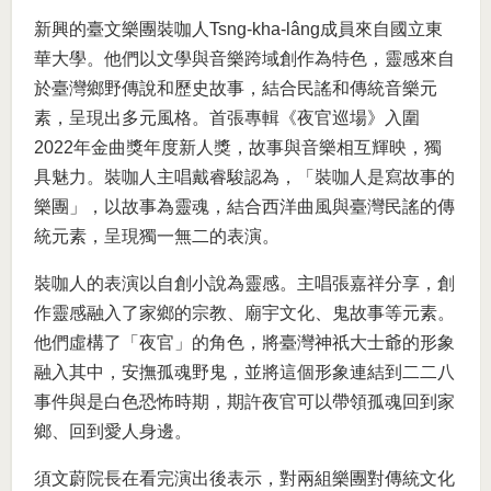
新興的臺文樂團裝咖人Tsng-kha-lâng成員來自國立東
華大學。他們以文學與音樂跨域創作為特色，靈感來自
於臺灣鄉野傳說和歷史故事，結合民謠和傳統音樂元
素，呈現出多元風格。首張專輯《夜官巡場》入圍
2022年金曲獎年度新人獎，故事與音樂相互輝映，獨
具魅力。裝咖人主唱戴睿駿認為，「裝咖人是寫故事的
樂團」，以故事為靈魂，結合西洋曲風與臺灣民謠的傳
統元素，呈現獨一無二的表演。
裝咖人的表演以自創小說為靈感。主唱張嘉祥分享，創
作靈感融入了家鄉的宗教、廟宇文化、鬼故事等元素。
他們虛構了「夜官」的角色，將臺灣神祇大士爺的形象
融入其中，安撫孤魂野鬼，並將這個形象連結到二二八
事件與是白色恐怖時期，期許夜官可以帶領孤魂回到家
鄉、回到愛人身邊。
須文蔚院長在看完演出後表示，對兩組樂團對傳統文化