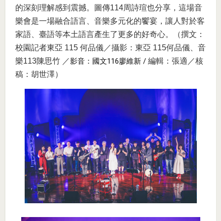
的深刻理解感到震撼。圖傳114周詩瑄也分享，這場音
樂會是一場融合語言、音樂多元化的饗宴，讓人對於客
家語、臺語等本土語言產生了更多的好奇心。（撰文：
校園記者東亞 115 何品儀／攝影：東亞 115何品儀、音
樂113陳思竹 ／
影音：國文116廖維新 /
編輯：張適／核
稿：胡世澤）