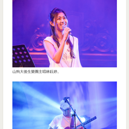
山狗大後生樂團主唱林鈺婷。