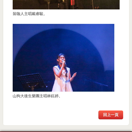
裝咖人主唱戴睿駿。
山狗大後生樂團主唱林鈺婷。
回上一頁