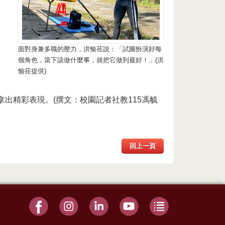
面對身兼多職的壓力，洪愉荏說：「試圖扮演好每
個角色，當下該做什麼事，就把它做到最好！」(洪
愉荏提供)
出精彩表現。(撰文：校園記者社教115馮毓
回上一頁