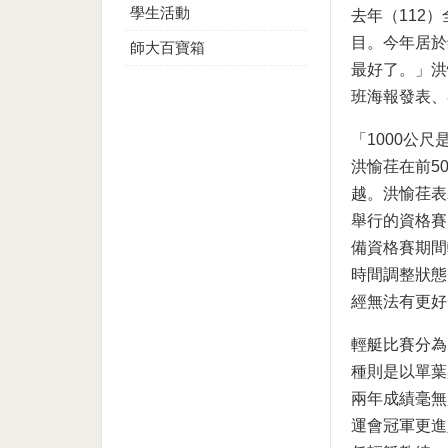
學生活動
去年（112
目。今年居於
師大百寶箱
最好了。」洪
班海報發表、
「1000公
洪愉荏在前5
越。洪愉荏表
舉行的資格賽
備資格賽期間
時間調整狀態
經無法有更好
輕艇比賽分為
種則是以單葉
兩年成績毫無
運會冠軍更進