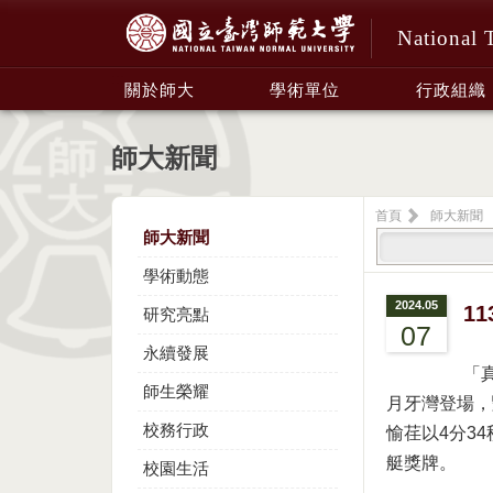
National 
:::
關於師大
學術單位
行政組織
師大新聞
首頁
師大新聞
師大新聞
學術動態
2024.05
1
研究亮點
07
永續發展
「
師生榮耀
月牙灣登場，
校務行政
愉荏以4分34
艇獎牌。
校園生活