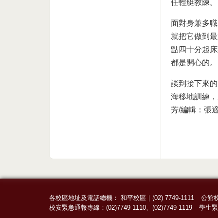
任輕艇教練。
面對身兼多職
就把它做到最
點四十分起床
都是開心的。
談到接下來的
海移地訓練，
芳/編輯：張適
各校區地址及電話總機：
和平校區
｜
(02) 7749-1111
公館
校安緊急通報專線：
(02)7749-1110
、
(02)7749-1119
學生緊