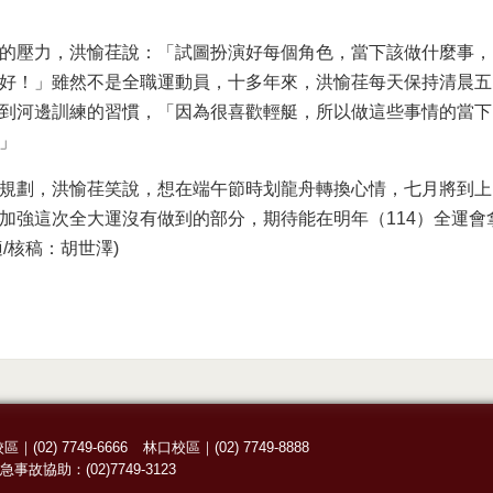
的壓力，洪愉荏說：「試圖扮演好每個角色，當下該做什麼事，
好！」雖然不是全職運動員，十多年來，洪愉荏每天保持清晨五
到河邊訓練的習慣，「因為很喜歡輕艇，所以做這些事情的當下
」
規劃，洪愉荏笑說，想在端午節時划龍舟轉換心情，七月將到上
加強這次全大運沒有做到的部分，期待能在明年（114）全運會拿
/核稿：胡世澤)
校區
｜
(02) 7749-6666
林口校區
｜
(02) 7749-8888
急事故協助：
(02)7749-3123