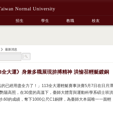
Taiwan Normal University
招生
學生
教職
校友
最新消息
13全大運》身兼多職展現拚搏精神 洪愉荏輕艇鍍銅
真的已經用盡全力了！」113全大運輕艇賽事決賽5月7日在日月
艷陽高照，在30度的高溫下，臺師大體育與運動科學系碩士班
秒.60的成績，奪下1000公尺C1銅牌，為臺師大本屆唯一一面輕