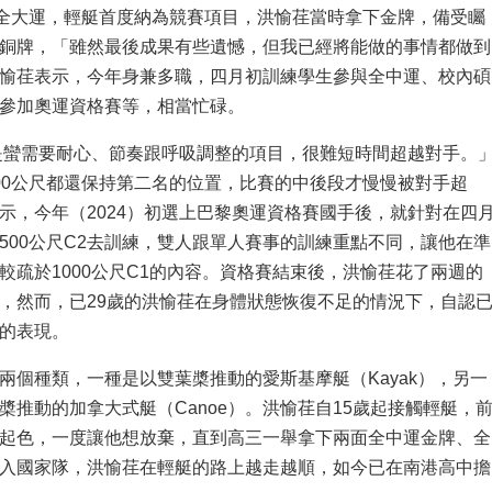
）全大運，輕艇首度納為競賽項目，洪愉荏當時拿下金牌，備受矚
銅牌，「雖然最後成果有些遺憾，但我已經將能做的事情都做到
愉荏表示，今年身兼多職，四月初訓練學生參與全中運、校內碩
參加奧運資格賽等，相當忙碌。
尺是蠻需要耐心、節奏跟呼吸調整的項目，很難短時間超越對手。
00公尺都還保持第二名的位置，比賽的中後段才慢慢被對手超
示，今年（2024）初選上巴黎奧運資格賽國手後，就針對在四
500公尺C2去訓練，雙人跟單人賽事的訓練重點不同，讓他在準
較疏於1000公尺C1的內容。資格賽結束後，洪愉荏花了兩週的
，然而，已29歲的洪愉荏在身體狀態恢復不足的情況下，自認
的表現。
兩個種類，一種是以雙葉槳推動的愛斯基摩艇（Kayak），另一
槳推動的加拿大式艇（Canoe）。洪愉荏自15歲起接觸輕艇，
起色，一度讓他想放棄，直到高三一舉拿下兩面全中運金牌、全
入國家隊，洪愉荏在輕艇的路上越走越順，如今已在南港高中擔