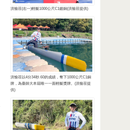
洪愉荏(右一)輕艇1000公尺C1鍍銅(洪愉荏提供)
」
月
洪愉荏以4分34秒.60的成績，奪下1000公尺C1銅
已
牌，為臺師大本屆唯一一面輕艇獎牌。(洪愉荏提
供)
前