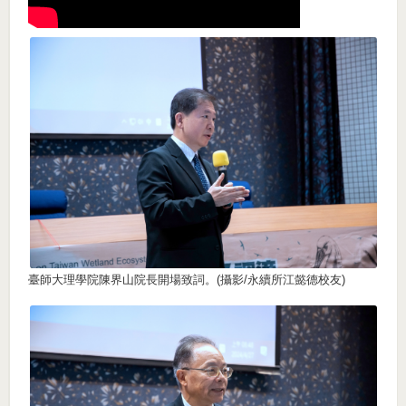
臺師大理學院陳界山院長開場致詞。(攝影/永續所江懿德校友)