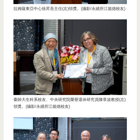
拉姆薩東亞中心徐昇吾主任(左)領獎。(攝影/永續所江懿德校友)
臺師大生科系校友、中央研究院榮譽退休研究員陳章波教授(左)
領獎。(攝影/永續所江懿德校友)