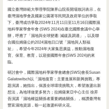
國立臺灣師範大學理學院陳界山院長開場致詞表示，在
臺灣濕地學會及國家公園署等民間及政府單位的爭取
下，臺灣成功爭取2024年11月11日至11月16日國際濕
地科學家學會年會 (SWS 2024)在臺北國際會議中心舉
辦，呼應了「濕地與全球變遷: 減緩及調適」，以及聯
合國拉姆薩公約2024濕地日口號「濕地與人類福
祉」，希望今年2024年大家集思廣益，推動濕地復
育、保育、教育，以迎接國際年會(SWS 2024)的來
臨。
研討會中，國際濕地科學家學會總會(SWS)會長Susan
Galatowitsch以「濕地復育：主要進展和新興挑戰」專
題演講，她指出，保護全球環境挑戰大，希望激盪出新
想法，為地球做更多努力；拉姆薩東亞中心主任 徐昇
吾演講「濕地權益關係者重要網絡關係」，稱讚臺灣有
豐富濕地資源，盼一起激盪科研火花。