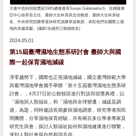
大會中也特別頒獎給SWS總會會長Susan Galatowitsch、拉姆薩東
亞中心徐昇吾主任、臺師大生科系吳忠信教授、臺師大生科系校
友、中央研究院榮譽退休研究員陳章波教授，表彰他們在國際上濕
地的卓越貢獻。(攝影/永續所江懿德校友)
2024.05
01
第15屆臺灣濕地生態系研討會 臺師大與國
際一起保育濕地減碳
淨零趨勢下，國際也正視濕地減碳，國立臺灣師範大學
與臺灣濕地學會攜手舉辦「第十五屆臺灣濕地生態系研
討會」，4月27日於公館校區進行對談與頒獎典禮，以
「濕地與人類福祉」和「濕地與全球變遷：減緩及調
適」為題，同時邀請長期參與濕地調查、研究學者與民
間團體，分享濕地保育經驗，共有兩百多位學者專家及
研究生與會，探討人類福祉如何和濕地健康進行聯繫，
達到人類社會與自然和諧共存。