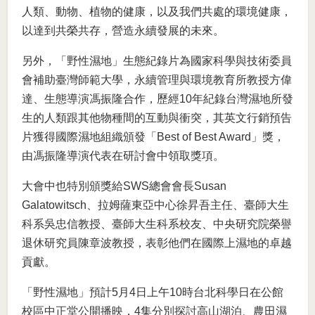
人類、動物、植物的健康，以及我們共處的環境健康，
以達到共榮共存，營造永續發展的未來。
另外，「野性濕地」生態紀錄片為國家科學與技術委員
會補助臺灣師範大學，永續管理與環境教育所教授方偉
達、生態導演馮振隆合作，歷經10年紀錄台灣濕地所發
生的人類跟其他物種間的互動與衝突，其英文行銷預告
片獲得國際濕地組織頒發「Best of Best Award」獎，
由馮振隆導演代表在研討會中領取獎項。
大會中也特別頒獎給SWS總會會長Susan
Galatowitsch、拉姆薩東亞中心徐昇吾主任、臺師大生
科系吳忠信教授、臺師大生科系校友、中央研究院榮譽
退休研究員陳章波教授，表彰他們在國際上濕地的卓越
貢獻。
「野性濕地」預計5月4日上午10時台北科學日在公館
校區中正堂公開播映，4集分別探討高山湖泊、農田濕