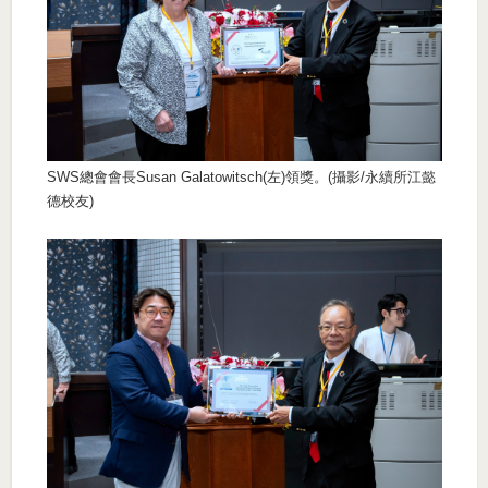
SWS總會會長Susan Galatowitsch(左)領獎。(攝影/永續所江懿
德校友)