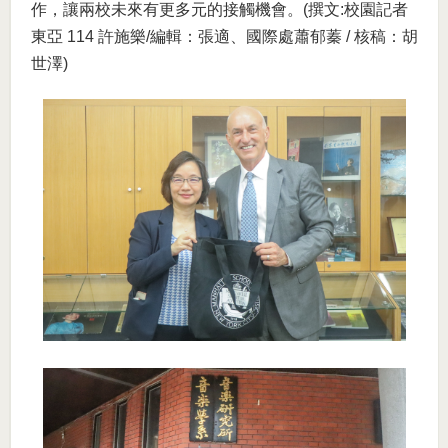
作，讓兩校未來有更多元的接觸機會。(撰文:校園記者
東亞 114 許施樂/編輯：張適、國際處蕭郁蓁 / 核稿：胡
世澤)