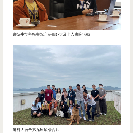
書院生於善衡書院介紹臺師大及全人書院活動
港科大宿舍第九座頂樓合影