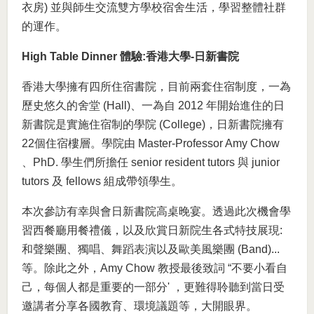
衣房) 並與師生交流雙方學校宿舍生活，學習整體社群
的運作。
High Table Dinner 體驗:
香港大學
-
日新書院
香港大學擁有四所住宿書院，目前兩套住宿制度，一為
歷史悠久的舍堂 (Hall)、一為自 2012 年開始進住的日
新書院是實施住宿制的學院 (College)，日新書院擁有
22個住宿樓層。學院由 Master-Professor Amy Chow
、PhD. 學生們所擔任 senior resident tutors 與 junior
tutors 及 fellows 組成帶領學生。
本次參訪有幸與會日新書院高桌晚宴。透過此次機會學
習西餐廳用餐禮儀，以及欣賞日新院生各式特技展現:
和聲樂團、獨唱、舞蹈表演以及歐美風樂團 (Band)...
等。除此之外，Amy Chow 教授最後致詞 “不要小看自
己，每個人都是重要的一部分' ，更難得聆聽到當日受
邀講者分享各國教育、環境議題等，大開眼界。