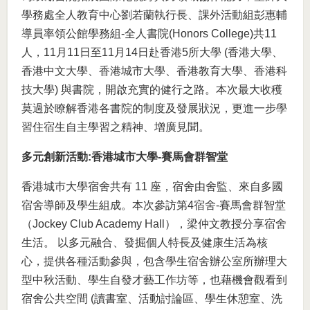
學務處全人教育中心劉若蘭執行長、課外活動組彭惠輔
導員率領公館學務組-全人書院(Honors College)共11
人，11月11日至11月14日赴香港5所大學 (香港大學、
香港中文大學、香港城市大學、香港教育大學、香港科
技大學) 與書院，開啟充實的健行之路。本次最大收穫
莫過於瞭解香港各書院的制度及發展狀況，更進一步學
習住宿生自主學習之精神、增廣見聞。
多元創新活動:
香港城市大學
-
賽馬會群智堂
香港城巿大學宿舍共有 11 座，宿舍由舍監、來自多國
宿舍導師及學生組成。本次參訪第4宿舍-賽馬會群智堂
（Jockey Club Academy Hall），梁仲文教授分享宿舍
生活。 以多元融合、發掘個人特長及健康生活為核
心，提供各種活動參與，包含學生宿舍辦公室所辦理大
型中秋活動、學生自發才藝工作坊等，也藉機會觀看到
宿舍公共空間 (讀書室、活動討論區、學生休憩室、洗