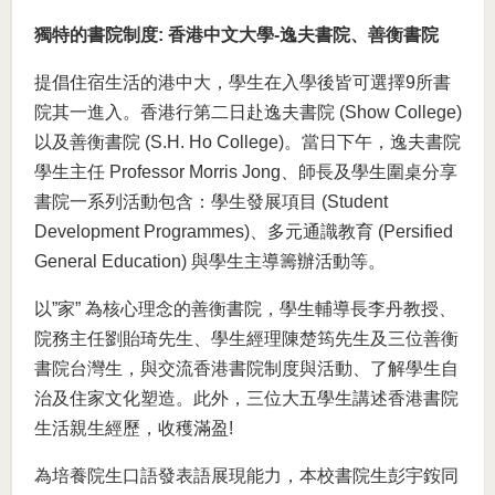
獨特的書院制度:
香港中文大學
-
逸夫書院、善衡書院
提倡住宿生活的港中大，學生在入學後皆可選擇9所書
院其一進入。香港行第二日赴逸夫書院 (Show College)
以及善衡書院 (S.H. Ho College)。當日下午，逸夫書院
學生主任 Professor Morris Jong、師長及學生圍桌分享
書院一系列活動包含：學生發展項目 (Student
Development Programmes)、多元通識教育 (Persified
General Education) 與學生主導籌辦活動等。
以”家” 為核心理念的善衡書院，學生輔導長李丹教授、
院務主任劉貽琦先生、學生經理陳楚筠先生及三位善衡
書院台灣生，與交流香港書院制度與活動、了解學生自
治及住家文化塑造。此外，三位大五學生講述香港書院
生活親生經歷，收穫滿盈!
為培養院生口語發表語展現能力，本校書院生彭宇銨同