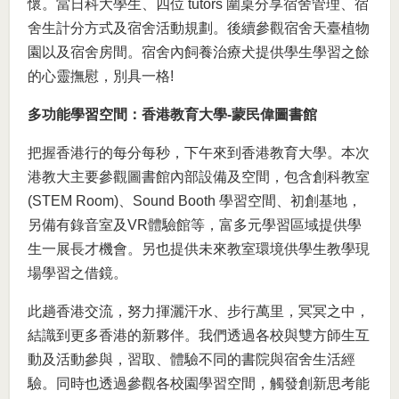
懷。當日科大學生、四位 tutors 圍桌分享宿舍管理、宿
舍生計分方式及宿舍活動規劃。後續參觀宿舍天臺植物
園以及宿舍房間。宿舍內飼養治療犬提供學生學習之餘
的心靈撫慰，別具一格!
多功能學習空間：
香港教育大學
-
蒙民偉圖書館
把握香港行的每分每秒，下午來到香港教育大學。本次
港教大主要參觀圖書館內部設備及空間，包含創科教室
(STEM Room)、Sound Booth 學習空間、初創基地，
另備有錄音室及VR體驗館等，富多元學習區域提供學
生一展長才機會。另也提供未來教室環境供學生教學現
場學習之借鏡。
此趟香港交流，努力揮灑汗水、步行萬里，冥冥之中，
結識到更多香港的新夥伴。我們透過各校與雙方師生互
動及活動參與，習取、體驗不同的書院與宿舍生活經
驗。同時也透過參觀各校園學習空間，觸發創新思考能