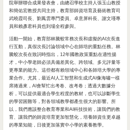
院舉辦聯合成果發表會，由總召學校主持人張玉山教授
和簡佑宏教授共同主持，教育部師資培育及藝術教育司
武曉霞司長、劉鳳雲專門委員、卓意屏科長、謝文瑾專
員和賴彥君科員也到場全程參與。
活動一開始，教育部林騰蛟常務次長和虛擬的AI次長進
行互動，真假次長討論領域中心在師培的重點任務。林
騰蛟次長在致詞時指出，12年國教政策重點在適性揚
才，中小學老師必須具備差異化、跨領域、多元評量等
更專業的能力。這些都有賴領域中心和各師培大學的專
業合作。尤其，最近AI人工智慧和生成式AI像海嘯一樣
席捲過來，AI會幫忙出考卷、改考卷；透過大數據分
析，可以提供最適合學生程度的教材，也可以診斷學生
的學習困難等，對各領域教學都產生很大的影響。所
以，我們應該整合教育專業和AI科技技術，讓我們的教
育、讓我們的師資培育更加智慧化，培養師資生更卓越
的專業知能，日後更加落實中小學的素養教學。