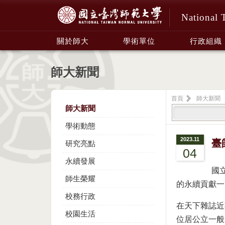
National 
:::
關於師大
學術單位
行政組織
師大新聞
首頁
師大新聞
師大新聞
學術動態
2023.11
臺
研究亮點
04
永續發展
國
師生榮耀
的永續貢獻一
校務行政
在天下雜誌近
校園生活
位居公立一般