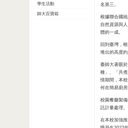
學生活動
名第三。
師大百寶箱
根據聯合國統
自然資源與人
體的一成。
回到臺灣，根
堆出的高度約
臺師大著眼於
種」、「共煮
情期間，本校
何在簡易廚房
校園餐廳製備
託計量處理。
在本校加強推
職員生2022