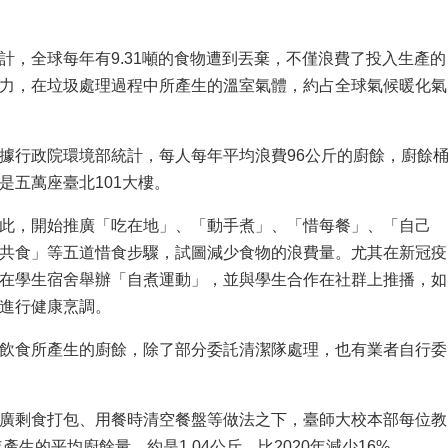
計，全球每年有9.31噸的食物遭到丟棄，不僅浪費了投入生產的
力，在垃圾處理過程中所產生的溫室氣體，約占全球氣候暖化氣
據行政院環境部統計，每人每年平均浪費96公斤的廚餘，廚餘
是五萬座臺北101大樓。
此，開始推廣「吃在地」、「動手煮」、「惜每餐」、「自己
共食」等五道惜食步驟，試圖減少食物的浪費量。尤其在新冠疫
在學生宿舍舉辦「自煮運動」，並與學生合作在社群上推播，如
進行健康烹調。
飲食所產生的廚餘，除了部分委託清潔隊處理，也有業者自行委
廣剩食打包、用餐時清空餐盤等做法之下，臺師大校本部每位教
年產生的平均廚餘量，約是1.04公斤，比2020年減少16%。