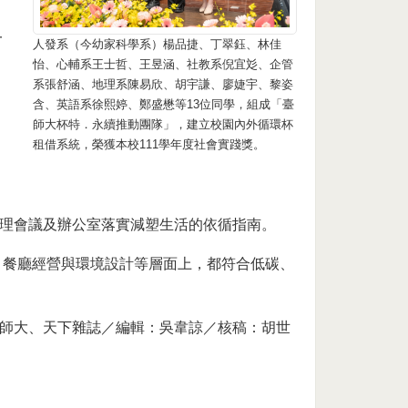
一
人發系（今幼家科學系）楊品捷、丁翠鈺、林佳
怡、心輔系王士哲、王昱涵、社教系倪宜彣、企管
系張舒涵、地理系陳易欣、胡宇謙、廖婕宇、黎姿
含、英語系徐熙婷、鄭盛懋等13位同學，組成「臺
師大杯特．永續推動團隊」，建立校園內外循環杯
租借系統，榮獲本校111學年度社會實踐獎。
提
理會議及辦公室落實減塑生活的依循指南。
、餐廳經營與環境設計等層面上，都符合低碳、
師大、天下雜誌／編輯：吳韋諒／核稿：胡世