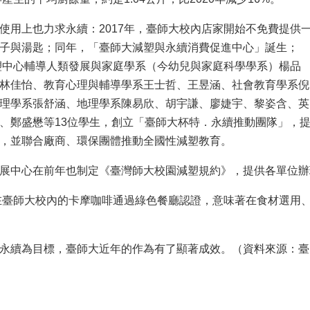
使用上也力求永續：2017年，臺師大校內店家開始不免費提供
子與湯匙；同年，「臺師大減塑與永續消費促進中心」誕生；
減塑中心輔導人類發展與家庭學系（今幼兒與家庭科學學系）楊品
林佳怡、教育心理與輔導學系王士哲、王昱涵、社會教育學系倪
理學系張舒涵、地理學系陳易欣、胡宇謙、廖婕宇、黎姿含、英
、鄭盛懋等13位學生，創立「臺師大杯特．永續推動團隊」，
，並聯合廠商、環保團體推動全國性減塑教育。
展中心在前年也制定《臺灣師大校園減塑規約》，提供各單位辦
位在臺師大校內的卡摩咖啡通過綠色餐廳認證，意味著在食材選用
永續為目標，臺師大近年的作為有了顯著成效。（資料來源：臺