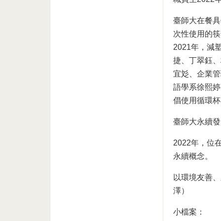
臺師大在餐具
次性使用的筷
2021年，
捷、丁翠鈺、
宜彣、企業管
語學系徐熙婷
倡使用循環杯
臺師大永續發
2022年，
永續概念。
以環境友善、
澤）
小檔案：