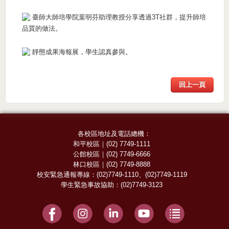
臺師大師培學院葉明芬助理教授分享透過3T社群，提升師培
品質的做法。
靜態成果海報展，學生認真參與。
回上一頁
各校區地址及電話總機：
和平校區
｜
(02) 7749-1111
公館校區
｜
(02) 7749-6666
林口校區
｜
(02) 7749-8888
校安緊急通報專線：
(02)7749-1110
、
(02)7749-1119
學生緊急事故協助：
(02)7749-3123