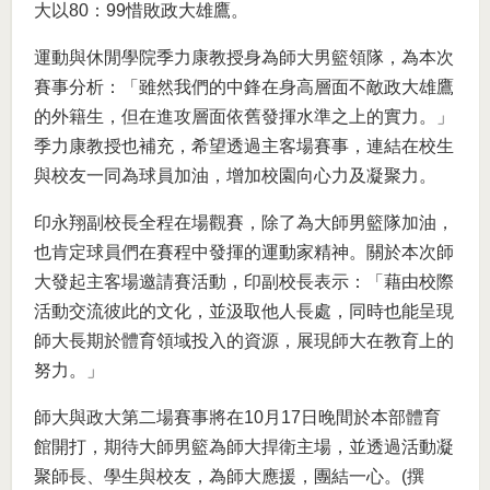
大以80：99惜敗政大雄鷹。
運動與休閒學院季力康教授身為師大男籃領隊，為本次
賽事分析：「雖然我們的中鋒在身高層面不敵政大雄鷹
的外籍生，但在進攻層面依舊發揮水準之上的實力。」
季力康教授也補充，希望透過主客場賽事，連結在校生
與校友一同為球員加油，增加校園向心力及凝聚力。
印永翔副校長全程在場觀賽，除了為大師男籃隊加油，
也肯定球員們在賽程中發揮的運動家精神。關於本次師
大發起主客場邀請賽活動，印副校長表示：「藉由校際
活動交流彼此的文化，並汲取他人長處，同時也能呈現
師大長期於體育領域投入的資源，展現師大在教育上的
努力。」
師大與政大第二場賽事將在10月17日晚間於本部體育
館開打，期待大師男籃為師大捍衛主場，並透過活動凝
聚師長、學生與校友，為師大應援，團結一心。(撰