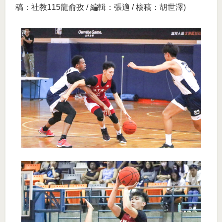
稿：社教115龍俞孜 / 編輯：張適 / 核稿：胡世澤)