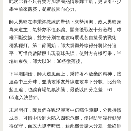
此次比賽不只有雙方加油團熱情鼓舞士氣，更吸引不少
學生前來觀賽，凝聚校園向心力。
師大男籃在李秉鴻教練的帶領下來勢洶洶，政大男籃身
為東道主，氣勢亦不惶多讓。開賽後戰況十分激烈，球
權不斷交換，雙方分別在進攻時展現各自擅長的戰術，
穩紮穩打。第二節開始，師大幾顆外線得分將比分追
平，可惜倒數階段出現發球失誤，使對方有機可乘，半
場結束後，師大以34：38些微落後。
下半場開始，師大逆風而上，秉持著不放棄的精神，接
連命中三分球，並助攻隊友外線進攻拿下分數。比分急
起直追，也讓賽場氣氛沸騰，最後以四分之差，61：
65進入決勝節。
末局開打，隊員們在戰況膠著中仍穩住陣腳，分數持續
成長。可惜中段師大陷入四犯危機，使得防守端行動變
得保守，而政大抓準時機，藉此機會擴大分差，最終師