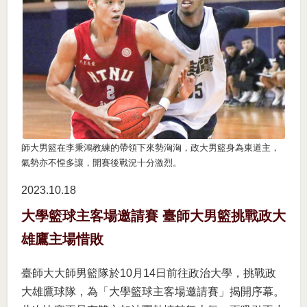
師大男籃在李秉鴻教練的帶領下來勢洶洶，政大男籃身為東道主，
氣勢亦不惶多讓，開賽後戰況十分激烈。
2023.10
18
大學籃球主客場邀請賽 臺師大男籃挑戰政大
雄鷹主場惜敗
臺師大大師男籃隊於10月14日前往政治大學，挑戰政
大雄鷹球隊，為「大學籃球主客場邀請賽」揭開序幕。