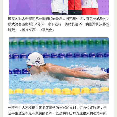
國立師範大學體育系王冠閎代表臺灣出戰杭州亞運，在男子200公尺
蝶式決賽游出1分54秒53，拿下銀牌，終結長達25年的臺灣男泳將獎
牌荒。（照片來源：中華奧會）
先前在全大運取得巴黎奧運資格的王冠閎提到，這面亞運銀牌，是
選手生涯至今最有意義的獎牌，也是明年巴黎奧運很大的助力和動