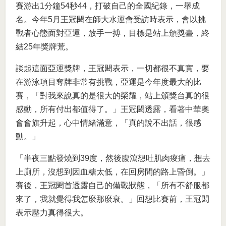
賽游出1分鐘54秒44，打破自己的全國紀錄，一舉成
名。今年5月王冠閎在師大水運會受訪時表示，會以挑
戰者心態面對亞運，放手一搏，目標是站上頒獎臺，終
結25年獎牌荒。
談起這面亞運獎牌，王冠閎表示，一切都很不真實，要
在游泳項目奪牌非常有挑戰，亞運是今年度最大的比
賽，「對我來說真的是很大的榮耀，站上頒獎台真的很
感動，所有付出都值得了。」王冠閎透露，看著中華奧
會會旗升起，心中情緒滿意，「真的說不出話，很感
動。」
「半夜三點發燒到39度，然後腹瀉想吐肌肉痠痛，想去
上廁所，沒想到因血糖太低，在回房間的路上昏倒。」
賽後，王冠閎首透露自己的備戰狀態，「所有不舒服都
來了，我就覺得我怎麼那麼衰。」回想比賽前，王冠閎
表示壓力真得很大。