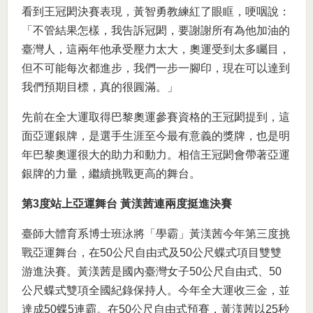
看到王冠閎決賽表現，黃智勇教練紅了眼眶，哽咽說：
「不管結果怎樣，我告訴冠閎，要謝謝所有為他加油的
臺灣人，這兩年他承受壓力太大，奧運受到太多矚目，
但不可能每次都進步，我們一步一腳印，現在可以達到
我們預期目標，真的很圓滿。」
先前在全大運取得巴黎奧運參賽資格的王冠閎提到，這
面亞運銀牌，是選手生涯至今最有意義的獎牌，也是明
年巴黎奧運很大的助力和動力。相信王冠閎會帶著亞運
銀牌的力量，繼續挑戰更高的舞台。
第3度站上亞運舞台 黃渼茜連兩度挺進決賽
臺師大體育系博士班泳將「學霸」黃渼茜今年第三度挑
戰亞運舞台，在50公尺自由式及50公尺蝶式項目雙雙
游進決賽。黃渼茜是國內臺灣女子50公尺自由式、50
公尺蝶式雙項全國紀錄保持人。今年全大運收三金，並
達成50蝶5連霸。在50公尺自由式預賽，黃渼茜以25秒