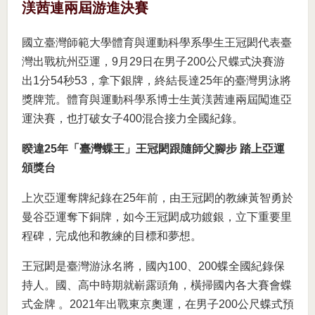
渼茜連兩屆游進決賽
國立臺灣師範大學體育與運動科學系學生王冠閎代表臺
灣出戰杭州亞運，9月29日在男子200公尺蝶式決賽游
出1分54秒53，拿下銀牌，終結長達25年的臺灣男泳將
獎牌荒。體育與運動科學系博士生黃渼茜連兩屆闖進亞
運決賽，也打破女子400混合接力全國紀錄。
暌違25年「臺灣蝶王」王冠閎跟隨師父腳步 踏上亞運
頒獎台
上次亞運奪牌紀錄在25年前，由王冠閎的教練黃智勇於
曼谷亞運奪下銅牌，如今王冠閎成功鍍銀，立下重要里
程碑，完成他和教練的目標和夢想。
王冠閎是臺灣游泳名將，國內100、200蝶全國紀錄保
持人。國、高中時期就嶄露頭角，橫掃國內各大賽會蝶
式金牌 。2021年出戰東京奧運，在男子200公尺蝶式預