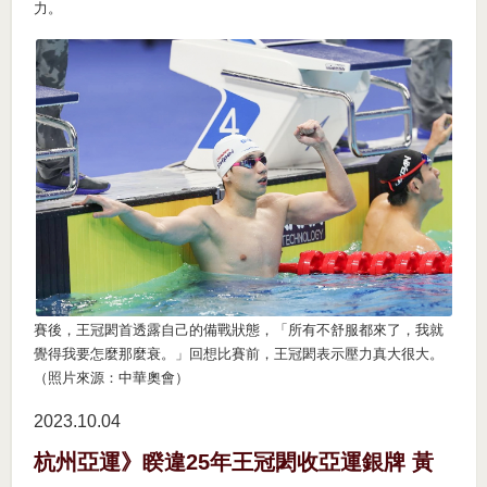
力。
賽後，王冠閎首透露自己的備戰狀態，「所有不舒服都來了，我就
覺得我要怎麼那麼衰。」回想比賽前，王冠閎表示壓力真大很大。
（照片來源：中華奧會）
2023.10
04
杭州亞運》睽違25年王冠閎收亞運銀牌 黃