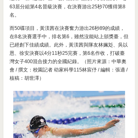
63居分組第4名晉級決賽，在決賽游出25秒70獲得第8
名。
而50碟項目，黃渼茜在決賽奮力游出26秒89的成績，
在8名決賽選手中，排名第6，雖然沒能站上頒獎臺，但
已經創下佳績成績。此外，黃渼茜與隊友林姵彣、吳以
恩、徐安決賽以4分11秒25完賽，第6名作收，打破臺
灣女子400混合接力的全國紀錄。（照片來源：中華奧
會 / 撰文：校園記者 幼家科學115林宸伃 / 編輯：張適 /
核稿：胡世澤）