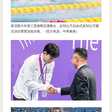
黃渼茜今年第三度挑戰亞運舞台，在50公尺自由式及50公尺蝶
式項目雙雙游進決賽。（照片來源：中華奧會）