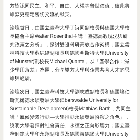
方皆認同民主、和平、自由、人權等普世價值，彼此將
維繫更穩定密切交流的默契。
論壇首日，由國立臺灣大學丁詩同副校長與德國大學校
長協會主席Walter Rosenthal主講「臺德高教現況與研
究政策之分析」，探討雙邊科研高教合作架構；國立雲
林科技大學蘇純繒副校長與德國明斯特大學(University
of Münster)副校長Michael Quante，以「產學合作：減
少學用落差」為題，分享雙方大學與企業共育人才的思
維與經驗。
論壇次日，國立臺灣科技大學劉志成副校長和德國埃伯
斯瓦爾德永續發展大學(Eberswalde University for
Sustainable Development)校長Matthias Barth，共同主
講「氣候變遷行動—大學推動永續發展扮演之角色」，
說明大學發揮對社會責任、永續之正向影響力；國立臺
灣師範大學印永翔副校長及德國海德堡大學(University