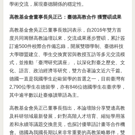
學術交流，展現臺德關係的穩定性。
高教基金會董事長吳正己：臺德高教合作 獲豐碩成果
高教基金會吳正己董事長致詞表示，自2016年雙方首
度共同籌辦高教論壇以來，交流成果逐步豐碩，累計簽
訂逾500件校際合作備忘錄，開展雙聯學制、臺德科技
大學聯盟建立、學生交換實習與教授互訪等多元交流模
式，並推動「臺灣研究講座」，以深化對臺之歷史、文
化、語言、政治經濟等研究，雙方合著論文近六千篇。
德國一直是我國學生赴歐留學的首選之一，目前臺灣有
2,790位學生在德留學，亦有846位德國學生在臺求學，
其中逾半數以赴臺修讀華語為主。
高教基金會吳正己董事長指出，本論壇除分享雙邊高教
及科研領域最新發展，針對高階人才培育、縮短學用落
差和永續等議題交換意見，也探討優華語計畫等合作機
會。德國為我國長期以來非常重要的高教策略夥伴，雙