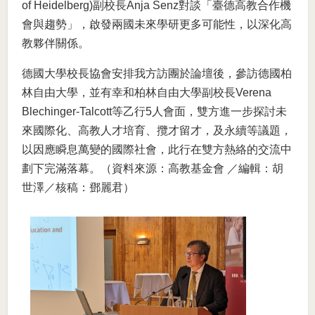
of Heidelberg)副校長Anja Senz對談「臺德高教合作機
會與趨勢」，啟發兩國未來學研更多可能性，以深化高
教夥伴關係。
德國大學校長協會安排我方訪團於論壇後，參訪德國柏
林自由大學，並有幸和柏林自由大學副校長Verena
Blechinger-Talcott等乙行5人會面，雙方進一步探討未
來國際化、高教人才培育、攬才留才，及永續等議題，
以因應瞬息萬變的國際社會，此行在雙方熱絡的交流中
劃下完滿落幕。（資料來源：高教基金會 ／編輯：胡
世澤／核稿：鄧麗君）