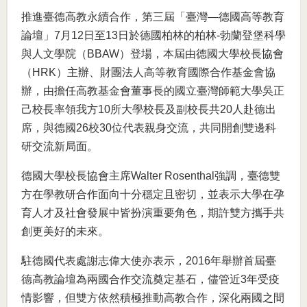
推進臺德高教永續合作，第三屆「臺灣—德國高等教育
論壇」7月12日至13日於德國柏林的柏林-勃蘭登堡科學
與人文學院（BBAW）登場，本屆由德國大學校長協會
（HRK）主辦、財團法人高等教育國際合作基金會協
辦，由擔任高教基金會董事長的國立臺灣師範大學吳正
己校長率領我方10所大學校長及副校長共20人赴德出
席，與德國26校30位代表親身交流，共同開創雙邊科
研交流新局面。
德國大學校長協會主席Walter Rosenthal強調，臺德雙
方在學教研合作面向十分穩定且密切，並表示大學在孕
育人才及社會發展中皆扮演重要角色，期許雙方攜手共
創更美好的未來。
駐德國代表處謝志偉大使亦表示，2016年舉辦首屆臺
德高教論壇為兩國合作交流奠定基石，儘管近3年受疫
情影響，但雙方依然積極推動高教合作，深化兩國之間