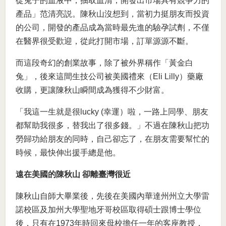
從兔子的血液中，抽取血清，開發出市場具有競爭力的
產品」范清亮説。陳秋山沒想到，當初力挺朋友而投資
的公司，開發的產品成為當時最先進的驗孕試劑，不僅
在醫界很受歡迎，從此打開市場，訂單源源不斷。
而這段奇幻的創業故事，除了被外界稱作「黃金白
兔」，後來這間生技公司被美國禮來（Eli Lilly）藥廠
收購，更讓陳秋山瞬間成為獲得不少財富。
「我這一生就是很lucky (幸運）啦，一路上同學、朋友
都幫助我很多，替我出了很多錢。」不過在陳秋山把功
勞歸功給朋友的同時，自己卻忘了，在朋友需要幫忙的
時候，最快伸出援手總是他。
遠在美國的陳秋山 卻離臺灣很近
陳秋山自師大畢業後，先後在美國內華達州州立大學雷
諾校區及加州大學聖地牙哥校區取得碩士跟博士學位
後，只有在1973年時回來母校擔任一年的客座教授，