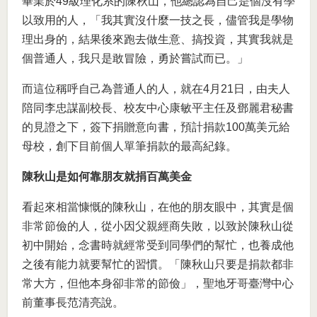
畢業於49級理化系的陳秋山，他總認為自己是個沒有學
以致用的人，「我其實沒什麼一技之長，儘管我是學物
理出身的，結果後來跑去做生意、搞投資，其實我就是
個普通人，我只是敢冒險，勇於嘗試而已。」
而這位稱呼自己為普通人的人，就在4月21日，由夫人
陪同李忠謀副校長、校友中心康敏平主任及鄧麗君秘書
的見證之下，簽下捐贈意向書，預計捐款100萬美元給
母校，創下目前個人單筆捐款的最高紀錄。
陳秋山是如何靠朋友就捐百萬美金
看起來相當慷慨的陳秋山，在他的朋友眼中，其實是個
非常節儉的人，從小因父親經商失敗，以致於陳秋山從
初中開始，念書時就經常受到同學們的幫忙，也養成他
之後有能力就要幫忙的習慣。「陳秋山只要是捐款都非
常大方，但他本身卻非常的節儉」，聖地牙哥臺灣中心
前董事長范清亮說。