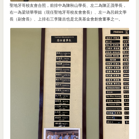
聖地牙哥校友會合照，前排中為陳秋山學長、左二為陳正茂學長，
右一為梁琰華學姐（現任聖地牙哥校友會會長）、左一為呂錦文學
長（副會長）、上排右三李隆吉也是北美基金會創會董事之一。