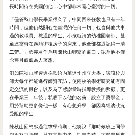
長時間待在美國的他，心中卻非常關心臺灣的一切。
「儘管秋山學長畢業很久了，中間回來任教也只有一年
時間，但他仍然關心在臺灣的任何一切，包含與他共事
過的教職員、教過的學生、小孩就讀的幼稚園老師、甚
至連當時在泰順街租房子的房東，他全部都還記得一清
二楚。」鄧麗君作為與陳秋山聯繫的窗口，認為他不僅
念舊且處處為人著想。
例如陳秋山就透過捐款給內華達州州立大學，讓該校與
師大每年都能進行師資互訪，使兩校的學術研究能有固
定交流的機會，以及為了感謝當時指導教授的照顧，更
在畢業三十年後，私底下以他的名義，設立了獎學金，
用於幫助更多像他一樣，有心想升學，卻因為經濟狀況
受阻的學生。
陳秋山回想起過往求學時期，他笑說「那時候班上同學
都很努力賺錢，只有當期中考、期末考時，才發覺原來