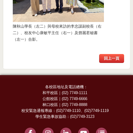
陳秋山學長（左二）與母校來訪的李忠謀副校長（右
二）、校友中心康敏平主任（右一）及鄧麗君秘書
（左一）合影。
回上一頁
各校區地址及電話總機：
和平校區
｜
(02) 7749-1111
公館校區
｜
(02) 7749-6666
林口校區
｜
(02) 7749-8888
校安緊急通報專線：
(02)7749-1110
、
(02)7749-1119
學生緊急事故協助：
(02)7749-3123