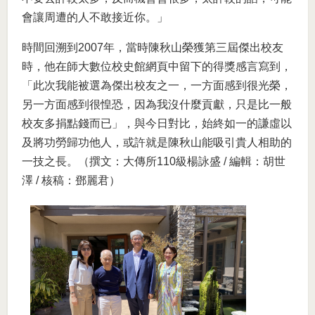
會讓周遭的人不敢接近你。」
時間回溯到2007年，當時陳秋山榮獲第三屆傑出校友
時，他在師大數位校史館網頁中留下的得獎感言寫到，
「此次我能被選為傑出校友之一，一方面感到很光榮，
另一方面感到很惶恐，因為我沒什麼貢獻，只是比一般
校友多捐點錢而已」，與今日對比，始終如一的謙虛以
及將功勞歸功他人，或許就是陳秋山能吸引貴人相助的
一技之長。（撰文：大傳所110級楊詠盛 / 編輯：胡世
澤 / 核稿：鄧麗君）