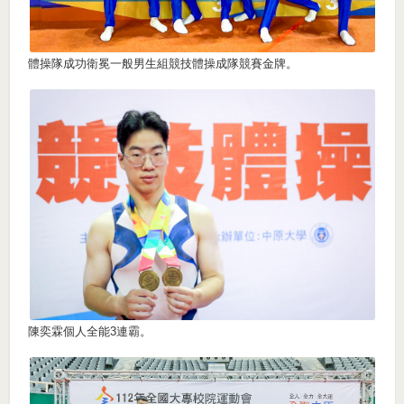
體操隊成功衛冕一般男生組競技體操成隊競賽金牌。
陳奕霖個人全能3連霸。