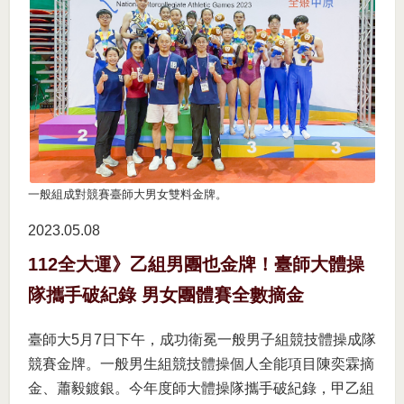
一般組成對競賽臺師大男女雙料金牌。
2023.05
08
112全大運》乙組男團也金牌！臺師大體操
隊攜手破紀錄 男女團體賽全數摘金
臺師大5月7日下午，成功衛冕一般男子組競技體操成隊
競賽金牌。一般男生組競技體操個人全能項目陳奕霖摘
金、蕭毅鍍銀。今年度師大體操隊攜手破紀錄，甲乙組