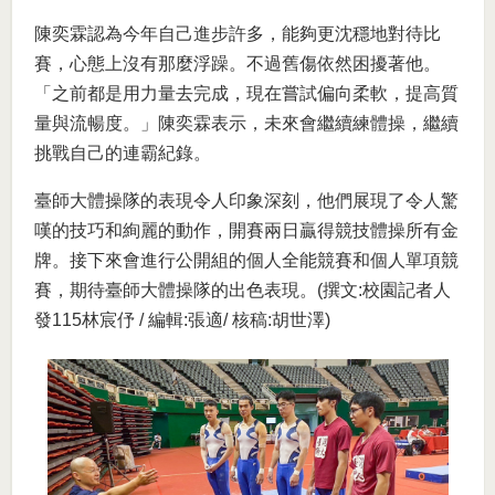
陳奕霖認為今年自己進步許多，能夠更沈穩地對待比
賽，心態上沒有那麼浮躁。不過舊傷依然困擾著他。
「之前都是用力量去完成，現在嘗試偏向柔軟，提高質
量與流暢度。」陳奕霖表示，未來會繼續練體操，繼續
挑戰自己的連霸紀錄。
臺師大體操隊的表現令人印象深刻，他們展現了令人驚
嘆的技巧和絢麗的動作，開賽兩日贏得競技體操所有金
牌。接下來會進行公開組的個人全能競賽和個人單項競
賽，期待臺師大體操隊的出色表現。(撰文:校園記者人
發115林宸伃 / 編輯:張適/ 核稿:胡世澤)