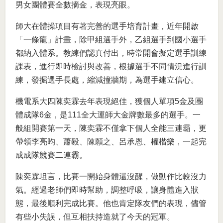
男女團體賽全數摘金，表現亮眼。
師大在體操項目有著完善的選手培育計畫，近年開啟
「一條龍」計畫，除甲組選手外，乙組選手到國小選手
都納入體系。教練們認真付出，時常開會擬定選手訓練
課表，進行即時檢討與改善，根據選手不同情況進行訓
練，發掘選手長處，縮減撞牆期，為選手建立信心。
機電系大四陳奕霖去年表現絕佳，獲個人單項5金及團
體成隊6金，是111全大運師大金牌數最多的選手。一
般組開賽第一天，陳奕霖不僅拿下個人全能三連霸，更
帶領李亮昀、蕭毅、陳願之、呂承恩、權楷樂，一起完
成成隊競賽二連霸。
陳奕霖坦言，比賽一開始身體還沒醒，做動作比較沒力
氣。經過老師們即時幫助，調整呼吸，讓身體進入狀
態，最後順利完成比賽。他也肯定隊友們的表現，儘管
有些小失誤，但互相扶持造就了今天的冠軍。