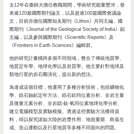
去12年在臺師大擔任教職期間，學術研究能量豐沛，發
表逾120篇國際期刊論文，以及超過100篇國際會議論
文，目前亦擔任國際知名期刊《Lithos》共同主編、國
際期刊《Journal of the Geological Society of India》副
主編，以及參與國際期刊《Scientific Reports》及
《Frontiers in Earth Sciences》編輯群。
他的研究計畫橫跨多個不同領域，整合了傳統地質學、
地質定年學、地球化學以及岩質學。他主要針對地球及
類地行星的岩石圈演化，提出新的想法。
為達成這個目標，他運用了多種分析技術，包括礦物化
學、鋯石鈾鉛定年方法、鋯石鉿同位素分析、全岩主量
及微量元素分析、全岩鍶-釹-氧同位素地球化學分析、
建立電腦模型及實驗模擬。透過這些實驗方法獲得資
料，得以探究諸如大陸的岩漿作用、地殼重熔、島弧生
成、造山運動以及行星地質等多種不同面向的問題。