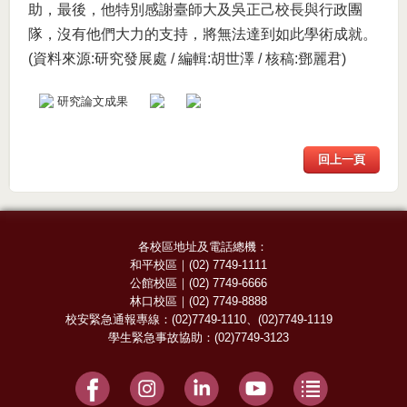
助，最後，他特別感謝臺師大及吳正己校長與行政團
隊，沒有他們大力的支持，將無法達到如此學術成就。
(資料來源:研究發展處 / 編輯:胡世澤 / 核稿:鄧麗君)
研究論文成果
回上一頁
各校區地址及電話總機：
和平校區
｜
(02) 7749-1111
公館校區
｜
(02) 7749-6666
林口校區
｜
(02) 7749-8888
校安緊急通報專線：
(02)7749-1110
、
(02)7749-1119
學生緊急事故協助：
(02)7749-3123