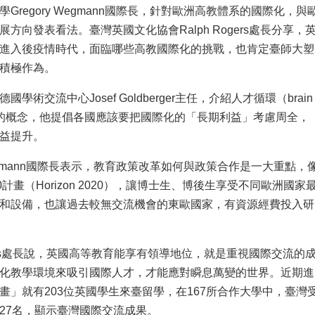
Gregory Wegmann國際長，針對歐洲高教體系的國際化，與
方向發表看法。臺灣英國文化協會Ralph Rogers處長分享，
進入後疫情時代，面臨哪些高教國際化的挑戰，也肯定臺師大塑
積極作為。
學術交流中心Josef Goldberger主任，介紹人才循環（brain
tion）的概念，他提倡各國應該要把國際化的「長期利益」考慮周全，
益提升。
 Wegmann國際長表示，教育政策改革如何與政策合作是一大重點，
0計畫（Horizon 2020），讓博士生、博後生享受不同歐洲國家
和設備，也讓過去較無交流機會的東歐國家，有資源經費投入研
ogers處長說，英國高等教育能享有領導地位，就是重視國際交流的
化教學環境來吸引國際人才，才能應對瞬息萬變的世界。近期進
畫」就有203位英國學生來臺留學，在167所合作大學中，臺灣
27名，顯示臺灣國際交流成果。