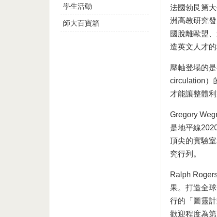
學生活動
法國勃艮第大學
洲高教研究發展
師大百寶箱
國脫離歐盟、
造英文人才的
壓軸登場的是德國
circula
才能讓整體利
Gregory
是地平線202
頂尖的實驗室
究行列。
Ralph R
果。打造全球
行的「圖靈計
歡迎程度為第