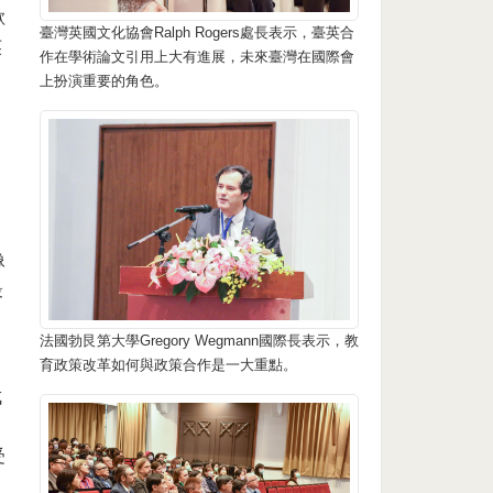
歐
臺灣英國文化協會Ralph Rogers處長表示，臺英合
英
作在學術論文引用上大有進展，未來臺灣在國際會
上扮演重要的角色。
像
最
法國勃艮第大學Gregory Wegmann國際長表示，教
育政策改革如何與政策合作是一大重點。
成
受