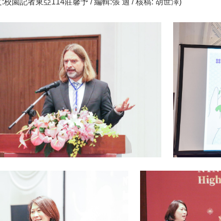
校園記者東亞114莊馨予 / 編輯:張 適 / 核稿: 胡世澤)