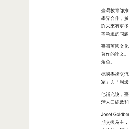
臺灣教育部推
學界合作，參
許未來有更多
等急迫的問題
臺灣英國文化協
著作的論文。
角色。
德國學術交流中
家」與「周邊
他補充說，臺
灣人口總數和
Josef G
期交換為主，