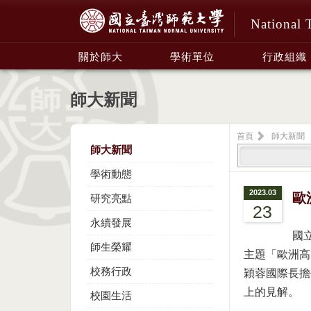
National 
:::
關於師大
學術單位
行政組織
師大新聞
首頁
師大新聞
師大新聞
學術動態
2023.03
歐
研究亮點
23
永續發展
國
師生榮耀
主題「歐洲高
校務行政
穎蓉國際長擔
上的見解。
校園生活