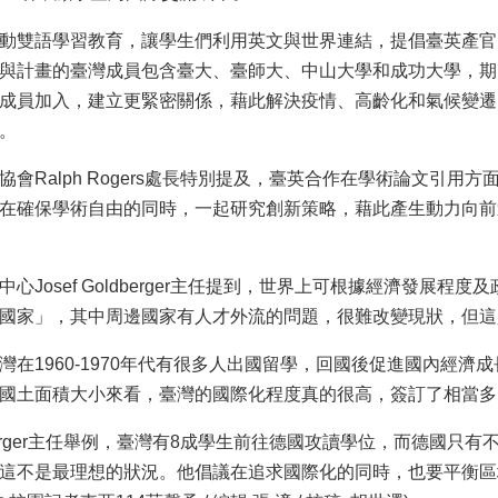
動雙語學習教育，讓學生們利用英文與世界連結，提倡臺英產官
與計畫的臺灣成員包含臺大、臺師大、中山大學和成功大學，期
成員加入，建立更緊密關係，藉此解決疫情、高齡化和氣候變遷
。
會Ralph Rogers處長特別提及，臺英合作在學術論文引用方
在確保學術自由的同時，一起研究創新策略，藉此產生動力向前
心Josef Goldberger主任提到，世界上可根據經濟發展
國家」，其中周邊國家有人才外流的問題，很難改變現狀，但這
灣在1960-1970年代有很多人出國留學，回國後促進國內經
國土面積大小來看，臺灣的國際化程度真的很高，簽訂了相當多
oldberger主任舉例，臺灣有8成學生前往德國攻讀學位，而德國
這不是最理想的狀況。他倡議在追求國際化的同時，也要平衡區