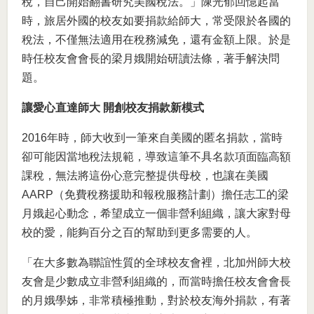
稅，自己開始翻書研究美國稅法。」陳光郁回憶起當
時，旅居外國的校友如要捐款給師大，常受限於各國的
稅法，不僅無法適用在稅務減免，還有金額上限。於是
時任校友會會長的梁月娥開始研讀法條，著手解決問
題。
讓愛心直達師大 開創校友捐款新模式
2016年時，師大收到一筆來自美國的匿名捐款，當時
卻可能因當地稅法規範，導致這筆不具名款項面臨高額
課稅，無法將這份心意完整提供母校，也讓在美國
AARP（免費稅務援助和報稅服務計劃）擔任志工的梁
月娥起心動念，希望成立一個非營利組織，讓大家對母
校的愛，能夠百分之百的幫助到更多需要的人。
「在大多數為聯誼性質的全球校友會裡，北加州師大校
友會是少數成立非營利組織的，而當時擔任校友會會長
的月娥學姊，非常積極推動，對於校友海外捐款，有著