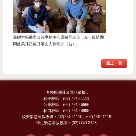
臺師大秘書室公共事務中心康敏平主任（左）疫情期
間赴美拜訪梁月娥丈夫劉明弁（右）。
回上一頁
各校區地址及電話總機：
和平校區
｜
(02) 7749-1111
公館校區
｜
(02) 7749-6666
林口校區
｜
(02) 7749-8888
校安緊急通報專線：
(02)7749-1110
、
(02)7749-1119
學生緊急事故協助：
(02)7749-3123