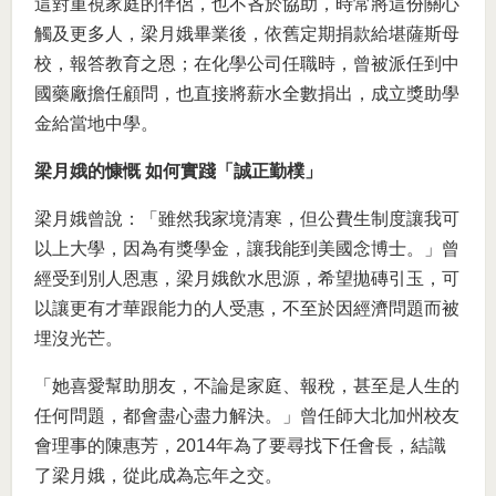
這對重視家庭的伴侶，也不吝於協助，時常將這份關心
觸及更多人，梁月娥畢業後，依舊定期捐款給堪薩斯母
校，報答教育之恩；在化學公司任職時，曾被派任到中
國藥廠擔任顧問，也直接將薪水全數捐出，成立獎助學
金給當地中學。
梁月娥的慷慨 如何實踐「誠正勤樸」
梁月娥曾說：「雖然我家境清寒，但公費生制度讓我可
以上大學，因為有獎學金，讓我能到美國念博士。」曾
經受到別人恩惠，梁月娥飲水思源，希望拋磚引玉，可
以讓更有才華跟能力的人受惠，不至於因經濟問題而被
埋沒光芒。
「她喜愛幫助朋友，不論是家庭、報稅，甚至是人生的
任何問題，都會盡心盡力解決。」曾任師大北加州校友
會理事的陳惠芳，2014年為了要尋找下任會長，結識
了梁月娥，從此成為忘年之交。