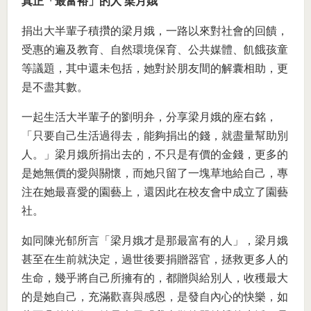
真正「最富裕」的人 梁月娥
捐出大半輩子積攢的梁月娥，一路以來對社會的回饋，
受惠的遍及教育、自然環境保育、公共媒體、飢餓孩童
等議題，其中還未包括，她對於朋友間的解囊相助，更
是不盡其數。
一起生活大半輩子的劉明弁，分享梁月娥的座右銘，
「只要自己生活過得去，能夠捐出的錢，就盡量幫助別
人。」梁月娥所捐出去的，不只是有價的金錢，更多的
是她無價的愛與關懷，而她只留了一塊草地給自己，專
注在她最喜愛的園藝上，還因此在校友會中成立了園藝
社。
如同陳光郁所言「梁月娥才是那最富有的人」，梁月娥
甚至在生前就決定，過世後要捐贈器官，拯救更多人的
生命，幾乎將自己所擁有的，都贈與給別人，收穫最大
的是她自己，充滿歡喜與感恩，是發自內心的快樂，如