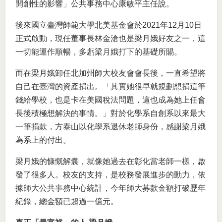
開創性的影響」公共事務中心康敏平主任說。
後來國立臺灣師範大學北美基金會於2021年12月10日
正式啟動，現任董事長林金滄也是梁月娥好友之一，這
一切能運作順暢，多虧梁月娥打下的基礎所賜。
而在梁月娥卸任北加州師大校友會會長後，一直希望將
自己在臺灣的資產捐出。「其實她很早就規劃想捐這筆
錢給學校，也是卡在美國稅法問題，這也成為她上任會
長後積極想解決的事情。」對於化學系自創系以來最大
一筆捐款，方泰山以化學系退休老師身份，感謝梁月娥
為系上的付出。
梁月娥的慷慨解囊，就像她過去在彰化當老師一樣，啟
發了很多人。校友的支持，是校務發展進步的動力，依
據師大公共事務中心統計，今年師大募款金額打破歷年
紀錄，總金額已超過一億元。