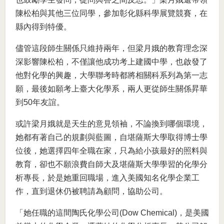
陳松柏與其他三位同學，參加彰化縣科學展覽競賽，在
縣內得到特優。
儘管這段師生關係只維持兩年，但梁月娥的教育理念深
深影響陳松柏，不僅讓他成功考上建國中學，也啟發了
他對化學的興趣，大學聯考時都將相關科系列為第一志
願，最後如願考上臺大化學系，兩人更從師生關係昇華
到50年友誼。
或許梁月娥就是天生的意見領袖，不論換到哪個環境，
她都有著自己的規劃與藍圖，自堪薩斯大學取得博士學
位後，她選擇四年全職在家，只為給小孩最好的照料與
教育，卻也不願浪費自師大及堪薩斯大學學習的化學分
析專長，於是她重回職場，進入美國知名化學企業工
作，直到退休仍被聘請為顧問，協助公司。
「她任職的這間陶氏化學公司(Dow Chemical)，是美國