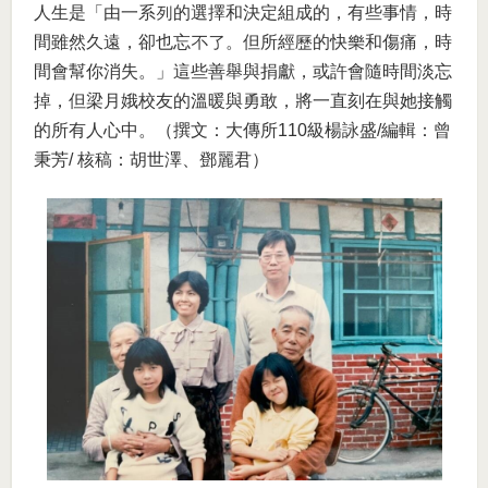
人生是「由一系列的選擇和決定組成的，有些事情，時
間雖然久遠，卻也忘不了。但所經歷的快樂和傷痛，時
間會幫你消失。」這些善舉與捐獻，或許會隨時間淡忘
掉，但梁月娥校友的溫暖與勇敢，將一直刻在與她接觸
的所有人心中。（撰文：大傳所110級楊詠盛/編輯：曾
秉芳/ 核稿：胡世澤、鄧麗君）