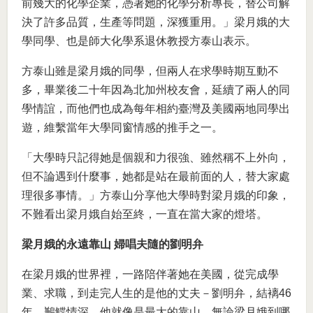
前幾大的化學企業，憑著她的化學分析專長，替公司解
決了許多品質，生產等問題，深獲重用。」梁月娥的大
學同學、也是師大化學系退休教授方泰山表示。
方泰山雖是梁月娥的同學，但兩人在求學時期互動不
多，畢業後二十年因為北加州校友會，延續了兩人的同
學情誼，而他們也成為每年相約臺灣及美國兩地同學出
遊，維繫當年大學同窗情感的推手之一。
「大學時只記得她是個親和力很強、雖然稱不上外向，
但不論遇到什麼事，她都是站在最前面的人，替大家處
理很多事情。」方泰山分享他大學時對梁月娥的印象，
不難看出梁月娥自始至終，一直在當大家的燈塔。
梁月娥的永遠靠山 婦唱夫隨的劉明弁
在梁月娥的世界裡，一路陪伴著她在美國，從完成學
業、求職，到走完人生的是他的丈夫－劉明弁，結褵46
年，鶼鰈情深，他就像是最大的靠山，無論梁月娥到哪