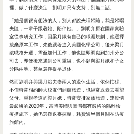
裡、做了什麼決定，劉明弁只有支持，別無二話。
「她是個很有想法的人，別人都說夫唱婦隨，我是婦唱
夫隨，一輩子跟著她、陪伴她。」劉明弁原在國家實驗
室從事研究工作，因梁月娥有自己的職涯規劃，他選擇
放棄原本工作，先後跟著進入美國化學公司，後來梁月
娥職務升遷，需至加州工作，他也隨即調職到加州分公
司去，即便後來遇到公司重組，也不願與梁月娥和子女
分隔兩地，甚至選擇提早退休。
然而劉明弁與梁月娥夫妻兩人的退休生活，依然忙碌。
不僅時常相約師大校友們到處旅遊，也經常返臺去看望
父母。重視孝道的梁月娥，時常安排家族旅遊，連疫情
最嚴峻的2020年，當時美國與臺灣都有嚴格的隔離檢
疫措施下，她仍選擇返臺探親，耗費逾半個月關在防疫
旅館內。