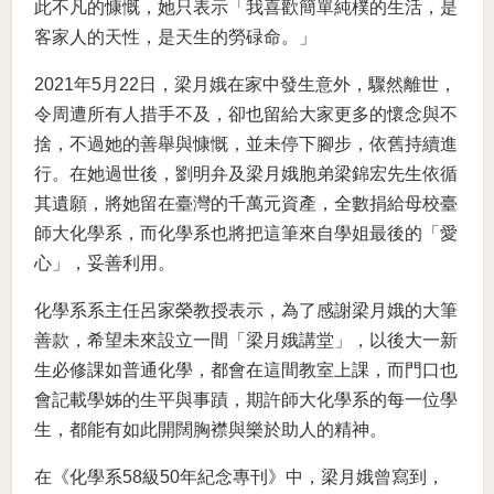
此不凡的慷慨，她只表示「我喜歡簡單純樸的生活，是
客家人的天性，是天生的勞碌命。」
2021年5月22日，梁月娥在家中發生意外，驟然離世，
令周遭所有人措手不及，卻也留給大家更多的懷念與不
捨，不過她的善舉與慷慨，並未停下腳步，依舊持續進
行。在她過世後，劉明弁及梁月娥胞弟梁錦宏先生依循
其遺願，將她留在臺灣的千萬元資產，全數捐給母校臺
師大化學系，而化學系也將把這筆來自學姐最後的「愛
心」，妥善利用。
化學系系主任呂家榮教授表示，為了感謝梁月娥的大筆
善款，希望未來設立一間「梁月娥講堂」，以後大一新
生必修課如普通化學，都會在這間教室上課，而門口也
會記載學姊的生平與事蹟，期許師大化學系的每一位學
生，都能有如此開闊胸襟與樂於助人的精神。
在《化學系58級50年紀念專刊》中，梁月娥曾寫到，