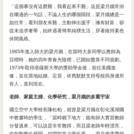
「這個事沒有這麼難，我看起來不難」這是梁月娥常掛
在嘴邊的一句話，不論人生的哪個階段，梁月娥總是一
如往常，看到朋友有難，主動伸出援手，擁有財富，卻
從未追求奢華，始終過著簡單純樸生活，穿著維持素色
休閒風格。
1965年進入師大的梁月娥，在當時大多同學以教師為
目標時，她的四年青春光陰裡，已開始盤算不同規劃。
1973年取得堪薩斯大學的獎助學金後，前往美國進
修，並在當地結婚、定居，依舊默默支持母校與身邊所
有人，直到現在。
老師、家庭主婦、化學研究，梁月娥的多重宇宙
國立空中大學校長陳松柏，就曾是梁月娥在彰化溪湖國
中教書時的學生，「當時鄉下地方，能有師大實習教師
分發過來，可以說是非常難得，而且梁老師年輕漂亮，
也鼓勵學生發問，從問與答之間反思。」梁月娥還帶領