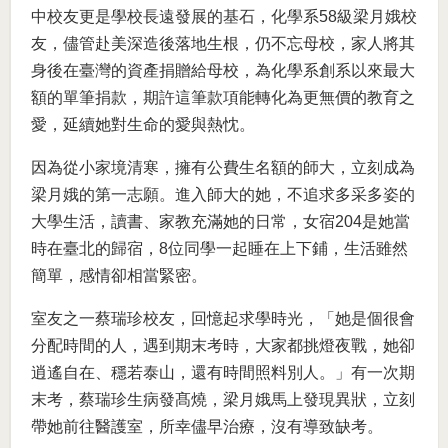
中校友更是學校長遠發展的基石，化學系58級梁月娥校
友，儘管赴美深造後落地生根，仍不忘母校，家人將其
身後在臺灣的資產捐贈給母校，為化學系創系以來最大
額的單筆捐款，期許這筆款項能轉化為更無價的教育之
愛，延續她對生命的愛與熱忱。
因為從小家境清寒，擁有公費生名額的師大，立刻成為
梁月娥的第一志願。進入師大的她，不追求多采多姿的
大學生活，讀書、家教充滿她的日常，女宿204是她當
時在臺北的歸宿，8位同學一起睡在上下鋪，生活雖然
簡單，感情卻相當緊密。
室友之一蔡瑞珍校友，回憶起求學時光，「她是個很會
分配時間的人，遇到期末考時，大家都挑燈夜戰，她卻
逍遙自在、穩若泰山，還有時間照料別人。」有一次期
末考，蔡瑞珍生病發髙燒，梁月娥馬上發現異狀，立刻
帶她前往醫護室，所幸儘早治療，沒有導致缺考。