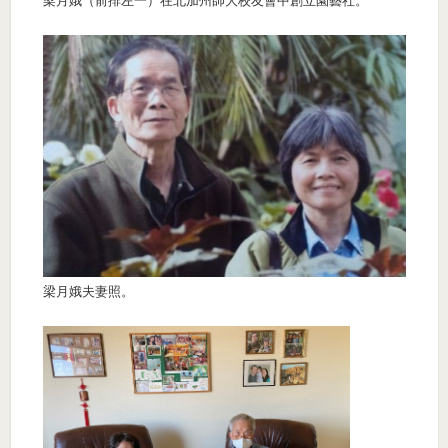
梁月娥（前排左一）在北加州師大校友會中創立園藝社。
梁月娥夫妻照。