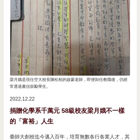
梁月娥是現任空大校長陳松柏的啟蒙老師，即便卸任教職後，仍經
常透過書信鼓勵學生。
2022.12
22
捐贈化學系千萬元 58級校友梁月娥不一樣
的「富裕」人生
臺師大創校迄今邁入百年，培育無數各行各業人才，其