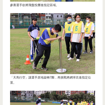
參賽選手欲將飛盤投擲進指定區域。
「天馬行空」讓選手原地旋轉7圈，再挑戰將網球丟進指定位
置。