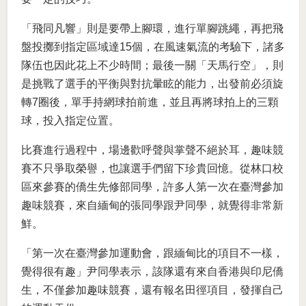
「飛同凡響」則是要帶上腳環，進行單腳跳繩，再把飛
盤投擲到指定區域達15個，在風速氣流的考驗下，諸多
隊伍也因此花上不少時間；最後一關「天馬行空」，則
是挑戰了選手的平衡與對抗暈眩的能力，出發前必須旋
轉7圈後，單手持網球拍前進，並且再將球拍上的三顆
球，投入指定位置。
比賽進行過程中，場邊歡呼聲與掌聲不絕於耳，趣味競
賽不只爭取榮譽，也讓選手們留下珍貴回憶。從林口校
區來參賽的僑生先修部同學，許多人第一次在臺灣參加
趣味競賽，來自緬甸的張同學跟尹同學，就覺得非常新
鮮。
「第一次在臺灣參加運動會，跟緬甸比的項目不一樣，
覺得很有趣」尹同學表示，該隊還有來自香港與印尼僑
生，不僅參加趣味競賽，還有報名田徑項目，發揮自己