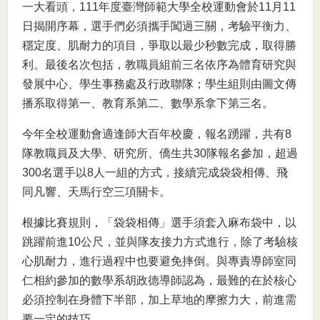
一大看頭，111年度臺灣師範大學全校運動會於11月11
日揭開序幕，選手們必須攜手闖過三關，考驗平衡力、
穩定度、肌耐力的項目，爭取以最少秒數完成，取得勝
利。最後名次包括，教職員組前三名依序為體育研究與
發展中心、學生事務處及行政聯隊；學生組則由圖文傳
播系取得第一、教育系第二、數學系拿下第三名。
今年全校運動會適逢師大百年校慶，報名踴躍，共有8
隊教職員及大學、研究所、僑生共30隊報名參加，超過
300名選手以8人一組的方式，接續完成袋袋相傳、飛
同凡響、天馬行空三項關卡。
根據比賽規則，「袋袋相傳」選手須套入麻布袋中，以
跳躍前進10公尺，並與隊友接力方式進行，除了考驗核
心肌耐力，進行過程中也要避免摔倒。與專責導師室同
仁相約參加的數學系胡政德導師認為，最難的在於核心
必須控制在身體下半部，加上草地的摩擦力大，前進需
要一定的技巧。