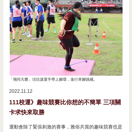
「飛同凡響」項目讓選手帶上腳環，進行單腳跳繩。
2022.11
12
111校運》趣味競賽比你想的不簡單 三項關
卡求快來取勝
運動會除了緊張刺激的賽事，雅俗共賞的趣味競賽也是