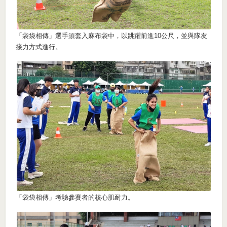
「袋袋相傳」選手須套入麻布袋中，以跳躍前進10公尺，並與隊友
接力方式進行。
「袋袋相傳」考驗參賽者的核心肌耐力。