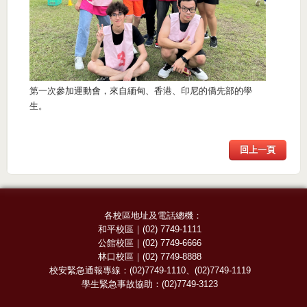
第一次參加運動會，來自緬甸、香港、印尼的僑先部的學
生。
回上一頁
各校區地址及電話總機：
和平校區
｜
(02) 7749-1111
公館校區
｜
(02) 7749-6666
林口校區
｜
(02) 7749-8888
校安緊急通報專線：
(02)7749-1110
、
(02)7749-1119
學生緊急事故協助：
(02)7749-3123