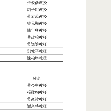
張俊彥教授
劉子鍵教授
蔡孟蓉教授
曾元顯教授
陳年興教授
蔡政翰教授
吳謙讓教授
鄧敦平教授
陳柏琳教授
姓名
蔡今中教授
張敬珣教授
吳彥濬教授
謝奈特教授