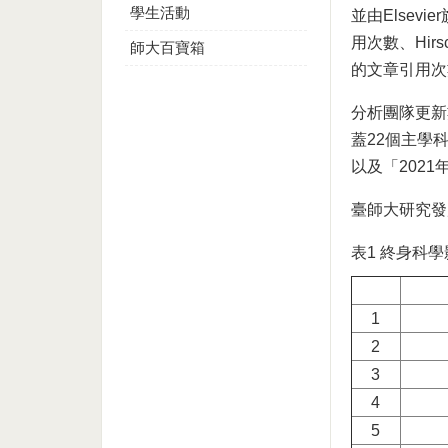
學生活動
並由Elsev
用次數、Hirs
師大百寶箱
的文章引用次
分析團隊更新
蓋22個主學
以及「202
臺師大研究發
表1 終身科學
1
2
3
4
5