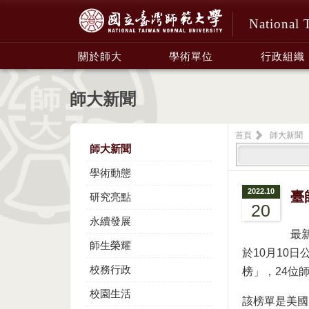
National 
:::
關於師大
學術單位
行政組織
師大新聞
首頁
師大新聞
師大新聞
學術動態
2022.10
臺
研究亮點
20
永續發展
最新
師生榮耀
於10月10
校務行政
榜」，24位
校園生活
該榜單是美國