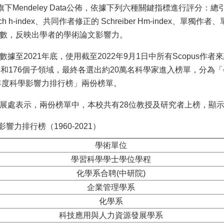
ier旗下Mendeley Data公佈，依據下列六種關鍵指標進行評分：總
ch h-index、共同作者修正的 Schreiber Hm-index
數，反映出學者的學術論文影響力。
數據至2021年底，使用截至2022年9月1日中所有Scopus
科和176個子領域，最終各選出約20萬名科學家進入榜單，分為「學
1年度科學影響力排行榜」兩份榜單。
展處表示，兩份榜單中，本校共有28位教授及研究者上榜，顯
影響力排行榜（1960-2021）
學術單位
學習科學學士學位學程
化學系合聘(中研院)
企業管理學系
化學系
科技應用與人力資源發展學系