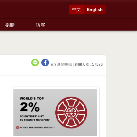
中文
English
捐贈
訪客
新聞投稿 |
點閱人次 : 17586
」
，