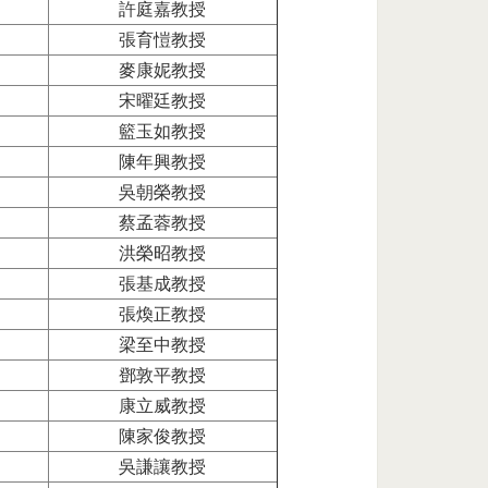
許庭嘉教授
張育愷教授
麥康妮教授
宋曜廷教授
籃玉如教授
陳年興教授
吳朝榮教授
蔡孟蓉教授
洪榮昭教授
張基成教授
張煥正教授
梁至中教授
鄧敦平教授
康立威教授
陳家俊教授
吳謙讓教授