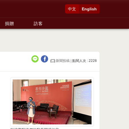
中文
English
捐贈
訪客
新聞投稿 |
點閱人次 : 2228