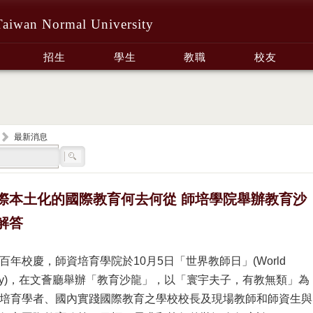
Taiwan Normal University
招生
學生
教職
校友
最新消息
際本土化的國際教育何去何從 師培學院舉辦教育沙
解答
百年校慶，師資培育學院於10月5日「世界教師日」(World
’s Day)，在文薈廳舉辦「教育沙龍」，以「寰宇夫子，有教無類」為
培育學者、國內實踐國際教育之學校校長及現場教師和師資生與