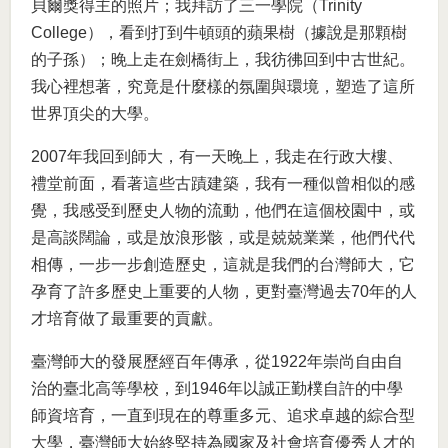
貝爾獎得主的照片；我拜訪了三一學院（Trinity
College），看到打到牛頓頭的蘋果樹（據說是那顆樹
的子孫）；晚上走在劍橋街上，我彷彿回到中古世紀。
我心裡想著，究竟是什麼樣的氛圍與環境，塑造了這所
世界頂尖的大學。
2007年我回到師大，有一天晚上，我走在行政大樓、
禮堂前面，看著這些古蹟建築，我有一種似曾相似的感
覺，我感受到歷史人物的流動，他們在這個校園中，或
是高談闊論，或是放浪形骸，或是兢兢業業，他們代代
相傳，一步一步創造歷史，這就是我們的台灣師大，它
孕育了許多歷史上重要的人物，更對臺灣過去70年的人
才培育做了最重要的貢獻。
臺灣師大的發展歷經百年傳承，從1922年崇尚自由自
治的臺北高等學校，到1946年以誠正勤樸自許的中學
師資培育，一直到現在的尊重多元、追求卓越的綜合型
大學，臺灣師大始終堅持為國家及社會培育優秀人才的