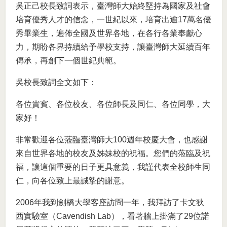
吳正己校長致詞表示，臺灣師大始終堅持為國家及社會
培育優秀人才的信念，一世紀以來，培育出逾17萬名優
秀畢業生，遍佈全國及世界各地，在各行各業奉獻心
力，期盼各界持續給予學校支持，讓臺灣師大延續百年
傳承，再創下一個世紀典範。
吳校長致詞全文如下：
各位貴賓、各位校友、各位師長及同仁、各位同學，大
家好！
非常歡迎各位蒞臨臺灣師大100週年校慶大會，也感謝
來自世界各地的校友及姊妹校的祝福。您們的蒞臨及祝
福，讓這個重要的日子更具意義，我謹代表全校師生同
仁，向各位致上最誠摯的謝意。
2006年我到劍橋大學客座訪問一年，我拜訪了卡文狄
西實驗室（Cavendish Lab），看著牆上掛滿了29位諾