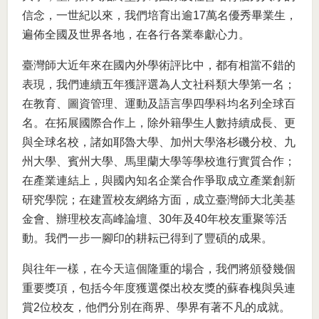
信念，一世紀以來，我們培育出逾17萬名優秀畢業生，
遍佈全國及世界各地，在各行各業奉獻心力。
臺灣師大近年來在國內外學術評比中，都有相當不錯的
表現，我們連續五年獲評選為人文社科類大學第一名；
在教育、圖資管理、運動及語言學四學科均名列全球百
名。在拓展國際合作上，除外籍學生人數持續成長、更
與全球名校，諸如耶魯大學、加州大學洛杉磯分校、九
州大學、賓州大學、馬里蘭大學等學校進行實質合作；
在產業連結上，與國內知名企業合作爭取成立產業創新
研究學院；在建置校友網絡方面，成立臺灣師大北美基
金會、辦理校友高峰論壇、30年及40年校友重聚等活
動。我們一步一腳印的耕耘已得到了豐碩的成果。
與往年一樣，在今天這個隆重的場合，我們將頒發幾個
重要獎項，包括今年度獲選傑出校友獎的蘇春槐與吳連
賞2位校友，他們分別在商界、學界有著不凡的成就。