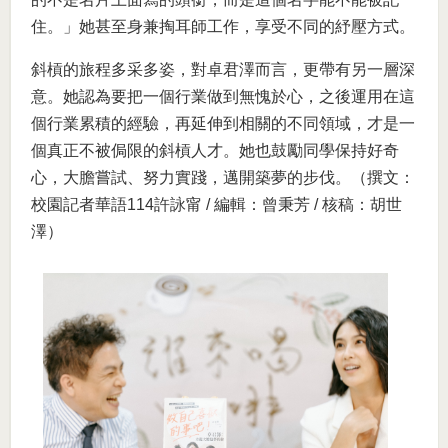
住。」她甚至身兼掏耳師工作，享受不同的紓壓方式。
斜槓的旅程多采多姿，對卓君澤而言，更帶有另一層深
意。她認為要把一個行業做到無愧於心，之後運用在這
個行業累積的經驗，再延伸到相關的不同領域，才是一
個真正不被侷限的斜槓人才。她也鼓勵同學保持好奇
心，大膽嘗試、努力實踐，邁開築夢的步伐。（撰文：
校園記者華語114許詠甯 / 編輯：曾秉芳 / 核稿：胡世
澤）