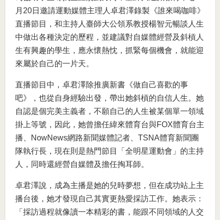
月20日邀請運動媒體主理人卓君澤錄製《誰來喝咖啡》
直播節目，和主持人臺師大公領系教授楊智元暢談人生
中做出各種決定的歷程，並建議對自媒體經營及斜槓人
生有興趣的學生，應永懷熱忱，抓緊每個機會，就能迎
來屬於自己的一片天。
直播節目中，卓君澤除推廣新書《做自己喜歡的事
吧》，也從自身經驗出發，帶出她斜槓的自信人生。她
自認是個完美主義者，不願自己的人生被某個單一領域
掛上等號，因此，她曾擔任緯來體育台與FOX體育台主
播、NowNews網路新聞媒體記者、TSNA體育新聞團
隊執行長，現在則是熱門節目「全明星運動會」的主持
人，同時還經營自媒體及擔任掏耳師。
卓君澤說，成為主播是她的兒時夢想，但在成功站上主
播台後，她才發現自己其實更熱愛採訪工作。她表示：
「採訪過程就像讀一本精彩的書，能跟不同領域的人交