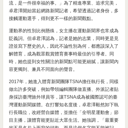
流，是一件很幸福的事。」為了精進專業、追求完美，
卓君澤開始當起網路新聞記者，希望透過記者身份，多
接觸運動選手，得到更不一樣的新聞觀點。
運動界的性別比例懸殊，女主播在運動新聞界也常成為
貶義詞。但卓君澤認為，記者是她的志業，同時更是見
證並寫下歷史的人，因此不論性別為何，都應該深入了
解體育，成為觀眾觀賞體育賽事時最佳的引導者。同
時，她也提到女性關注的新聞點可能更細膩，讓新聞內
容更獨到、兼具不同面向的聲音。
2017年，她進入體育新聞團隊TSNA擔任執行長，同樣
做出許多突破，例如帶領編輯團隊做直播、外派記者貼
身採訪臺灣旅外球員等，讓TSNA成為被國際認可的臺
灣運動新聞媒體。在打響知名度後，卓君澤毅然卸下執
行長職位，改經營自媒體，並擔任「全明星運動會」節
目主播，讓體育能更貼近大眾生活。她強調，「最重要
的不是名片上面寫的頭銜，而是這個名字能不能被記