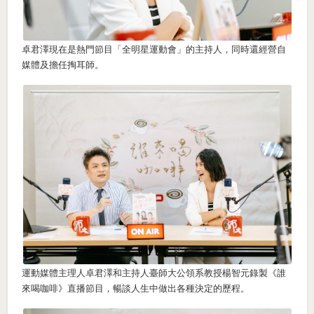
卓君澤現在是熱門節目「全明星運動會」的主持人，同時還經營自
媒體及擔任掏耳師。
運動媒體主理人卓君澤和主持人臺師大公領系教授楊智元錄製《誰
來喝咖啡》直播節目，暢談人生中做出各種決定的歷程。