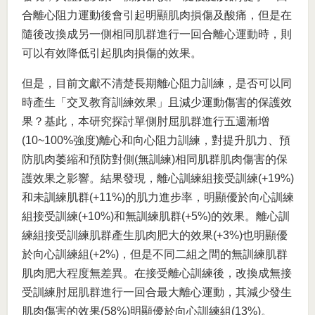
合離心阻力運動後會引起明顯肌肉損傷及酸痛，但是在
隨後改換成另一側相同肌群進行一回合離心運動時，則
可以有效降低引起肌肉損傷的效果。
但是，目前文獻不清楚長期離心阻力訓練，是否可以同
時產生「交叉教育訓練效果」且減少運動傷害的保護效
果？基此，本研究探討單側肘屈肌群進行五週漸增
(10~100%強度)離心和向心阻力訓練，對提升肌力、預
防肌肉萎縮和預防對側(無訓練)相同肌群肌肉傷害的保
護效果之影響。結果發現，離心訓練組接受訓練(+19%)
和未訓練肌群(+11%)的肌力進步率，明顯優於向心訓練
組接受訓練(+10%)和無訓練肌群(+5%)的效果。離心訓
練組接受訓練肌群產生肌肉肥大的效果(+3%)也明顯優
於向心訓練組(+2%)，但是不同二組之間的無訓練肌群
肌肉肥大程度無差異。在接受離心訓練後，改換成無接
受訓練肘屈肌群進行一回合最大離心運動，其減少發生
肌肉傷害的效果(58%)明顯優於向心訓練組(13%)。