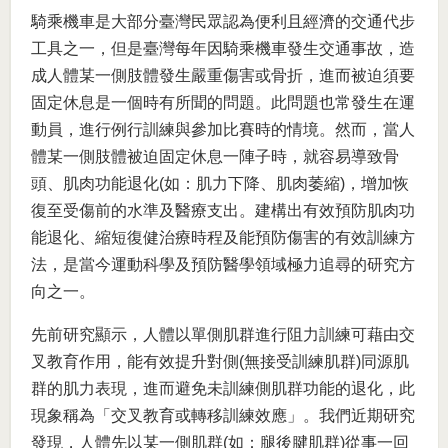
騎乘機車是大部分臺灣民眾認為便利且經濟的交通代步
工具之一，但是臺灣每年因騎乘機車發生交通事故，造
成人體某一側肢體發生嚴重傷害或骨折，進而被迫須要
固定休息是一個時有所聞的問題。此問題也常發生在運
動員，進行例行訓練與參加比賽時的情境。然而，當人
體某一側肢體被迫固定休息一陣子時，就容易導致骨
頭、肌肉功能退化(如：肌力下降、肌肉萎縮)，增加恢
復至受傷前的水準及醫療支出。建構出有效預防肌肉功
能退化、縮短復健治療時程及能預防傷害的有效訓練方
法，是當今運動科學及預防醫學領域極力追尋的研究方
向之一。
先前研究顯示，人體以單側肌群進行阻力訓練可藉由交
叉教育作用，能有效提升對側(無接受訓練肌群)同源肌
群的肌力表現，進而避免未訓練側肌群功能的退化，此
現象稱為「交叉教育或轉移訓練效應」。我們近期研究
發現，人體先以某一側肌群(如：腿後腱肌群)從事一回