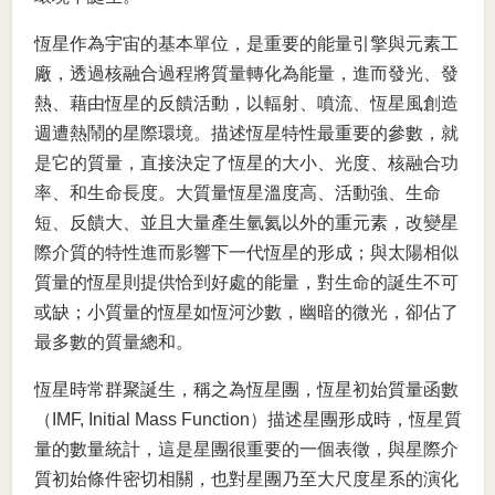
恆星作為宇宙的基本單位，是重要的能量引擎與元素工
廠，透過核融合過程將質量轉化為能量，進而發光、發
熱、藉由恆星的反饋活動，以輻射、噴流、恆星風創造
週遭熱鬧的星際環境。描述恆星特性最重要的參數，就
是它的質量，直接決定了恆星的大小、光度、核融合功
率、和生命長度。大質量恆星溫度高、活動強、生命
短、反饋大、並且大量產生氫氦以外的重元素，改變星
際介質的特性進而影響下一代恆星的形成；與太陽相似
質量的恆星則提供恰到好處的能量，對生命的誕生不可
或缺；小質量的恆星如恆河沙數，幽暗的微光，卻佔了
最多數的質量總和。
恆星時常群聚誕生，稱之為恆星團，恆星初始質量函數
（IMF, Initial Mass Function）描述星團形成時，恆星質
量的數量統計，這是星團很重要的一個表徵，與星際介
質初始條件密切相關，也對星團乃至大尺度星系的演化