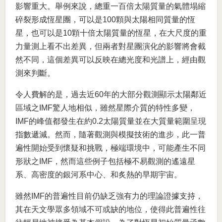
影響重大。舉例來說，總重一百倍太陽質量的氣體塌縮
碎裂形成恆星團，可以是100顆與太陽相同質量的恆
星，也可以是10顆十倍太陽質量的恆星，在大尺度的重
力量測上看不出差異，但兩者對星團演化的影響將會截
然不同，這個差異可以反映在總光度和光譜上，經由觀
測來判斷。
令人費解的是，過去近60年的大部分觀測顯示太陽鄰近
區域之IMF驚人地相似，雖然星際介質的特性多變，
IMF的峰值都發生在約0.2太陽質量並在大質量範圍呈現
指數遞減。然而，隨著觀測與模擬技術的進步，此一普
遍性開始受到懷疑和挑戰，極端環境中，可能產生不同
形狀之IMF，然而這些例子包括極不易觀測的遙遠星
系、高密度的銀河系中心、和炙熱的早期宇宙。
雖然IMF的普遍性目前仍缺乏強有力的理論證據支持，
其在天文學眾多領域不可或缺的地位，使得此普遍性往