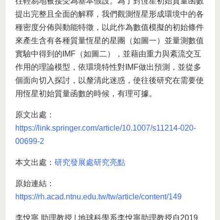
往輕易地被接受為基本假設。為了對恆星初始質量函數
提出完整且全面的解釋，我們觀測恆星形成環境中的各
種密度分佈與動能特徵，以此作為數值模擬的初始條件
來產生含有各種質量恆星的星團（如圖一）並量測數值
實驗中得到的IMF（如圖二），並藉由重力與紊流交互
作用的理論模型，依環境特性對IMF做出預測，並從多
個面向切入探討，以釐清此迷惑，使往後研究在需要使
用恆星初始質量函數的時候，有理可據。
原文出處：
https://link.springer.com/article/10.1007/s11214-020-
00699-2
本文出處：
研究發展處研究亮點
原始連結：
https://rh.acad.ntnu.edu.tw/tw/article/content/149
李悅寧 助理教授 | 地球科學系李悅寧助理教授自2019