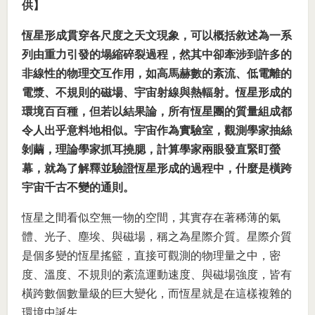
供】
恆星形成貫穿各尺度之天文現象，可以概括敘述為一系
列由重力引發的塌縮碎裂過程，然其中卻牽涉到許多的
非線性的物理交互作用，如高馬赫數的紊流、低電離的
電漿、不規則的磁場、宇宙射線與熱輻射。恆星形成的
環境百百種，但若以結果論，所有恆星團的質量組成都
令人出乎意料地相似。宇宙作為實驗室，觀測學家抽絲
剝繭，理論學家抓耳撓腮，計算學家兩眼發直緊盯螢
幕，就為了解釋並驗證恆星形成的過程中，什麼是橫跨
宇宙千古不變的通則。
恆星之間看似空無一物的空間，其實存在著稀薄的氣
體、光子、塵埃、與磁場，稱之為星際介質。星際介質
是個多變的恆星搖籃，直接可觀測的物理量之中，密
度、溫度、不規則的紊流運動速度、與磁場強度，皆有
橫跨數個數量級的巨大變化，而恆星就是在這樣複雜的
環境中誕生。