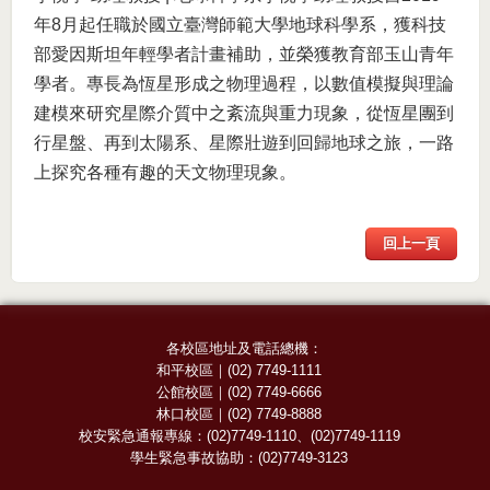
年8月起任職於國立臺灣師範大學地球科學系，獲科技
部愛因斯坦年輕學者計畫補助，並榮獲教育部玉山青年
學者。專長為恆星形成之物理過程，以數值模擬與理論
建模來研究星際介質中之紊流與重力現象，從恆星團到
行星盤、再到太陽系、星際壯遊到回歸地球之旅，一路
上探究各種有趣的天文物理現象。
回上一頁
各校區地址及電話總機：
和平校區
｜
(02) 7749-1111
公館校區
｜
(02) 7749-6666
林口校區
｜
(02) 7749-8888
校安緊急通報專線：
(02)7749-1110
、
(02)7749-1119
學生緊急事故協助：
(02)7749-3123