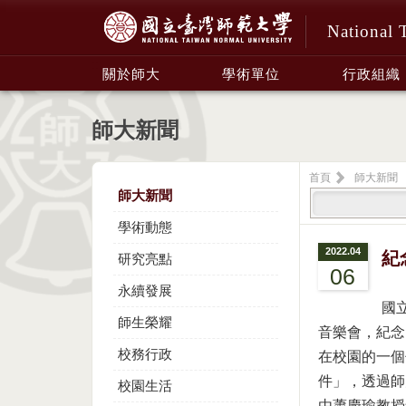
National 
:::
關於師大
學術單位
行政組織
師大新聞
首頁
師大新聞
師大新聞
學術動態
2022.04
紀
研究亮點
06
永續發展
國
師生榮耀
音樂會，紀念
校務行政
在校園的一個
件」，透過師
校園生活
由蕭慶瑜教授