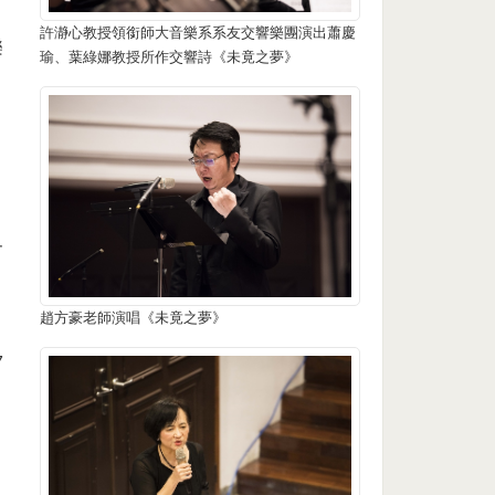
許瀞心教授領銜師大音樂系系友交響樂團演出蕭慶
樂
瑜、葉綠娜教授所作交響詩《未竟之夢》
界
出
趙方豪老師演唱《未竟之夢》
7