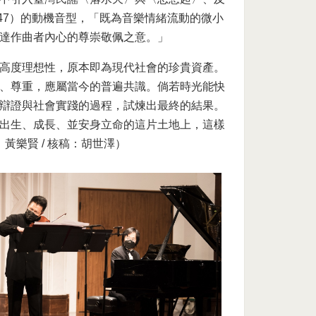
saw, 1947）的動機音型，「既為音樂情緒流動的微小
達作曲者內心的尊崇敬佩之意。」
高度理想性，原本即為現代社會的珍貴資產。
、尊重，應屬當今的普遍共識。倘若時光能快
辯證與社會實踐的過程，試煉出最終的結果。
出生、成長、並安身立命的這片土地上，這樣
黃樂賢 / 核稿：胡世澤）