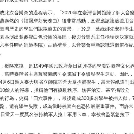
成此次音樂會的過程表示，「2020年在臺灣音樂館聽了師大音
蕭泰然的《福爾摩莎安魂曲》後非常感動，直覺應該讓這些用音
臺灣歷史的學生們認識過去的實景。」於是，葉綠娜先安排學生
園區演出並參觀白色恐怖的展區，後與音樂系主任楊瑞瑟決定就
六事件時的師範學院）古蹟禮堂，以音樂會重新認識這個值得紀
。
，概略來說，是1949年國民政府藉日益興盛的學潮對臺灣文化
，當時臺灣省主席兼警備總司令陳誠下令鎮壓學生運動。因此，
4月6日進入臺大與省立師院宿舍大舉拘捕學生，當天報紙還刊
10餘人的報導，指稱他們有擾亂秩序、妨害治安、甚至搗毀公
的行為，史稱「四六事件」，最後造成300多名學生被捕入獄，
斃，還有學生失蹤，成為當時校園白色恐怖最嚴重事件。而許常
6日當天一度莫名被持槍軍人拉上軍用卡車，幸被舍監緊急拉下