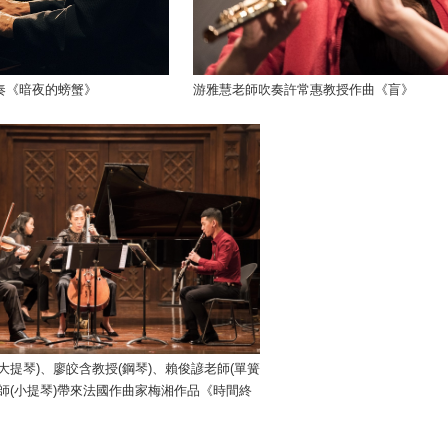
奏《暗夜的螃蟹》
游雅慧老師吹奏許常惠教授作曲《盲》
大提琴)、廖皎含教授(鋼琴)、賴俊諺老師(單簧
師(小提琴)帶來法國作曲家梅湘作品《時間終