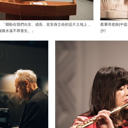
，「期盼在我們出生、成長、並安身立命的這片土地上，
蔡秉璋老師(中提
傷痛永遠不再發生。」
沙》