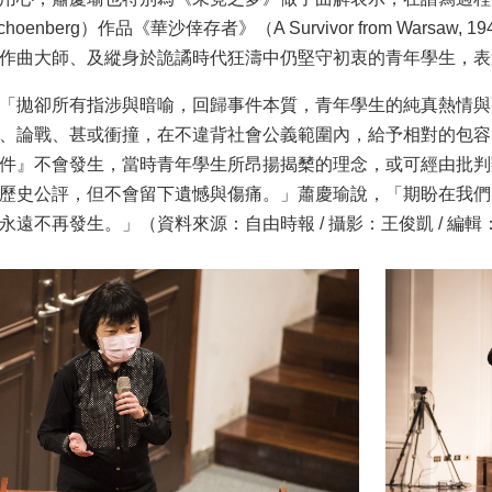
choenberg）作品《華沙倖存者》（A Survivor from War
作曲大師、及縱身於詭譎時代狂濤中仍堅守初衷的青年學生，表
「拋卻所有指涉與暗喻，回歸事件本質，青年學生的純真熱情與
、論戰、甚或衝撞，在不違背社會公義範圍內，給予相對的包容
件』不會發生，當時青年學生所昂揚揭櫫的理念，或可經由批判
歷史公評，但不會留下遺憾與傷痛。」蕭慶瑜說，「期盼在我們
永遠不再發生。」（資料來源：自由時報 / 攝影：王俊凱 / 編輯：