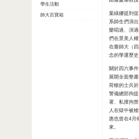
學生活動
葉綠娜提到促
師大百寶箱
系師生們演出
樂唱過、演過
們在景美人權
在臺師大（四
念的學運歷史
關於四六事件
展開全面整肅
荷槍的士兵於
警備總部拘提
署、私擅拘禁
人在獄中被槍
惠也曾在4月
來。