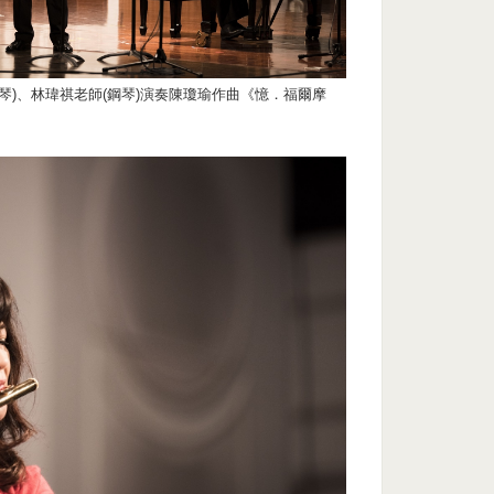
琴)、林瑋祺老師(鋼琴)演奏陳瓊瑜作曲《憶．福爾摩