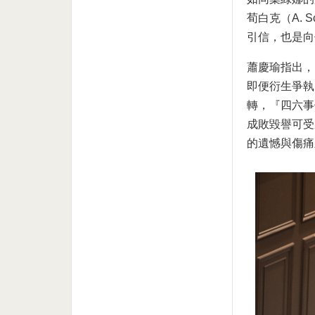
荀白克（A. S
引信，也是向
蕭慶瑜指出，
即便衍生爭執
轉，『四六事
成敗毀譽可受
的遺憾與傷痛