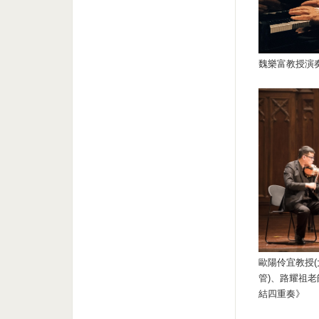
魏樂富教授演
歐陽伶宜教授(
管)、路耀祖老
結四重奏》