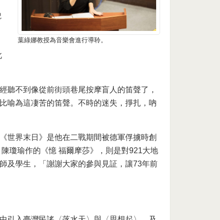
貌
葉綠娜教授為音樂會進行導聆。
此
經聽不到像從前街頭巷尾按摩盲人的笛聲了，
比喻為這凄苦的笛聲。不時的迷失，掙扎，吶
《世界末日》是他在二戰期間被德軍俘擄時創
陳瓊瑜作的《憶 福爾摩莎》，則是對921大地
師及學生，「謝謝大家的參與見証，讓73年前
中引入臺灣民謠〈落水天〉與〈思想起〉、及