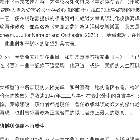
創作《未竟之夢》時，大家認為如荀白克《華沙倖存者》（作於
描繪納粹大屠殺受害者與倖存者心境的曲子）說白加上管絃樂的樣
主意，便在楊瑞瑟提供的相關資料裡經過大量閱讀消化後撰寫成
瑜再作修改，並命名為《未竟之夢》為朗誦與交響樂團，英文是
 dream…… for Narrator and Orchestra, 2021）。葉綠娜說，在
，此曲對和平訴求的願望別具意義。
》外，音樂會安排許多曲目，如許常惠長笛獨奏曲《盲》，「已
在《盲》一曲中記錄下這聲響，他寫道，或許，我們的人生可以
集權壓迫中所展現的人性光輝，和對臺灣土地的關懷有關。梅湘
暗夜的螃蟹》是敘述1947年二二八事件在臺北發生的真實事件；
悼。葉綠娜說，演出者都是現任、曾任教或就讀於師大的傑出老
再現，也對曾經勇敢為正義奮鬥的犧牲者致上最大的敬意。」
遺憾與傷痛不再發生
用心，蕭慶瑜也特別為《未竟之夢》做了曲解表示，在譜寫過程