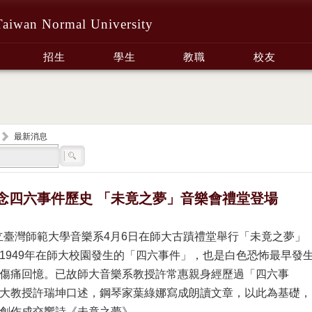
Taiwan Normal University
招生
學生
教職
校友
最新消息
念四六事件歷史 「未竟之夢」音樂會禮堂登場
立臺灣師範大學音樂系4月6日在師大古蹟禮堂舉行「未竟之夢」
1949年在師大校園發生的「四六事件」，也是白色恐怖最早發
傷痛回憶。已故師大音樂系教授許常惠親身經歷過「四六事
大教授許瑞坤口述，鋼琴家葉綠娜寫成朗讀文章，以此為基礎，
創作成交響詩《未竟之夢》。