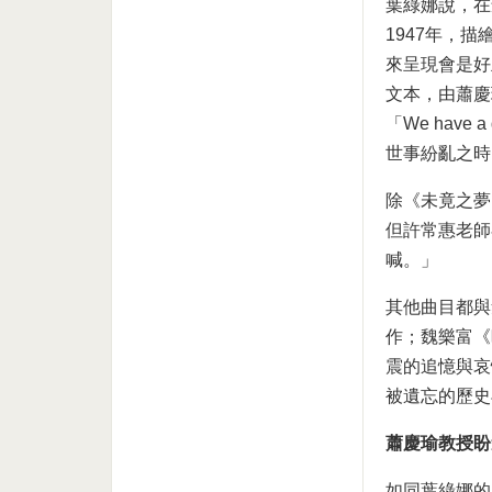
葉綠娜說，在
1947年，
來呈現會是好
文本，由蕭慶
「We have a
世事紛亂之時
除《未竟之夢
但許常惠老師
喊。」
其他曲目都與
作；魏樂富《
震的追憶與哀
被遺忘的歷史
蕭慶瑜教授盼
如同葉綠娜的