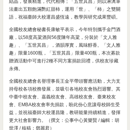
結晶，發展精進，代代相傳；「五世其昌」則以淋漓筆
法畫出五顆飽滿艷紅甜柿，運用「世」、「柿」之雙關
語，祝福臺師大校運昌盛恆遠，教學與研究成果豐碩。
全國校友總會秘書長康敏平表示，今年特別攜手金門酒
廠，以58度高粱酒與56度陳年高粱，分裝於「文人雅
趣」、「五世其昌」，酒韻厚實，風味醇香。「文人雅
趣」限量1600瓶，「五世其昌」限量400瓶，本次募款
贈酒活動中可進行2種不同方案捐款回禮，供校友珍藏
永傳。
全國校友總會名譽理事長王金平帶頭響應活動，大力支
持母校各項校務發展，並吸引各地校友會熱烈迴響。其
中臺中校友會、嘉義校友會、高雄校友會、臺東校友
會、EMBA校友會率先捐款，盼此份心意讓母校師生受
益，並祝福臺師大校運昌隆，教研能量持續精進，發揮
更大社會影響力。（撰文：公事中心黃樂賢 / 編輯：胡
世澤 / 核稿：鄧麗君）