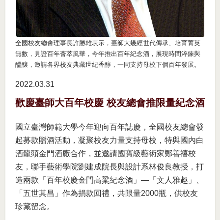
全國校友總會理事長許勝雄表示，臺師大幾經世代傳承、培育菁英
無數，見證百年薈萃風華，今年推出百年紀念酒，展現時間淬鍊與
醞釀，邀請各界校友典藏世紀香醇，一同支持母校下個百年發展。
2022.03
31
歡慶臺師大百年校慶 校友總會推限量紀念酒
國立臺灣師範大學今年迎向百年誌慶，全國校友總會發
起募款贈酒活動，凝聚校友力量支持母校，特與國內白
酒龍頭金門酒廠合作，並邀請國寶級藝術家鄭善禧校
友，聯手藝術學院劉建成院長與設計系林俊良教授，打
造兩款「百年校慶金門高粱紀念酒」—「文人雅趣」、
「五世其昌」作為捐款回禮，共限量2000瓶，供校友
珍藏留念。