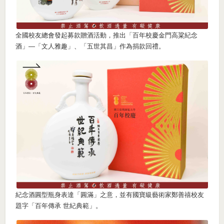
全國校友總會發起募款贈酒活動，推出「百年校慶金門高粱紀念
酒」—「文人雅趣」、「五世其昌」作為捐款回禮。
紀念酒圓型瓶身表達「圓滿」之意，並有國寶級藝術家鄭善禧校友
題字「百年傳承 世紀典範」。