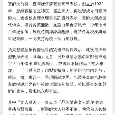
臺師大前身「臺灣總督府臺北高等學校」創立於1922
年，歷經戰後省立師院、省立師大，再蛻變成今日臺灣
師大。全國校友總會理事長許勝雄表示，臺師大幾經世
代傳承、培育菁英無數，見證百年薈萃風華，今年推出
百年紀念酒，展現時間淬鍊與醞釀，邀請各界校友典藏
世紀香醇，一同支持母校下個百年發展。
負責整體意象視覺設計的劉建成院長表示，此次選擇圓
型瓶身表達「圓滿」之意，另外邀請水墨名家鄭善禧題
字「百年傳承 世紀典範」，並將其兩幅作品「文人雅
趣」、「五世其昌」印製於瓶身，用筆用色自由奔放，
將詩、書、畫合一，呈現圓融境界。包裝外盒結合林俊
良教授設計之百年校慶形象識別標誌，並以燙金裝飾與
鮮紅底色，展現雋永與喜氣。
其中「文人雅趣」一畫寫道「品茗讀書文人雅趣 案頭
典籍前賢所聚」，彰顯師大人好學不倦，傳承前人智慧