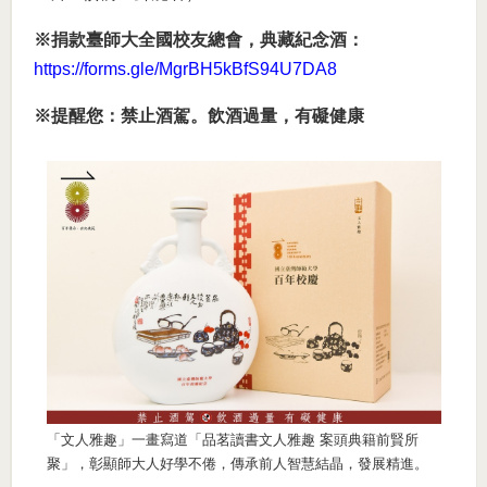
※捐款臺師大全國校友總會，典藏紀念酒：
https://forms.gle/MgrBH5kBfS94U7DA8
※提醒您：禁止酒駕。飲酒過量，有礙健康
「文人雅趣」一畫寫道「品茗讀書文人雅趣 案頭典籍前賢所
聚」，彰顯師大人好學不倦，傳承前人智慧結晶，發展精進。