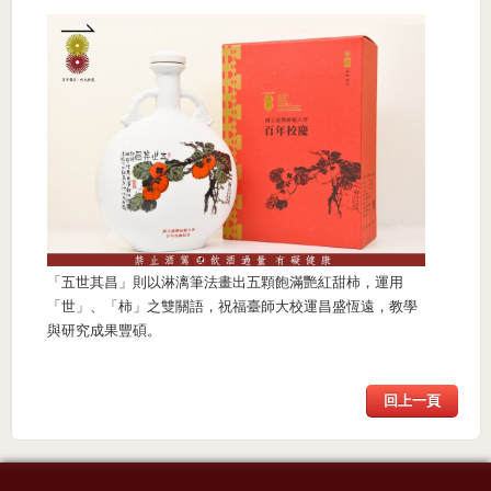
「五世其昌」則以淋漓筆法畫出五顆飽滿艷紅甜柿，運用
「世」、「柿」之雙關語，祝福臺師大校運昌盛恆遠，教學
與研究成果豐碩。
回上一頁